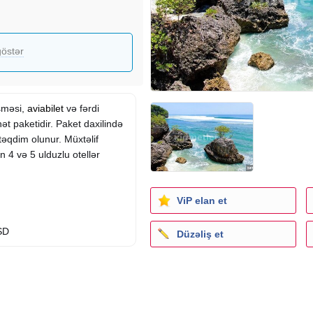
östər
əşməsi,
aviabilet
və fərdi
ət paketidir. Paket daxilində
əqdim olunur. Müxtəlif
 4 və 5 ulduzlu otellər
ViP elan et
USD
Düzəliş et
1328 USD
- 1468 USD
 5* - 1504 USD