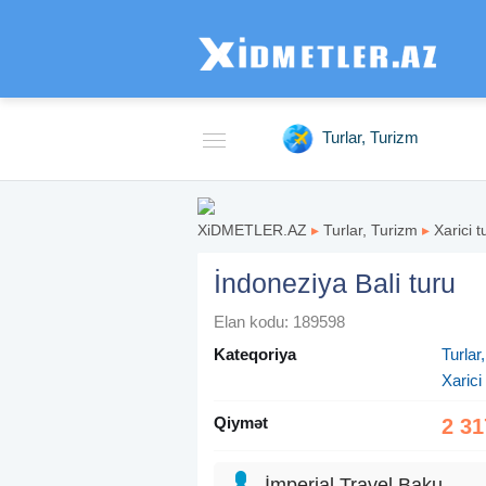
Turlar, Turizm
XiDMETLER.AZ
▸
Turlar, Turizm
▸
Xarici t
İndoneziya Bali turu
Elan kodu: 189598
Kateqoriya
Turlar
Xarici 
Qiymət
2 31
İmperial Travel Baku