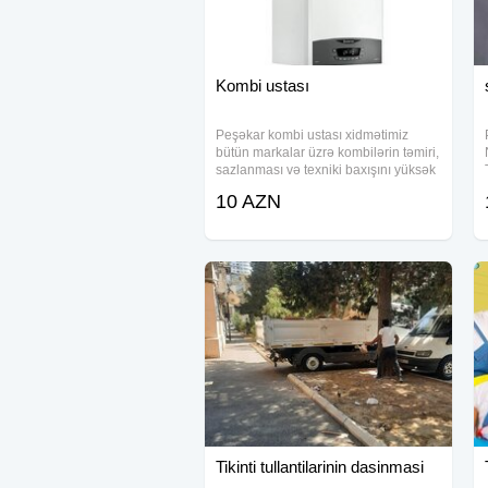
Kombi ustası
Peşəkar kombi ustası xidmətimiz
bütün markalar üzrə kombilərin təmiri,
sazlanması və texniki baxışını yüksək
səviyyədə həyata keçirir. Baymak,
10 AZN
Demirdöküm, ECA, Emko, Airfel,
Viessmann, Vaillant və digər tanınmış
Tikinti tullantilarinin dasinmasi