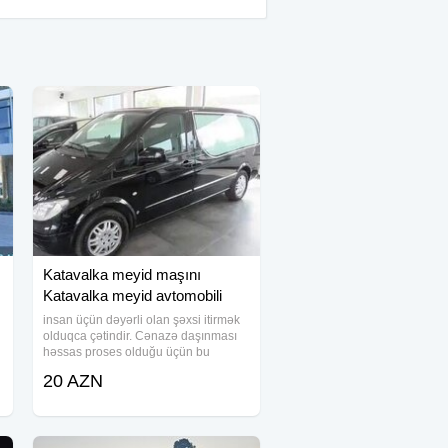
Katavalka meyid maşını
Katavalka meyid avtomobili
dəfn
insan üçün dəyərli olan şəxsi itirmək
olduqca çətindir. Cənazə daşınması
həssas proses olduğu üçün bu
sahədə xüsusi işçi qrupumuz çalışır.
20 AZN
Cənazə daşınması xidməti ölkə
ərazisində istənilən nöqtəyə daşınma
imkanı verir