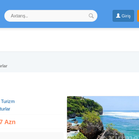
Giriş
urlar
, Turizm
turlar
7 Azn