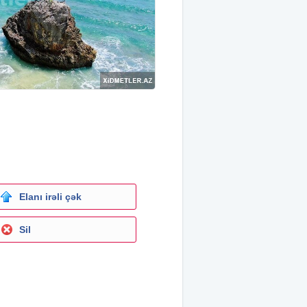
Elanı irəli çək
Sil