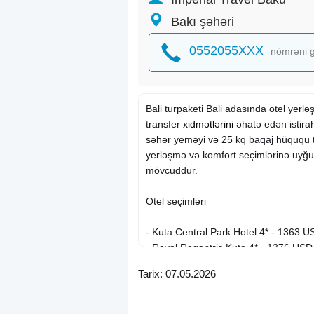
Bakı şəhəri
0552055XXX
nömrəni g
Bali turpaketi Bali adasında otel yerl
transfer
xidmətlərini
əhatə edən istirah
səhər yeməyi və 25 kq baqaj hüququ t
yerləşmə və komfort seçimlərinə uyğun
mövcuddur.
Otel seçimləri
- Kuta Central Park Hotel 4* - 1363 
- Royal Regantris Kuta 4* - 1376 USD
- The One Legian 4* - 1406 USD
Tarix: 07.05.2026
- Roomates Surf Camp Canggu 5* - 
- Fairfield by Marriott Bali Legian 5* 
- Platinum Hotel Jimbaran Beach Bali