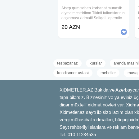
Atsep qum seben korbanat munasib
qiymete catdrilma Tikinti tullantılarının
daşınması xidməti! Səliqəli, operativ
və sərfəli xidmət axtarırsınızsa, doğru
20 AZN
ünvandasınız! Biz tullantıları
ünvanınızdan götürür, ərazinizi
tezbazar.az
kurslar
arenda masinl
kondisoner ustasi
mebeller
masaj
XiDMETLER.AZ Bakida və Azərbaycanda xi
tapa bilərsiz. Biznesiniz və ya eviniz ü
digər müxtəlif xidmət növləri var. Xidmə
Xidmetler.az saytı ilə sizə lazım olan x
vergi mühasibat xidmətləri, hüquqi xidmə
Sayt rəhbərliyi elanlara və reklam bann
Tel: 010 11234535