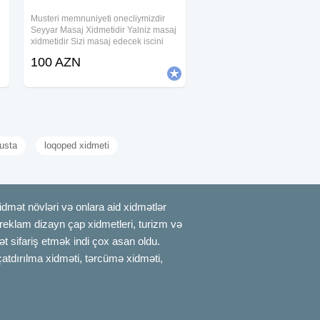
Musteri memnuniyeti onecliymizdir
Seyyar Masaj Xidmetidir Yalniz masaj
xidmetidir Sizi masaj edecek iscini
ozunuz secirsiz Taksi odenisi
100 AZN
.
evvelceden alinir Masajin muddeti 1
saat.90deqiqe.2saat
usta
loqoped xidmeti
mət növləri və onlara aid xidmətlər
, reklam dizayn çap xidmetleri, turizm və
t sifariş etmək indi çox asan oldu.
çatdırılma xidməti, tərcümə xidməti,