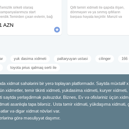
Təmizlik sirketi olaraq
Qıfıl təmiri xidməti ilə qapıda ilişən,
kampanyalarımıza start
dönməyən və ya sınmış qıfılların
verdik.Temirden çıxan evlerin, bağ
bərpası həyata keçirilir. Mənzil və
evlerinin, ofislerin, obyektlerin
obyekt qapılarında istifadə olunan
1 AZN
profisyonal işçiler terefinden
müxtəlif zamok modelləri üzrə işlənilir
temizlenmesi, pencerelerin yuyulması
Açarın qıfıla uyğunlaşdırılması və
temizlenmesi 100% teminatlaevlərdə,
ar
yuk dasima xidmeti
paltaryuyan ustasi
cilinger
166 
toyota prius qalmaq serti ile
dmət sahələrini bir yerə toplayan platformadır. Saytda müxtəlif xid
çün xidmetler, temir tikinti xidmeti, yukdasima xidmeti, kuryer xidmeti
ti saytda yerləşdirmək pulsuzdur. Biznes, Ev və ofisləriniz üçün xidmə
idməti asanlıqla tapa bilərsiz. Usta təmir xidməti, yükdaşıma xidməti, 
tlər və digər xidmət növləri var.
erlərinə görə məsuliyyət daşımır.