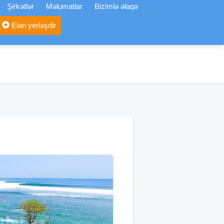
Şirkətlər
Məlumatlar
Bizimlə əlaqə
Elan yerləşdir