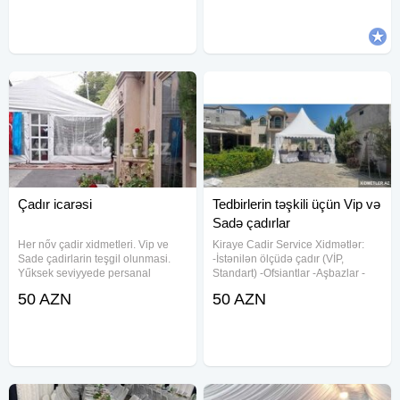
Pover Qab-qaşıq Stol stul
Pover Defn masini kondisioner
Samavar Kiraye cadır, çadır,
24/7
palatka,
Çadır icarəsi
Tedbirlerin təşkili üçün Vip və
Sadə çadırlar
Her nőv çadir xidmetleri. Vip ve
Kiraye Cadir Service Xidmətlər:
Sade çadirlarin teşgil olunmasi.
-İstənilən ölçüdə çadır (VİP,
Yűksek seviyyede persanal
Standart) -Ofsiantlar -Aşbazlar -
xidmetleri Afçant Çayçi Qabyuyan
Qabyuyan -Stol stul -Ayaq yolu -
50 AZN
50 AZN
Povr. Ehsan sufrelerinin halliqla
Kondinsioner Servisimiz hər növ
teşgil olunmasi. Çay desgahi ve
çadırlarla xidmət göstərir. Tam
yemek sufreleri. Tedbirlerin
Xidmət: Tam xidmət sifariş