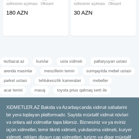
süfresinin açılması Ofisiant
süfresinin açılması Ofisiant
Çayçı Qabyuyan Pover Qab-
Çayçı Qabyuyan Pover Qab-
180 AZN
30 AZN
qaşıq Stol stul Samavar Defn
qaşıq Stol stul Samavar Defn
masını Kiraye cadır, çadır,
masını Kiraye cadır, çadır,
palatka, cadırlar, defn masini,
palatka, cadırlar, defn masini,
cenaze
cenaze
tezbazar.az
kurslar
usta xidmeti
paltaryuyan ustasi
arenda masinlar
menzillerin temiri
sumqayitda mebel ustasi
parket ustasi
tehlukesizlik kameralari
mebeller
acar temiri
masaj
toyota prius qalmaq serti ile
XiDMETLER.AZ Bakida və Azərbaycanda xidmət sahələrini
bir yerə toplayan platformadır. Saytda müxtəlif xidmət növləri
və onlara aid xidmətlər tapa bilərsiz. Biznesiniz və ya eviniz
üçün xidmetler, temir tikinti xidmeti, yukdasima xidmeti, kuryer
xidmeti, reklam dizayn çap xidmetleri, turizm və digər müxtəlif