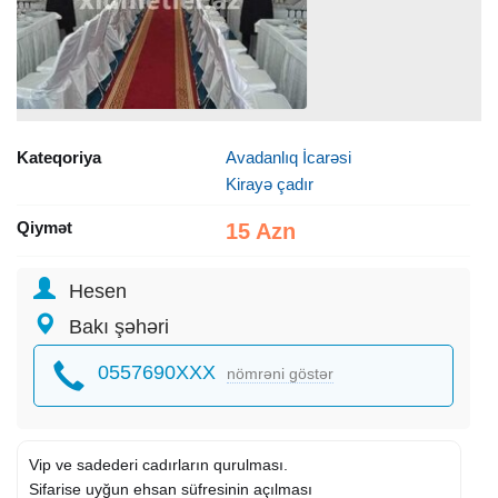
Kateqoriya
Avadanlıq İcarəsi
Kirayə çadır
Qiymət
15 Azn
Hesen
Bakı şəhəri
0557690XXX
nömrəni göstər
Vip ve sadederi cadırların qurulması.
Sifarise uyğun ehsan süfresinin açılması