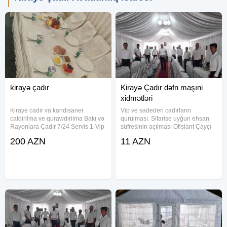
kirayə çadır
Kirayə Çadır dəfn maşıni
xidmətləri
Kiraye cadir va kandisaner
Vip ve sadederi cadırların
catdirilma ve qurawdirilma Bakı və
qurulması. Sifarise uyğun ehsan
Rayonlara Çadır 7/24 Servis 1-Vip
süfresinin açılması Ofisiant Çayçı
Çadır 2- Sadə Çadır 3- Dəfn
Qabyuyan Pover Qab-qaşıq Stol
200 AZN
11 AZN
maşını 4- Kandisaner 5- Aşbaz 6-
stul Samavar Kiraye cadır, çadır,
Qabyuyan 7- Çayçı 8-Ofisant Kişi
palatka, cadırlar, defn masini,
& Qadın 9-
cenaze masini, qara masin.