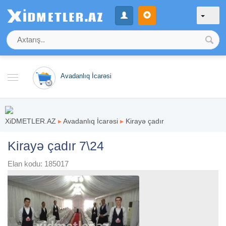
Avadanlıq İcarəsi
XiDMETLER.AZ
▸
Avadanlıq İcarəsi
▸
Kirayə çadır
Kirayə çadır 7\24
Elan kodu: 185017