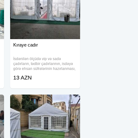
Kıraye cadır
İsdənilən ölçüdə vip və sadə
çadırların, tədbir çadırlarının, isdəyə
görə ehsan süfrələrinin hazırlanması,
mərasim zalının təşikli
13 AZN