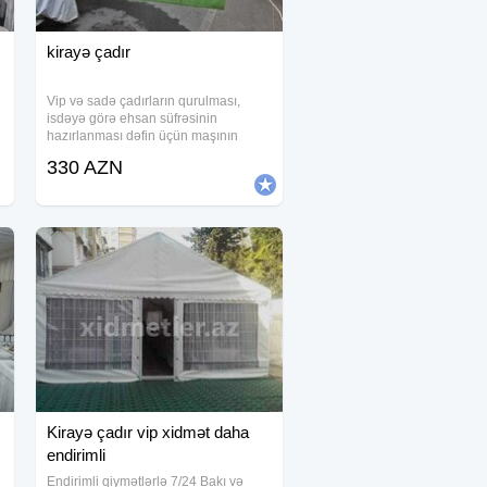
kirayə çadır
Vip və sadə çadırların qurulması,
isdəyə görə ehsan süfrəsinin
hazırlanması dəfin üçün maşının
təşkili, peşakar işci heyətimiz ilə
330 AZN
günün 24 saat xidmətinizdəyik.
ÜSDÜNLÜYÜMÜZ PEŞAKAR
OLMAĞIMIZDADI.
Kirayə çadır vip xidmət daha
endirimli
Endirimli qiymətlərlə 7/24 Bakı və