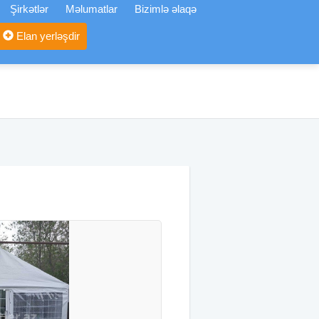
Şirkətlər
Məlumatlar
Bizimlə əlaqə
Elan yerləşdir