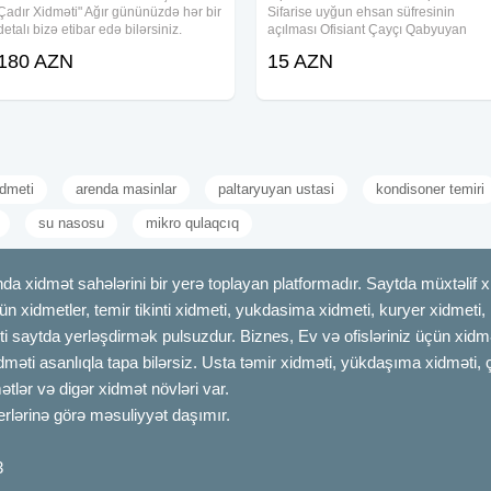
Çadır Xidməti" Ağır gününüzdə hər bir
Sifarise uyğun ehsan süfresinin
detalı bizə etibar edə bilərsiniz.
açılması Ofisiant Çayçı Qabyuyan
Mərasimlərin dini və milli qaydalara
Pover Qab-qaşıq Stol stul Samavar
180 AZN
15 AZN
uyğun, nizam-intizamlı şəkildə
Kiraye cadır, çadır, palatka, cadırlar,
keçirilməsi üçün geniş xidmət
defn masini, cenaze masini, qara
masin.
dmeti
arenda masinlar
paltaryuyan ustasi
kondisoner temiri
su nasosu
mikro qulaqcıq
dmət sahələrini bir yerə toplayan platformadır. Saytda müxtəlif xid
çün xidmetler, temir tikinti xidmeti, yukdasima xidmeti, kuryer xidmeti
ti saytda yerləşdirmək pulsuzdur. Biznes, Ev və ofisləriniz üçün xidmə
idməti asanlıqla tapa bilərsiz. Usta təmir xidməti, yükdaşıma xidməti, 
tlər və digər xidmət növləri var.
erlərinə görə məsuliyyət daşımır.
3