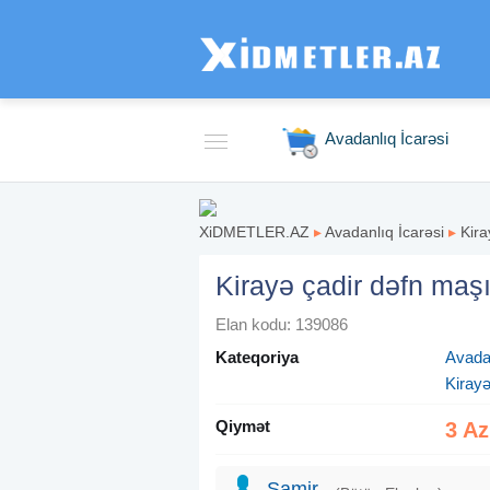
Avadanlıq İcarəsi
XiDMETLER.AZ
▸
Avadanlıq İcarəsi
▸
Kira
Kirayə çadir dəfn maşı
Elan kodu: 139086
Kateqoriya
Avadan
Kirayə
Qiymət
3 A
Samir