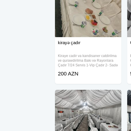
kirayə çadır
Kiraye cadir va kandisaner catdirilma
ve qurawdirilma Bakı və Rayonlara
Çadır 7/24 Servis 1-Vip Çadır 2- Sadə
Çadır 3- Dəfn maşını 4- Kandisaner 5-
200 AZN
Aşbaz 6- Qabyuyan 7- Çayçı 8-Ofisant
Kişi & Qadın 9-