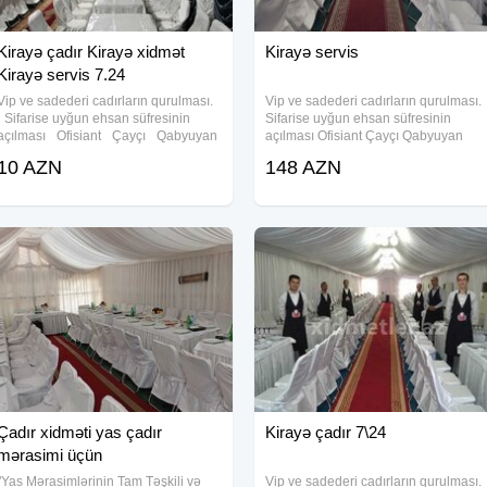
Kirayə çadır Kirayə xidmət
Kirayə servis
Kirayə servis 7.24
Vip ve sadederi cadırların qurulması.
Vip ve sadederi cadırların qurulması.
Sifarise uyğun ehsan süfresinin
Sifarise uyğun ehsan süfresinin
açılması Ofisiant Çayçı Qabyuyan
açılması Ofisiant Çayçı Qabyuyan
Pover Qab-qaşıq Stol stul
Pover Qab-qaşıq Stol stul Samavar
10 AZN
148 AZN
Samavar Defn masını Kiraye cadır,
Kiraye cadır, çadır, palatka, cadırlar,
çadır, palatka, cadırlar, defn masini,
defn masini, cenaze masini, qara
cenaze
masin.
Çadır xidməti yas çadır
Kirayə çadır 7\24
mərasimi üçün
"Yas Mərasimlərinin Tam Təşkili və
Vip ve sadederi cadırların qurulması.