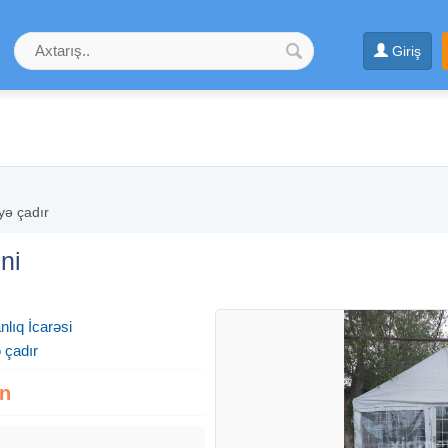
Giriş
yə çadır
ni
lıq İcarəsi
 çadır
zn