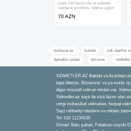
Çadır 7/24 Servis Vip ve sadederi
cadırların qurulması. Sifarise uyğun
ehsan süfresinin açılması Ofisiant
70 AZN
Çayçı Qabyuyan Pover Qab-qaşıq
Stol stul Samavar Kiraye cadır, çadır,
palatka,
tezbazar.az
kurslar
yuk dasima xi
damafon ustasi
tercume
mebeller
XiDMETLER.AZ Bakida və Azərbaycanda xi
tapa bilərsiz. Biznesiniz və ya eviniz ü
digər müxtəlif xidmət növləri var. Xidmə
Xidmetler.az saytı ilə sizə lazım olan x
vergi mühasibat xidmətləri, hüquqi xidmə
Sayt rəhbərliyi elanlara və reklam bann
Tel: 010 11234535
Ünvan: Bakı şəhəri, Fətəlixan xoyski 6