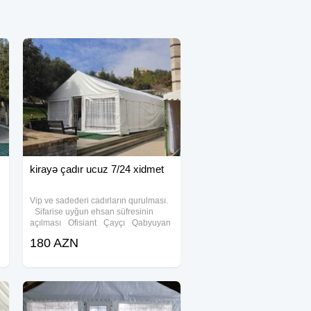
kirayə çadır ucuz 7/24 xidmet
Vip ve sadederi cadırların qurulması.
Sifarise uyğun ehsan süfresinin
açılması Ofisiant Çayçı Qabyuyan
Pover Qab-qaşıq Stol stul
180 AZN
Samavar Defn masını Kiraye cadır,
çadır, palatka, cadırlar, defn masini,
cenaze