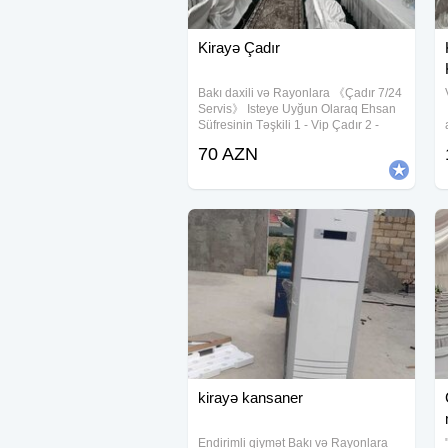
Kirayə Çadır
Bakı daxili və Rayonlara 《Çadır 7/24
Servis》 Isteye Uyğun Olaraq Ehsan
Süfresinin Təşkili 1 - Vip Çadır 2 -
Sadə Çadir 3 - Dəfn maşını 4 -
70 AZN
Kondisaner 5 - Defn Oftamobili 6 -
Pover 7 - Molla 8 - Çayçi 9 - Ofisant
Kişi
kirayə kansaner
Endirimli qiymət Bakı və Rayonlara