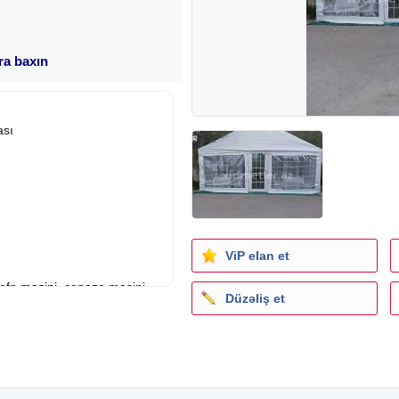
ara baxın
ası
ViP elan et
defn
masini
, cenaze masini,
Düzəliş et
resi,Kiraye cadır, çadır,
iraye cadır, çadır, palatka,
rayesi, stol , stul, stol
 icaresi, stol stul kirayesi, stol
, qab kirayesi, qab icaresi,