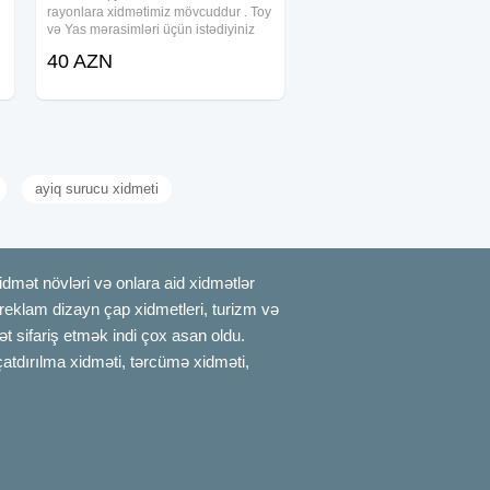
rayonlara xidmətimiz mövcuddur . Toy
və Yas mərasimləri üçün istədiyiniz
ölçüdə və dizaynda çadırlar var.
40 AZN
Məclisləriniz üçün bizim
xidmətlərimizdən istifadə edə
bilərsiniz.Qiymət
ayiq surucu xidmeti
mət növləri və onlara aid xidmətlər
, reklam dizayn çap xidmetleri, turizm və
t sifariş etmək indi çox asan oldu.
çatdırılma xidməti, tərcümə xidməti,