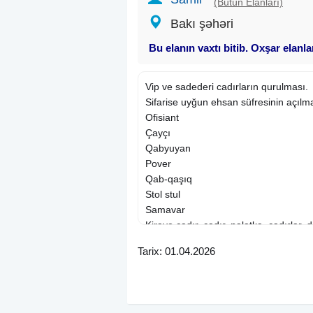
(Bütün Elanları)
Bakı şəhəri
Bu elanın vaxtı bitib. Oxşar elanl
Vip ve sadederi cadırların qurulması.
Sifarise uyğun ehsan süfresinin açılm
Ofisiant
Çayçı
Qabyuyan
Pover
Qab-qaşıq
Stol stul
Samavar
Kiraye cadır, çadır, palatka, cadırlar, 
qara masin. defn masin,magar,çadir ica
Tarix: 01.04.2026
palatka, cadırlar, magar,çadir icaresi,K
cadırlar, magar,çadir icaresi, stol-stul ki
kirayesi, stol icaresi, stul kirayesi , stul
stul icaresi, qab, qab qasiq, qab qasiğ