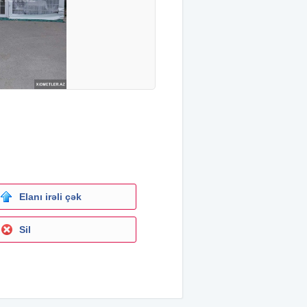
Elanı irəli çək
Sil