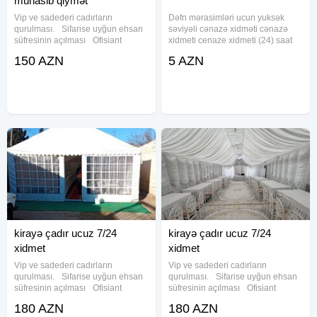
münasib qiymət
Vip ve sadederi cadırların
Dəfn mərasimləri ucun yuksək
qurulması. Sifarise uyğun ehsan
səviyəli cənazə xidməti cənazə
süfresinin açılması Ofisiant
xidmeti cenaze xidmeti (24) saat
Çayçı Qabyuyan Pover Qab-
xidmetmasın defn maşını dəfn
150 AZN
5 AZN
qaşıq Stol stul Samavar Defn
masını cenaze xidmeti cənaze
masını Kiraye cadır, çadır,
dasıma, cenaze dasınma, cenaze
palatka, cadırlar, defn masini,
dasınması, qara masın, merasım
cenaze
kirayə çadır ucuz 7/24
kirayə çadır ucuz 7/24
xidmet
xidmet
Vip ve sadederi cadırların
Vip ve sadederi cadırların
qurulması. Sifarise uyğun ehsan
qurulması. Sifarise uyğun ehsan
süfresinin açılması Ofisiant
süfresinin açılması Ofisiant
Çayçı Qabyuyan Pover Qab-
Çayçı Qabyuyan Pover Qab-
180 AZN
180 AZN
qaşıq Stol stul Samavar Defn
qaşıq Stol stul Samavar Defn