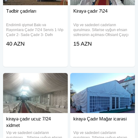
Tədbir çadırları
Kirayə çadır 7\24
Endirimli qiymət Bakı və
Vip ve sadederi cadırların
Rayonlara Çadır 7/24 Servis 1-Vip
qurulması. Sifarise uyğun ehsan
Çadır 2- Sadə Çadır 3- Dəfn
süfresinin açılması Ofisiant Çayçı
maşını 4- Aşbaz 5- Qabyuyan 6-
Qabyuyan Pover Qab-qaşıq Stol
40 AZN
15 AZN
Salatçı 7- Çayçı 8-Ofisant Kişi &
stul Samavar Kiraye cadır, çadır,
Qadın 9- Mühafizəçi 10- Mikrofon
palatka, cadırlar, defn masini,
11- Stol-Stul 12- Qab-qaşıq 13-
cenaze masini, qara masin.
kirayə çadır ucuz 7/24
kirayə Çadır Mağar icarəsi
xidmet
Vip ve sadederi cadırların
Vip ve sadederi cadırların
qurulması. Sifarise uyğun ehsan
qurulması. Sifarise uyğun ehsan