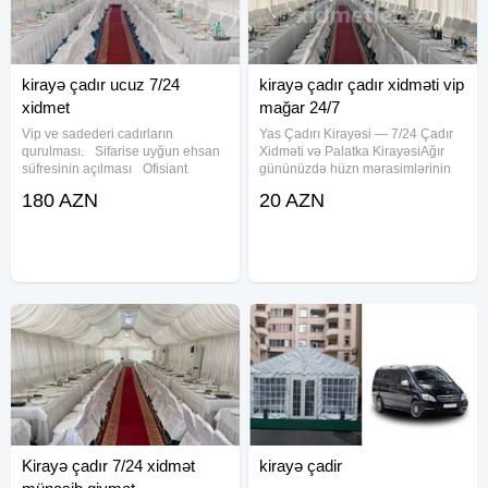
kirayə çadır ucuz 7/24
kirayə çadır çadır xidməti vip
xidmet
mağar 24/7
Vip ve sadederi cadırların
Yas Çadırı Kirayəsi — 7/24 Çadır
qurulması. Sifarise uyğun ehsan
Xidməti və Palatka KirayəsiAğır
süfresinin açılması Ofisiant
gününüzdə hüzn mərasimlərinin
Çayçı Qabyuyan Pover Qab-
operativ və yüksək səviyyədə
180 AZN
20 AZN
qaşıq Stol stul Samavar Defn
təşkili üçün peşəkar çadır xidməti
masını Kiraye cadır, çadır,
təklif edirik. Axtarış sistemlərində
palatka, cadırlar, defn masini,
ən çox yazılan çadır
cenaze
Kirayə çadır 7/24 xidmət
kirayə çadir