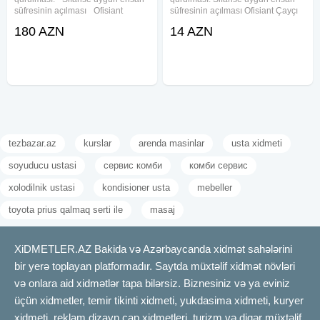
süfresinin açılması Ofisiant
süfresinin açılması Ofisiant Çayçı
Çayçı Qabyuyan Pover Qab-
Qabyuyan Pover Qab-qaşıq Stol
180 AZN
14 AZN
qaşıq Stol stul Samavar Defn
stul Samavar Kiraye cadır, çadır,
masını Kiraye cadır, çadır,
palatka, cadırlar, defn masini,
palatka, cadırlar, defn masini,
cenaze masini, qara masin.
cenaze
tezbazar.az
kurslar
arenda masinlar
usta xidmeti
soyuducu ustasi
сервис комби
комби сервис
xolodilnik ustasi
kondisioner usta
mebeller
toyota prius qalmaq serti ile
masaj
XiDMETLER.AZ Bakida və Azərbaycanda xidmət sahələrini
bir yerə toplayan platformadır. Saytda müxtəlif xidmət növləri
və onlara aid xidmətlər tapa bilərsiz. Biznesiniz və ya eviniz
üçün xidmetler, temir tikinti xidmeti, yukdasima xidmeti, kuryer
xidmeti, reklam dizayn çap xidmetleri, turizm və digər müxtəlif