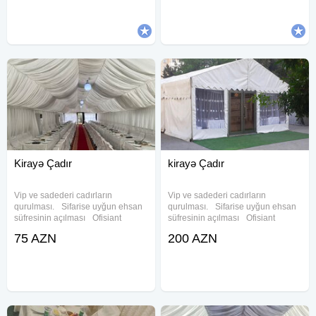
masını Kiraye cadır, çadır,
masını Kiraye cadır, çadır,
palatka, cadırlar, defn masini,
palatka, cadırlar, defn masini,
cenaze
cenaze
Kirayə Çadır
kirayə Çadır
Vip ve sadederi cadırların
Vip ve sadederi cadırların
qurulması. Sifarise uyğun ehsan
qurulması. Sifarise uyğun ehsan
süfresinin açılması Ofisiant
süfresinin açılması Ofisiant
Çayçı Qabyuyan Pover Qab-
Çayçı Qabyuyan Pover Qab-
75 AZN
200 AZN
qaşıq Stol stul Samavar Defn
qaşıq Stol stul Samavar Defn
masını Kiraye cadır, çadır,
masını Kiraye cadır, çadır,
palatka, cadırlar, defn masini,
palatka, cadırlar, defn masini,
cenaze
cenaze