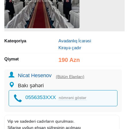
Kateqoriya
Avadanlıq İcarəsi
Kirayə çadır
Qiymət
190 Azn
Nicat Hesenov
(Bütün Elanları)
Bakı şəhəri
0556353XXX
nömrəni göstər
Vip ve sadederi cadırların qurulması.
Sifarise uyğun ehsan süfresinin açılması