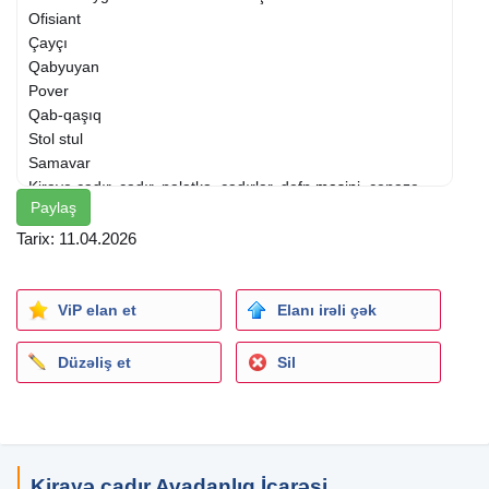
Ofisiant
Çayçı
Qabyuyan
Pover
Qab-qaşıq
Stol stul
Samavar
Kiraye cadır, çadır, palatka, cadırlar, defn
masini
, cenaze
Paylaş
masini, qara masin. defn masin, magar, çadir icaresi,
Kiraye cadır, çadır, palatka, cadırlar, magar, çadir icaresi,
Tarix: 11.04.2026
Kiraye cadır, çadır, palatka,
ViP elan et
Elanı irəli çək
Düzəliş et
Sil
Kirayə çadır Avadanlıq İcarəsi