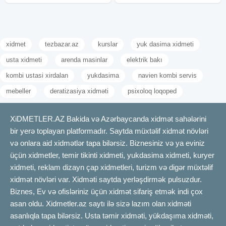
xidmet
tezbazar.az
kurslar
yuk dasima xidmeti
usta xidmeti
arenda masinlar
elektrik bakı
kombi ustasi xirdalan
yukdasima
navien kombi servis
mebeller
deratizasiya xidməti
psixoloq loqoped
XiDMETLER.AZ Bakida və Azərbaycanda xidmət sahələrini
bir yerə toplayan platformadır. Saytda müxtəlif xidmət növləri
və onlara aid xidmətlər tapa bilərsiz. Biznesiniz və ya eviniz
üçün xidmetler, temir tikinti xidmeti, yukdasima xidmeti, kuryer
xidmeti, reklam dizayn çap xidmetleri, turizm və digər müxtəlif
xidmət növləri var. Xidməti saytda yerləşdirmək pulsuzdur.
Biznes, Ev və ofisləriniz üçün xidmət sifariş etmək indi çox
asan oldu. Xidmetler.az saytı ilə sizə lazım olan xidməti
asanlıqla tapa bilərsiz. Usta təmir xidməti, yükdaşıma xidməti,