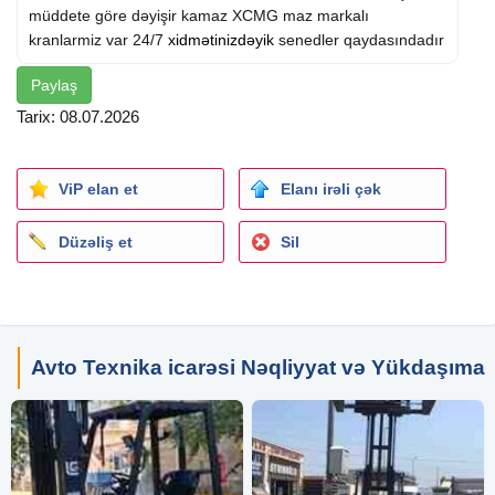
müddete göre dəyişir kamaz XCMG maz markalı
kranlarmiz var 24/7
xidmətinizdəyik
senedler qaydasındadır
Paylaş
Tarix: 08.07.2026
ViP elan et
Elanı irəli çək
Düzəliş et
Sil
Avto Texnika icarəsi Nəqliyyat və Yükdaşıma