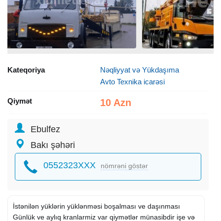
Kateqoriya
Nəqliyyat və Yükdaşıma
Avto Texnika icarəsi
Qiymət
10 Azn
Ebulfez
Bakı şəhəri
0552323XXX
nömrəni göstər
İstənilən yüklərin yüklənməsi boşalması ve daşınması
Günlük ve aylıq kranlarmiz var qiymətlər münasibdir işe və