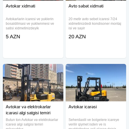
Avtokar xidməti
Avto səbət xidməti
Avtokarlarin icaresi ve yuklerin
20 metir avto sebet icaresi 7/24
bosaldilmasi ve yuklwnmesi ve
xidmetinizdedi kondisoner montaj
satisi xidmetinizdeyik
isi ve sayir
5 AZN
20 AZN
Avtokar və elektrokarlar
Avtokar icarəsi
icarəsi algi satgisi temiri
Butun ton Avtokar və elektrokarlar
Seherdaxili ve bolgelere icareye
icarəsi algi satgisi temiri
verilir qiymet isden ve is