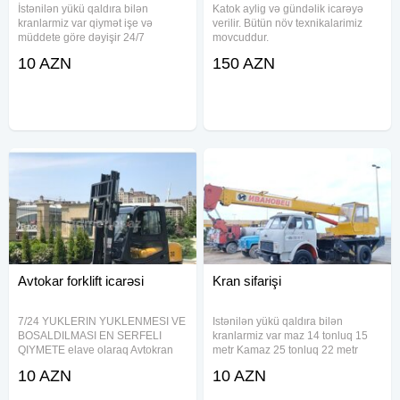
İstənilən yükü qaldıra bilən
Katok aylig və gündəlik icarəyə
kranlarmiz var qiymət işe və
verilir. Bütün növ texnikalarimiz
müddete göre dəyişir 24/7
movcuddur.
10 AZN
150 AZN
Avtokar forklift icarəsi
Kran sifarişi
7/24 YUKLERIN YUKLENMESI VE
Istənilən yükü qaldıra bilən
BOSALDILMASI EN SERFELI
kranlarmiz var maz 14 tonluq 15
QIYMETE elave olaraq Avtokran
metr Kamaz 25 tonluq 22 metr
ve Yukdasima xidmetlerimizde
XCMG 25 tonluq 48 metr Qiymət
10 AZN
10 AZN
movcuddur etrafli melumat ucun
isə ve müddət e göre dəyişir
zeng edin Avtokar icarəsi, Avtokar,