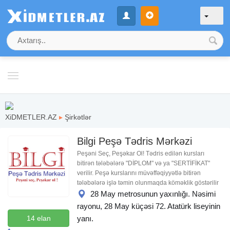
XiDMETLER.AZ
▸
Şirkətlər
Bilgi Peşə Tədris Mərkəzi
Peşəni Seç, Peşəkar Ol! Tədris edilən kursları
bitirən tələbələrə "DİPLOM" və ya "SERTİFİKAT"
verilir. Peşə kurslarını müvəffəqiyyətlə bitirən
tələbələrə işlə təmin olunmaqda köməklik göstərilir
28 May metrosunun yaxınlığı. Nəsimi
rayonu, 28 May küçəsi 72. Atatürk liseyinin
14 elan
yanı.