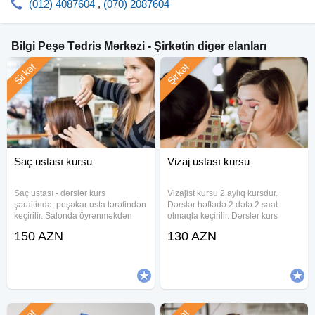
(012) 4087604
,
(070) 2087604
Bilgi Peşə Tədris Mərkəzi - Şirkətin digər elanları
Şirkət
Şirkət
Saç ustası kursu
Vizaj ustası kursu
Saç ustası - dərslər kurs
Vizajist kursu 2 aylıq kursdur.
şəraitində, peşəkar usta tərəfindən
Dərslər həftədə 2 dəfə 2 saat
keçirilir. Salonda öyrənməkdən
olmaqla keçirilir. Dərslər kurs
fərqli olaraq, bizdə usta sırf tələbə
şəraitində keçirilir. Kurs ərzində
150 AZN
130 AZN
ilə məşğul olur. "Qıraqdan
öyrədilir: - Makiyajın sirrləri; - Üz
baxmaqla öyrən"- prinsipi ilə
quruluşuna uyğun makiyajın
yanaşmırıq tələbəyə.
edilməsi; - Makiyajın