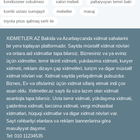
kondisioner sokulmesi
salon mebeli
paltaryuyan temiri baki
kombi ustasi sumqayit
mebeller
masaj
toyota prius qalmaq serti ile
XiDMETLER.AZ Bakida və Azərbaycanda xidmət sahələrini
bir yerə toplayan platformadır. Saytda müxtəlif xidmət növləri
və onlara aid xidmətlər tapa bilərsiz. Biznesiniz və ya eviniz
üçün xidmetler, temir tikinti xidmeti, yukdasima xidmeti, kuryer
xidmeti, reklam dizayn çap xidmetleri, turizm və digər müxtəlif
xidmət növləri var. Xidməti saytda yerləşdirmək pulsuzdur.
Biznes, Ev və ofisləriniz üçün xidmət sifariş etmək indi çox
asan oldu. Xidmetler.az saytı ilə sizə lazım olan xidməti
asanlıqla tapa bilərsiz. Usta təmir xidməti, yükdaşıma xidməti,
çatdırılma xidməti, tərcümə xidməti, vergi mühasibat
xidmətləri, hüquqi xidmətlər və digər xidmət növləri var.
Sayt rəhbərliyi elanlara və reklam bannerlərinə görə
məsuliyyət daşımır.
Tel: 010 11234535