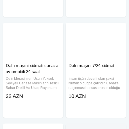
tabut və mafə olkəmizdən kanara
tabut və mafə olkəmizdən kanara
aparmaq ucun sink
aparmaq ucun sink
Dəfn maşıni xidməti cənazə
Dəfn maşıni 7/24 xidmət
avtomobili 24 saat
Defn Merasimleri Ucun Yuksek
Insan üçün dəyərli olan şəxsi
Seviyeli Cənazə Masinlarin Teskili
itirmək olduqca çətindir. Cənazə
Səhər Daxili Və Uzaq Rayonlara
daşınması həssas proses olduğu
Aparmaq Xidməti Tabut mafə sink
üçün bu sahədə xüsusi işçi
22 AZN
10 AZN
quroblarin xac təskili defn masını
qrupumuz çalışır. Cənazə
defn masını cenaze masini cenaze
daşınması xidməti ölkə ərazisində
dasinma Dəfn mərasimləri
istənilən nöqtəyə daşınma imkanı
verir.