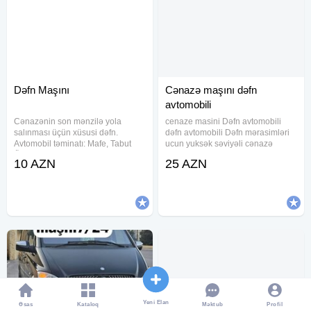
Dəfn Maşını
Cənazə maşını dəfn
avtomobili
Cənazənin son mənzilə yola
cenaze masini Dəfn avtomobili
salınması üçün xüsusi dəfn.
dəfn avtomobili Dəfn mərasimləri
Avtomobil təminatı: Mafe, Tabut
ucun yuksək səviyəli cənazə
Ölkədən kənara aparmaq üçün
aftomobilerin teskili seher daxili və
10 AZN
25 AZN
xüsusi sink tabutların təşkili.
uzaq rayonlara aparmaq xidməti
Məzar üstü gül çələnglərinin
tabut və mafə olkəmizdən kanara
hazırlanması. Məclisin idərə
aparmaq ucun sink
olunması
Yeni Elan
Əsas
Kataloq
Profil
Məktub