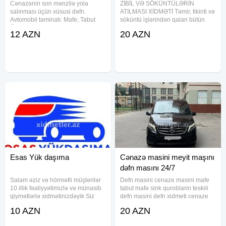
Cənazənin son mənzilə yola
ZİBİL VƏ SÖKÜNTÜLƏRİN
salınması üçün xüsusi dəfn.
ATILMASI XİDMƏTİ Təmir, tikinti və
Avtomobil təminatı: Mafe, Tabut
söküntü işlərindən qalan bütün
Ölkədən kənara aparmaq üçün
tullantıların daşınması həyata
12 AZN
20 AZN
xüsusi sink tabutların təşkili.
keçirilir. Mənzil, həyət evi, obyekt,
Məzar üstü gül çələnglərinin
ofis və tikinti sahələrindən zibilin
hazırlanması. Məclisin idərə
operativ şəkildə
olunması
Esas Yük daşıma
Cənazə masini meyit maşını
dəfn masını 24/7
Salam əziz və hörmətli müştərilər
Defn masini cenaze masini mafe
10 illik fəaliyyətimizlə və münasib
tabut mafə sink quroblarin teskili
qiymətlərlə xidmətinizdəyik Siz
defn masini defn xidmeti cenaze
zeng edin, komeyinize en serfeli
dasima cenaze masini 24 saat
10 AZN
20 AZN
yükdaşıma xidməti gelecek, Tam
defn masını Defn masini cenaze
tehlukesiz yuklerin dasinmasi
masini mafe tabut mafə sink