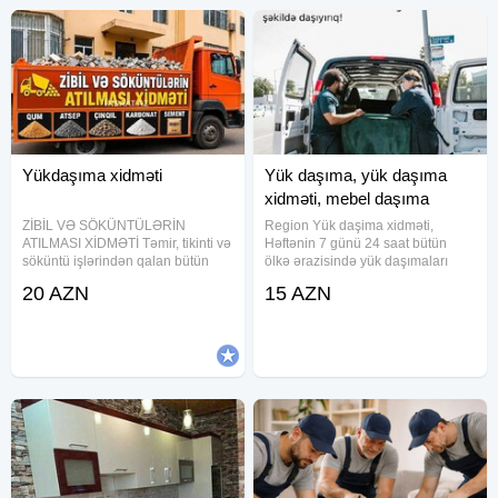
Yükdaşıma xidməti
Yük daşıma, yük daşıma
xidməti, mebel daşıma
ZİBİL VƏ SÖKÜNTÜLƏRİN
Region Yük daşima xidməti,
ATILMASI XİDMƏTİ Təmir, tikinti və
Həftənin 7 günü 24 saat bütün
söküntü işlərindən qalan bütün
ölkə ərazisində yük daşımaları
tullantıların daşınması həyata
həyata keçirilir. Əşyalar böyük bir
20 AZN
15 AZN
keçirilir. Mənzil, həyət evi, obyekt,
diqqətlə və ən Keyfiyyətli
ofis və tikinti sahələrindən zibilin
səviyyədə daşınır. Daşınan
operativ şəkildə
malların təhlukəsizliyinə 100%
zəmanət