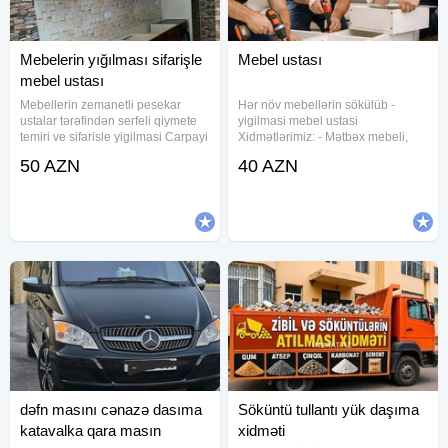
Mebelerin yığılması sifarişle
Mebel ustası
mebel ustası
Mebellerin zemanetli pesekar
Hər növ mebellərin sökülüb -
ustalar tərəfindən serfeli qiymete
yigilmasi mebel ustasi
temiri ve sifarisle yigilmasi Carpayi
Xidmətlərimiz: - Mətbəx mebeli,
sifarisi Dolab ref siyirtme sifarisi
divan kreslo, ofis, kafe mebellərin
50 AZN
40 AZN
Munasib qiymete edirik Zemanet
təmiri - qapıların öz yerlərinə
veririk Keyfiyete 100%z emanet
quraşdırılması, - pol parketin
vurulması yonulması və
dəfn masını cənazə dasıma
Söküntü tullantı yük daşıma
katavalka qara masın
xidməti