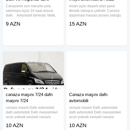
Xidmət
Cənazənin son mənzilə yola
insan üçün dəyərli olan şəxsi
salınması üçün 24 saat xüsusi
itirmək olduqca çətindir. Cənazə
dəfn. Avtomobil təminatı: Mafe,
daşınması həssas proses olduğu
Tabut Ölkədən kənara aparmaq
üçün bu sahədə xüsusi işçi
9 AZN
15 AZN
üçün xüsusi sink tabutların təşkili.
qrupumuz çalışır. Cənazə
Məzar üstü gül çələnglərinin
daşınması xidməti ölkə ərazisində
hazırlanması. Məclisin idərə
istənilən nöqtəyə daşınma imkanı
verir
cənazə maşını 7/24 dəfn
Cənazə maşını dəfn
maşını 7/24
avtomobili
cenaze masini Dəfn avtomobili
cenaze masini Dəfn avtomobili
dəfn avtomobili Dəfn mərasimləri
dəfn avtomobili Dəfn mərasimləri
ucun yuksək səviyəli cənazə
ucun yuksək səviyəli cənazə
aftomobilerin teskili seher daxili və
aftomobilerin teskili seher daxili və
10 AZN
10 AZN
uzaq rayonlara aparmaq xidməti
uzaq rayonlara aparmaq xidməti