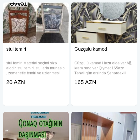
stul temiri
Guzgulu kamod
stul temiri Material seçimi sizə
Güzgülü kamod Hazır əldə var Ağ,
aiddir. stul təmiri. stullarin munasib
krem rəng var Qiymət 165azn
, zemanetle temiri ve uzlenmesi
Təhvil gün ərzində Şəhərdaxili
bosluqlarinin berkidilmesi toplu
çatdırılma pulsuz
20 AZN
165 AZN
sifarisler de goturulur. mebel ustası