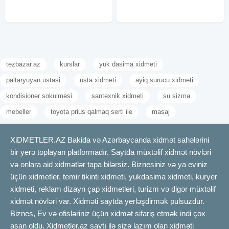
tezbazar.az
kurslar
yuk dasima xidmeti
paltaryuyan ustasi
usta xidmeti
ayiq surucu xidmeti
kondisioner sokulmesi
santexnik xidmeti
su sizma
mebeller
toyota prius qalmaq serti ile
masaj
XiDMETLER.AZ Bakida və Azərbaycanda xidmət sahələrini
bir yerə toplayan platformadır. Saytda müxtəlif xidmət növləri
və onlara aid xidmətlər tapa bilərsiz. Biznesiniz və ya eviniz
üçün xidmetler, temir tikinti xidmeti, yukdasima xidmeti, kuryer
xidmeti, reklam dizayn çap xidmetleri, turizm və digər müxtəlif
xidmət növləri var. Xidməti saytda yerləşdirmək pulsuzdur.
Biznes, Ev və ofisləriniz üçün xidmət sifariş etmək indi çox
asan oldu. Xidmetler.az saytı ilə sizə lazım olan xidməti