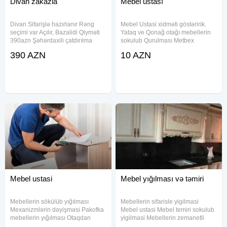
Divan zakazla
Mebel ustası
Divan Sifarişlə hazırlanır Rəng
Mebel Ustasi xidməti göstəririk.
seçimi var Açılır, Bazalidi Qiyməti
Yataq ve Qonağ otağı mebellerin
390azn Şəhərdaxili çatdırılma
sokulub Qurulması Metbex
pulsuz
mebellerinin sokulmesi VItrin
390 AZN
10 AZN
mebellərin yığılması Hər növ
mebel sifarişi və yığılması
Mebel ustasi
Mebel yığılması və təmiri
Mebellerin sökülüb yığılması
Mebellerin sifarisle yigilmasi
Mexanizmlərin dəyişməsi Pakofka
Mebel ustasi Mebel temiri sokulub
mebellerin yığılması Otaqdan
yigilmasi Mebellerin zemanetli
otaqa yerdəyişmə
pesekar ustalar tərəfindən serfeli