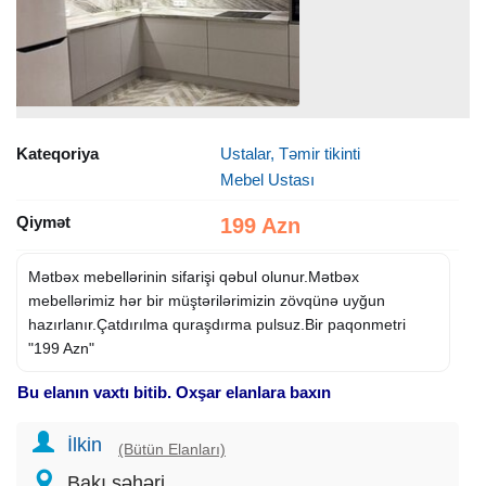
Kateqoriya
Ustalar, Təmir tikinti
Mebel Ustası
Qiymət
199 Azn
Mətbəx mebellərinin sifarişi qəbul olunur.Mətbəx
mebellərimiz hər bir müştərilərimizin zövqünə uyğun
hazırlanır.Çatdırılma quraşdırma pulsuz.Bir paqonmetri
"199 Azn"
Bu elanın vaxtı bitib. Oxşar elanlara baxın
İlkin
(Bütün Elanları)
Bakı şəhəri