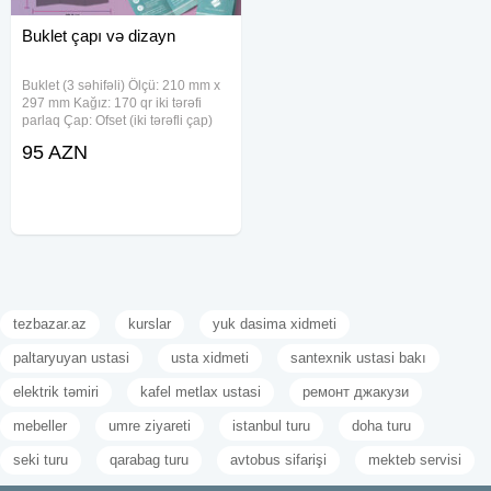
Buklet çapı və dizayn
Buklet (3 səhifəli) Ölçü: 210 mm x
297 mm Kağız: 170 qr iki tərəfi
parlaq Çap: Ofset (iki tərəfli çap)
Qiymət: 100 ədəd – 95 azn 1000
95 AZN
ədəd – 175 azn 2500 ədəd – 260
azn 5000 ədəd – 400 azn 10000
ədəd – 750
tezbazar.az
kurslar
yuk dasima xidmeti
paltaryuyan ustasi
usta xidmeti
santexnik ustasi bakı
elektrik təmiri
kafel metlax ustasi
ремонт джакузи
mebeller
umre ziyareti
istanbul turu
doha turu
seki turu
qarabag turu
avtobus sifarişi
mekteb servisi