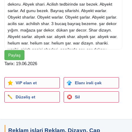
dekoru. Abyek shari. Acilish tedbirinde sar bezek. Abyekt
sarlar. Ad gunu bezek. Bayraq sifarishi. Abyekt warlar.
Obyekt sharlar. Obyekt warlar. Obyekt şarlar. Abyekt şarlar.
acilis sar. achilish shar. 3 bucaq bayraq bezeme. şar dekor
yığım. mağaza şar dekor. dükan şar decor. Shar dizayn.
Abyekt sarlar. abyek sar. abyek shar. abyek şar. abyek war.
helium war. helium sar. helium şar. war dizayn. shariki.
wariki. girish qapisi sharlari. qapilarda sar. şar dekoru.
Paylaş
Abyekt shar. Abyekt war. Abyekt şar. Ad yazilan giqant
sharlar. Sar dizayn. Bayrax. Tedbirlerin bezedilmesi.
Tarix: 19.06.2026
Sharlarla bezedilme. helium shariki. helyum war. helium
herf. burma sharlar. party bezedilme. parti sharlar. helium
balon. Shar decor dekoru. şar decor. şar dekor. Obyektlerin
ViP elan et
Elanı irəli çək
bezedilmesi. dukanlarin shar bezedilmesi. təzə dükan
bəzədilmələr. magaza obyekt bezeme. Helium ve adi
Düzəliş et
Sil
sharlarla bezekler. shar bezek. Helum. sar dekor. sar decor.
Bayraq sifarishi. helium qazi. 3 bucaq Azerbaycan bayragi.
Toxuma shar. toxunma şar. helium şarları. ürək falqa şarı.
urek sarlar. urek war. urek shar. urək şar. toxunan şar.
helium sharlari. toxunma shar. toxuma sar. toxunma sar.
Reklam işləri Reklam, Dizayn, Çap