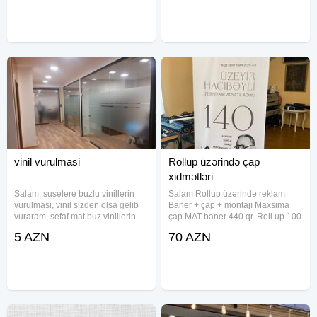
12.6 sm x 8.9 sm stend (mayili və
ya dik) – 3.0 azn 14.8 sm
vinil vurulmasi
Rollup üzərində çap
xidmətləri
Salam, suselere buzlu vinillerin
Salam Rollup üzərində reklam
vurulmasi, vinil sizden olsa gelib
Baner + çap + montajı Maxsima
vuraram, sefaf mat buz vinillerin
çap MAT baner 440 qr. Roll up 100
montaji , rengli viniller setka
x 200 cm Hazırlanma müddəti 1-2
5 AZN
70 AZN
vinillerin montaji.Muxtelif olcu ve
gün
formalarda pencerelere vinil
reklamlarin dizayn