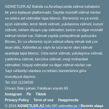
XiDMETLER.AZ Bakida və Azərbaycanda xidmət sahələrini
bir yerə toplayan platformadır. Saytda müxtəlif xidmət növləri
və onlara aid xidmətlər tapa bilərsiz. Biznesiniz və ya eviniz
üçün xidmetler, temir tikinti xidmeti, yukdasima xidmeti, kuryer
xidmeti, reklam dizayn çap xidmetleri, turizm və digər müxtəlif
xidmət növləri var. Xidməti saytda yerləşdirmək pulsuzdur.
Biznes, Ev və ofisləriniz üçün xidmət sifariş etmək indi çox
asan oldu. Xidmetler.az saytı ilə sizə lazım olan xidməti
asanlıqla tapa bilərsiz. Usta təmir xidməti, yükdaşıma xidməti,
çatdırılma xidməti, tərcümə xidməti, vergi mühasibat
xidmətləri, hüquqi xidmətlər və digər xidmət növləri var.
Sayt rəhbərliyi elanlara və reklam bannerlərinə görə
məsuliyyət daşımır.
Tel: 010 11234535
Ünvan: Bakı şəhəri, Fətəlixan xoyski 63
Instagram
Fb
Tiktok
Privacy Policy
Term of use
Haqqımızda
© 2016
XiDMETLER.AZ
info [@] xidmetler.az |
Bizimlə əlaqə