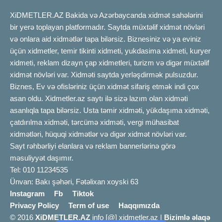
XiDMETLER.AZ Bakida və Azərbaycanda xidmət sahələrini
bir yerə toplayan platformadır. Saytda müxtəlif xidmət növləri
və onlara aid xidmətlər tapa bilərsiz. Biznesiniz və ya eviniz
üçün xidmetler, temir tikinti xidmeti, yukdasima xidmeti, kuryer
xidmeti, reklam dizayn çap xidmetleri, turizm və digər müxtəlif
xidmət növləri var. Xidməti saytda yerləşdirmək pulsuzdur.
Biznes, Ev və ofisləriniz üçün xidmət sifariş etmək indi çox
asan oldu. Xidmetler.az saytı ilə sizə lazım olan xidməti
asanlıqla tapa bilərsiz. Usta təmir xidməti, yükdaşıma xidməti,
çatdırılma xidməti, tərcümə xidməti, vergi mühasibat
xidmətləri, hüquqi xidmətlər və digər xidmət növləri var.
Sayt rəhbərliyi elanlara və reklam bannerlərinə görə
məsuliyyət daşımır.
Tel: 010 11234535
Ünvan: Bakı şəhəri, Fətəlixan xoyski 63
Instagram
Fb
Tiktok
Privacy Policy
Term of use
Haqqımızda
© 2016
XiDMETLER.AZ
info [@] xidmetler.az |
Bizimlə əlaqə