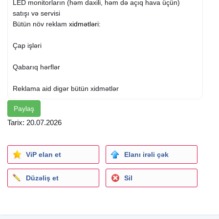
LED monitorların (həm daxili, həm də açıq hava üçün)
satışı və servisi
Bütün növ reklam
xidmətləri
:
Çap işləri
Qabarıq hərflər
Reklama aid digər bütün xidmətlər
Paylaş
Bütün məhsullarımız zəmanətlidir və qiymətlər modeldən
asılı olaraq dəyişir.
Tarix: 20.07.2026
İşlərimizlə tanış olmaq üçün Instagram səhifələrimizə keçid
edə bilərsiniz:
ViP elan et
Elanı irəli çək
ledmonitor_baku
Düzəliş et
Sil
reklamxidmetleri