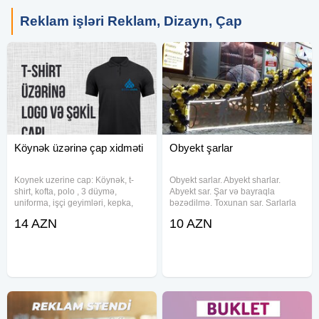
Reklam işləri Reklam, Dizayn, Çap
Köynək üzərinə çap xidməti
Obyekt şarlar
Koynek uzerine cap: Köynək, t-
Obyekt sarlar. Abyekt sharlar.
shirt, kofta, polo , 3 düymə,
Abyekt sar. Şar və bayraqla
uniforma, işçi geyimləri, kepka,
bəzədilmə. Toxunan sar. Sarlarla
papaq, uşaq üçün body və digər
dekor. Achilish shar dekoru. Abyek
14 AZN
10 AZN
istənilən tekstil məhsulu üzərinə
shari. Acilish tedbirinde sar bezek.
çap işlərinin həyata keçirilməsi
Abyekt sarlar. Ad gunu bezek.
Ölçülər: S, M, L, XL, XXL,
Bayraq sifarishi. Abyekt