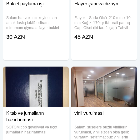
Buklet paylama işi
Flayer çapı və dizayn
Salam hər vaxtınız xeyir olsun
Flayer – Sadə Ölçü: 210 mm x 10
əməkdaşlıq təklifi edirəm
mm Kağız: 170 qr iki tərəfi parlaq
minumum qiymətə flayer buklet
Çap: Ofset (iki tərəfli çap) Təhvil
paylama xidmətin təklif edirəm
müddəti: 2-3 iş günü Qiymət: 100
30 AZN
45 AZN
xidmətdən yararlanmaq istidən
ədəd – 45 azn 1000 ədəd – 70
əlaqə saxlaya bilər
azn 2500 ədəd – 110 azn 5000
ədəd – 150
Kitab və jurnalların
vinil vurulmasi
hazırlanması
SƏTƏM tibb qeydiyyat və uçot
Salam, suselere buzlu vinillerin
jurnalların hazırlanması
vurulmasi, vinil sizden olsa gelib
vuraram, sefaf mat buz vinillerin