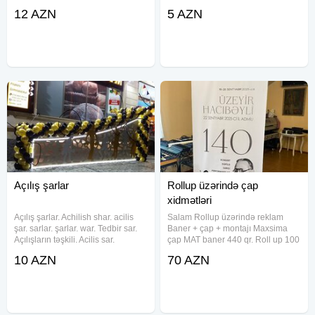
montaji , rengli viniller setka
12 AZN
5 AZN
vinillerin montaji.Muxtelif olcu ve
formalarda pencerelere vinil
reklamlarin dizayn
Açılış şarlar
Rollup üzərində çap
xidmətləri
Açılış şarlar. Achilish shar. acilis
Salam Rollup üzərində reklam
şar. sarlar. şarlar. war. Tedbir sar.
Baner + çap + montajı Maxsima
Açılışların təşkili. Acilis sar.
çap MAT baner 440 qr. Roll up 100
Mağaza şar. dekor sar bezey. giris
x 200 cm Hazırlanma müddəti 1-2
10 AZN
70 AZN
war. giris war. giriw wari.
gün
Achilishlarin teshkili. Acilish shar.
Aciliw war