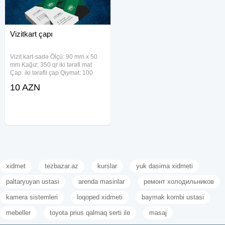
Vizitkart çapı
Vizit kart-sadə Ölçü: 90 mm x 50
mm Kağız: 350 qr iki tərəfi mat
Çap: iki tərəfli çap Qiymət: 100
ədəd – 10 azn 250 ədəd – 20azn
10 AZN
1000 ədəd – 70 azn Dizayn əlavə
5 azn Vizit kart-Oval Ölçü: 85 mm x
55
xidmet
tezbazar.az
kurslar
yuk dasima xidmeti
paltaryuyan ustasi
arenda masinlar
ремонт холодильников
kamera sistemleri
loqoped xidmeti
baymak kombi ustasi
mebeller
toyota prius qalmaq serti ile
masaj