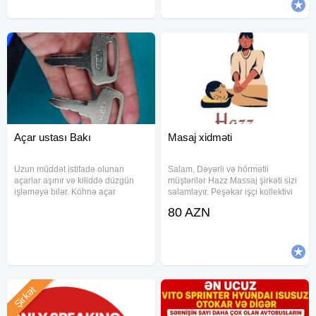
Açar ustası Bakı
Masaj xidməti
Uzun müddət istifadə olunan
Salam, Dəyərli və hörmətli
açarlar aşınır və kiliddə düzgün
müştərilər Hazz Massaj şirkəti sizi
işləməyə bilər. Köhnə açar
salamlayır. Peşəkar işçi kollektivi
nümunə kimi istifadə olunur və
ilə xidmətinizdəyik. Massaj növləri:
80 AZN
yeni açar dəqiq ölçülərlə
Klassik massaj Relax massaj
hazırlanır. Xidmətin tərkibi - Köhnə
Sport massaj massaj masaj relax
açar nümunə kimi istifadə edilərək
spa massage
Şirkət