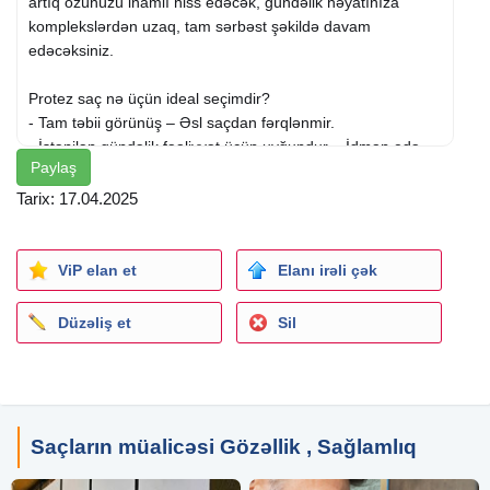
artıq özünüzü inamlı hiss edəcək, gündəlik həyatınıza
komplekslərdən uzaq, tam sərbəst şəkildə davam
edəcəksiniz.
Protez saç nə üçün ideal seçimdir?
- Tam təbii görünüş – Əsl saçdan fərqlənmir.
- İstənilən gündəlik fəaliyyət üçün uyğundur – İdman edə,
Paylaş
duş qəbul edə, yata bilərsiz!
- Parik deyil! – Rahatlıqla istifadə edilir, dartılıb çıxarmaq
Tarix: 17.04.2025
mümkün deyil.
- Sürətli tətbiq – Cəmi 1 saat ərzində tam yeni görünüş!
ViP elan et
Elanı irəli çək
İndi protez saç cəmi 189 AZN!
Həmçinin müştərilərimiz üçün protez saça aid ən keyfiyyətli
Düzəliş et
Sil
aksesuarları ən münasib qiymətlərlə təqdim edirik:
- Supertape Bant – 17 AZN-dən
- Solvent C22 – 18 AZN-dən
- Walker Tape Kley – 28 AZN-dən
Saçların müalicəsi Gözəllik , Sağlamlıq