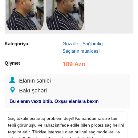
Kateqoriya
Gözəllik , Sağlamlıq
Saçların müalicəsi
Qiymət
189 Azn
Elanın sahibi
Bakı şəhəri
Bu elanın vaxtı bitib. Oxşar elanlara baxın
Saç tökülməsi artıq problem deyil! Komandamız sizə tam
təbii görünüşlü və rahat istifadə edilə bilən protez saç həllini
təqdim edir. Türkiyə istehsalı olan orijinal saç modelləri ilə