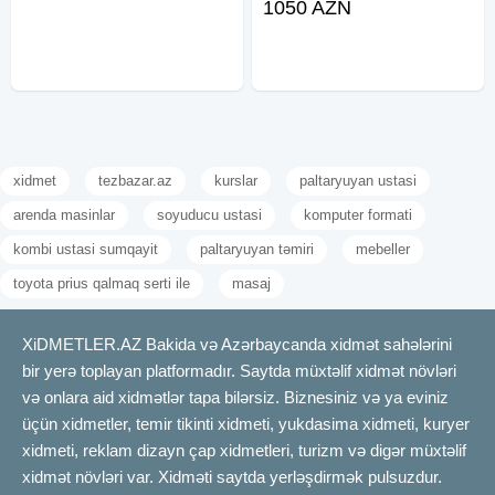
1050 AZN
yoxlanılır. Lazım olduqda eyni
sistmlərinin növləri: Standart
anda həm yeni açar, həm də
Şlaqbaum sistemi (yalnız pult ilə
ehtiyat surətlər
idərə olunur). Şlaqbaum və kart
xidmet
tezbazar.az
kurslar
paltaryuyan ustasi
arenda masinlar
soyuducu ustasi
komputer formati
kombi ustasi sumqayit
paltaryuyan təmiri
mebeller
toyota prius qalmaq serti ile
masaj
XiDMETLER.AZ Bakida və Azərbaycanda xidmət sahələrini
bir yerə toplayan platformadır. Saytda müxtəlif xidmət növləri
və onlara aid xidmətlər tapa bilərsiz. Biznesiniz və ya eviniz
üçün xidmetler, temir tikinti xidmeti, yukdasima xidmeti, kuryer
xidmeti, reklam dizayn çap xidmetleri, turizm və digər müxtəlif
xidmət növləri var. Xidməti saytda yerləşdirmək pulsuzdur.