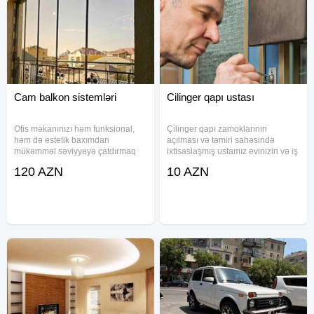
Cam balkon sistemləri
Cilinger qapı ustası
Ofis məkanınızı həm funksional,
Çilinger qapı zamoklarının
həm də estetik baxımdan
açılması və təmiri sahəsində
mükəmməl səviyyəyə çatdırmaq
ixtisaslaşmış ustamız evinizin və iş
istəyirsinizsə, cam balkon
yerinizin təhlükəsizliyini təmin edir.
120 AZN
10 AZN
sizlərimiz möhtəşəm seçimdir.
Kilid və zamokların təmiri,
Müasir interyer tələblərinə cavab
yenilənməsi işlərini ən yüksək
verən bu sistemlər məkanın
keyfiyyətlə və operativ
işıqlığını