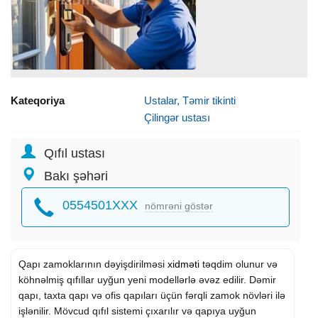
Kateqoriya
Ustalar, Təmir tikinti
Çilingər ustası
Qıfıl ustası
Bakı şəhəri
0554501XXX
nömrəni göstər
Qapı zamoklarının dəyişdirilməsi
xidməti
təqdim olunur və
köhnəlmiş qıfıllar uyğun yeni modellərlə əvəz edilir. Dəmir
qapı, taxta qapı və ofis qapıları üçün fərqli zamok növləri ilə
işlənilir. Mövcud qıfıl sistemi çıxarılır və qapıya uyğun