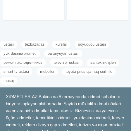
və bərpa işləri həyata keçirilir.
ACAR USTASI, ÇİLİNGƏR
Seyf, giriş və
ustasi
tezbazar.az
kurslar
soyuducu ustasi
yuk dasima xidmeti
paltaryuyan ustasi
ремонт холодилников
televizor ustasi
santexnik işləri
smart tv ustasi
mebeller
toyota prius qalmaq serti ile
masaj
XiDMETLER.AZ Bakida və Azərbaycanda xidmət sahələrini
bir yerə toplayan platformadır. Saytda müxtəlif xidmət növləri
və onlara aid xidmətlər tapa bilərsiz. Biznesiniz və ya eviniz
üçün xidmetler, temir tikinti xidmeti, yukdasima xidmeti, kuryer
xidmeti, reklam dizayn çap xidmetleri, turizm və digər müxtəlif