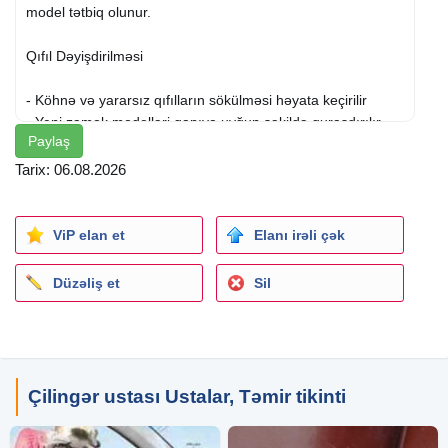
model tətbiq olunur.
Qıfıl Dəyişdirilməsi
- Köhnə və yararsız qıfılların sökülməsi həyata keçirilir
- Yeni zamok modelləri qapıya uyğun şəkildə quraşdırılır
Paylaş
- Müxtəlif ölçü və quruluşda qıfıllarla işlənilir
Tarix: 06.08.2026
Qapı Növləri
- Dəmir qapılar üçün uyğun qıfıl seçimləri tətbiq olunur
ViP elan et
Elanı irəli çək
- Taxta qapılar üzrə zamok dəyişdirilməsi görülür
- Ofis qapıları üçün uyğun modellərlə əvəzləmə edilir
Düzəliş et
Sil
Quraşdırma Prosesi
- Mövcud qıfıl sistemi diqqətlə çıxarılır
- Yeni model qapının ölçüsünə uyğun yerləşdirilir
Çilingər ustası Ustalar, Təmir tikinti
- Zamok mexanizminin düzgün işləməsi yoxlanılır