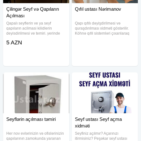
Çilingər Seyf və Qapıların
Qıfıl ustası Nərimanov
Açılması
Qapalı seyflerin ve ya seyf
Qapı qıfılı dəyişdirilməsi və
qapıların acilmasi kilidlerin
quraşdırılması xidməti göstərilir.
deyisdirilmesi ve temiri. yerinde
Köhnə qıfıl sistemləri çıxarılaraq
operativ xidmet gosterilir. seyf
yerinə uyğun və yeni modellər
5 AZN
ustasi, acar ustasi, kilid ustasi seyf
yerləşdirilir. Mənzil, obyekt və ofis
ustasi, zamok ustasi, Seyf
qapıları üçün müxtəlif ölçü və
açarlarin hazirlanmasi ve
formalı qıfıllarla
Seyflərin açılması təmiri
Seyf ustası Seyf açma
xidməti
Her nov evlərinizin və ofislərinizin
Seyfiniz açılmır? Açarınızı
qapılarının zamokunda yaranan
itirmisiniz? Peşəkar seyf ustası