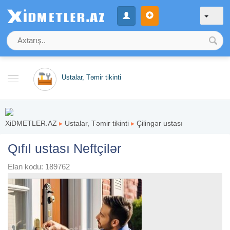
Ustalar, Təmir tikinti
XiDMETLER.AZ
▸
Ustalar, Təmir tikinti
▸
Çilingər ustası
Qıfıl ustası Neftçilər
Elan kodu: 189762