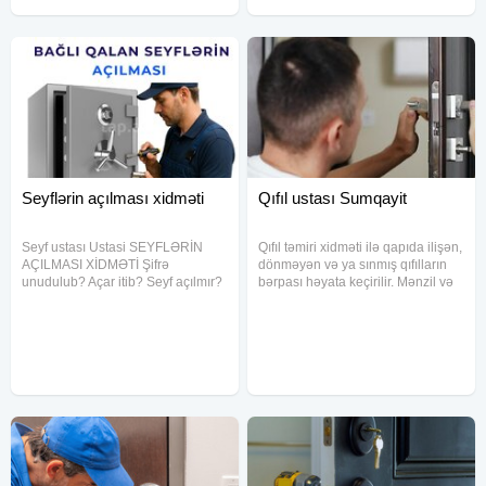
Seyflərin açılması xidməti
Qıfıl ustası Sumqayit
Seyf ustası Ustasi SEYFLƏRİN
Qıfıl təmiri xidməti ilə qapıda ilişən,
AÇILMASI XİDMƏTİ Şifrə
dönməyən və ya sınmış qıfılların
unudulub? Açar itib? Seyf açılmır?
bərpası həyata keçirilir. Mənzil və
Peşəkar həll bizdə! Təcrübəli və
obyekt qapılarında istifadə olunan
etibarlı usta Sürətli və operativ
müxtəlif zamok modelləri üzrə
xidmət Zərərsiz açılış Məxfilik tam
işlənilir. Açarın qıfıla
qorunur 24/7 xidmət Ev • Ofis
uyğunlaşdırılması və