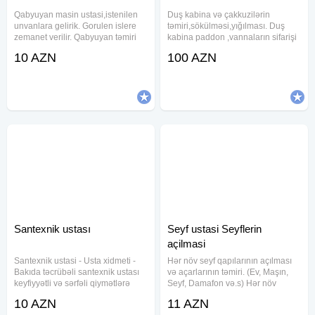
Qabyuyan masin ustasi,istenilen
Duş kabina və çakkuzilərin
unvanlara gelirik. Gorulen islere
təmiri,sökülməsi,yığılması. Duş
zemanet verilir. Qabyuyan təmiri
kabina paddon ,vannaların sifarişi
Hər növ Qabyuyanların unvanda
Vanna təmiri ( yeni kimi görünüş
10 AZN
100 AZN
serfeli qiymete pesekar ustasi
qaranti) Duş kabin smistitellərin
xidmeti Temiri ve Qurasdirilmasi
təmiri,sifarişi,qurulması Rolik və
Unvanda temir Ucuz ve
aksesuarların
Santexnik ustası
Seyf ustasi Seyflerin
açilmasi
Santexnik ustasi - Usta xidmeti -
Hər növ seyf qapılarının açılması
Bakıda təcrübəli santexnik ustası
və açarlarının təmiri. (Ev, Maşın,
keyfiyyətli və sərfəli qiymətlərə
Seyf, Damafon və.s) Hər növ
müxtəlif növ santexnik xidmətləri
zamokların və açarların təmiri.
10 AZN
11 AZN
göstərir. Qaz və su borularının
Maşın pultlarının hazırlanması və