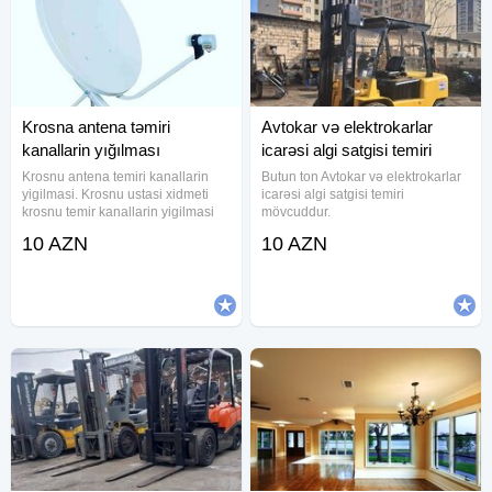
Krosna antena təmiri
Avtokar və elektrokarlar
kanallarin yığılması
icarəsi algi satgisi temiri
Krosnu antena temiri kanallarin
Butun ton Avtokar və elektrokarlar
yigilmasi. Krosnu ustasi xidmeti
icarəsi algi satgisi temiri
krosnu temir kanallarin yigilmasi
mövcuddur.
10 AZN
10 AZN