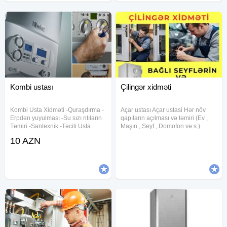
Kombi ustası
Çilingər xidməti
Kombi Usta Xidməti -Quraşdırma -
Açar ustası Açar ustasi Hər növ
Erpdən yuyulması -Su sızı ntıların
qapıların açılması və təmiri (Ev ,
Təmiri -Santexnik -Təcili Usta
Maşın , Seyf , Domofon və s.)
kombi servisi xidmeti, konbi temiri ,
Bütün növ zamokların və açarların
10 AZN
her gun kombilerin temiri xidmeti
təmiri Maşın pultlarının
gosterilir Kombi ustasi , kombi
hazırlanması və təmiri Açarların
ustası , kombi
dublikat olunması Əşyalarınıza