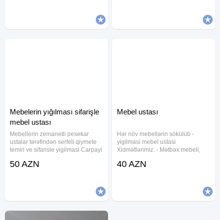
çəkilişi, su kranlarının, qaz-elektrik
təmiri. Açarların dublikart
su
olunması. Seyf qapılarının
Mebelerin yığılması sifarişle
Mebel ustası
mebel ustası
Mebellerin zemanetli pesekar
Hər növ mebellərin sökülüb -
ustalar tərəfindən serfeli qiymete
yigilmasi mebel ustasi
temiri ve sifarisle yigilmasi Carpayi
Xidmətlərimiz: - Mətbəx mebeli,
sifarisi Dolab ref siyirtme sifarisi
divan kreslo, ofis, kafe mebellərin
50 AZN
40 AZN
Munasib qiymete edirik Zemanet
təmiri - qapıların öz yerlərinə
veririk Keyfiyete 100%z emanet
quraşdırılması, - pol parketin
vurulması yonulması və