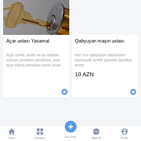
Açar ustası Yasamal
Qabyuyan maşın ustası
Açar qırılıb, əyilib və ya istifadə
Her nov qabyuyan masinlarin
zamanı problem yaradırsa, yeni
zemanetli serfeli qiymete pesekar
açar sifariş etmədən əvvəl onun
temiri
bərpası yoxlanılır. Təmir mümkün
10 AZN
olmadıqda eyni açarın yenisi
hazırlanır. Görülən işlər - Sınmış
açarın bərpası həyata
Yeni Elan
Əsas
Kataloq
Profil
Məktub