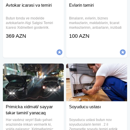
Avtokar icarəsi və temiri
Evlərin təmiri
Butun tonda ve modelde
Binaların, evlərin, biznes
avtokarlarin Algi Satgisi Temiri
mərkəzlərin, məktəblərin, ticarət
Icaresi Xidmetleri gosteririk.
mərkəzlərinin, anbarların, inzibati
binaların, ictimai binaların, xüsusi
369 AZN
100 AZN
təyinatlı binaların və s. tikinti və
təmirini həyata keçiririk
Primicka xidməti/ səyyar
Soyuducu ustası
təkər təmiri/ yanacaq
catdırılması
Hər vaxtınız xeyir! Bakı şəhəri
Soyuducu ustasi butun nov
ərazisində imkan vermərik ki,
soyuducularin temiri . 2 il
yolda qalasınız. Xidmətlərimiz:
Zemanetle soyudu temiri edirik.