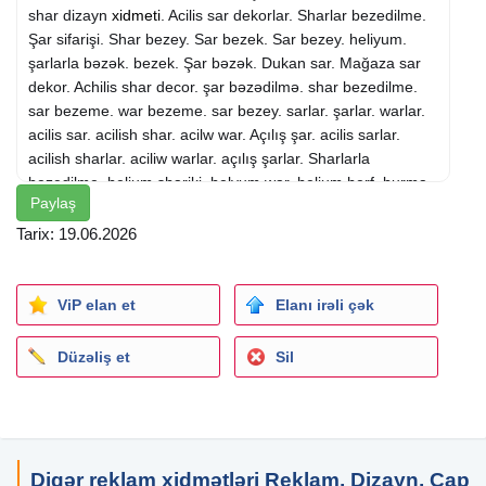
shar dizayn
xidmeti
. Acilis sar dekorlar. Sharlar bezedilme.
Şar sifarişi. Shar bezey. Sar bezek. Sar bezey. heliyum.
şarlarla bəzək. bezek. Şar bəzək. Dukan sar. Mağaza sar
dekor. Achilis shar decor. şar bəzədilmə. shar bezedilme.
sar bezeme. war bezeme. sar bezey. sarlar. şarlar. warlar.
acilis sar. acilish shar. acilw war. Açılış şar. acilis sarlar.
acilish sharlar. aciliw warlar. açılış şarlar. Sharlarla
bezedilme. helium shariki. helyum war. helium herf. burma
Paylaş
sharlar. party bezedilme. parti sharlar. warlar bezedilme.
Acilish tedbirinde shar bezeme. Ad gunleri bezedilmesi.
Tarix: 19.06.2026
Bayraq sifarishi. Reklam dizayn. 3 bucaq bayraq bezeme.
Spiral sar. dekor sar. şar decorlar. Burulan sar. burulmus
shar. Tedbirlerin bezedilmesi. Sar decor. dekor. şar decor.
ViP elan et
Elanı irəli çək
şar dekor. abyektlerin bezedilmesi. dukanlarin sar
bezedilme. təzə dükan şar bəzədilmələr. Helium adi
Düzəliş et
Sil
sharlarla bezekler. Achilishda shar. Helum. sar dekor. sar
decor. Bayraq sifarishi. 3 bucaq Azerbaycan bayragi.
Toxuma shar. toxunma şar. helium şarları. ürək falqa şarı.
şarlar bəzədilmə. ulduz sarlar. urek war. urek shar. urək
şar. toxunma şar. helium sharlari. toxunma shar. toxuma
Digər reklam xidmətləri Reklam, Dizayn, Çap