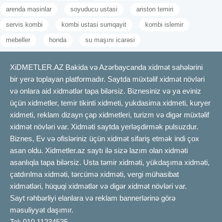
arenda masinlar
soyuducu ustasi
ariston temiri
ev bezedilmesi.
mashin
bezeme. podnos qayci. Şar
dekorlar. Acilish desd. reklam bayrag. reklam bayraq.
servis kombi
kombi ustasi sumqayit
kombi islemir
helium sar. helium war. dekorativ sharlar. Helium shar.
mebeller
honda
su maşını icarəsi
qirmizi lent. shar. war. Acilish desdler. Helium. Acilish desdi.
shar burulma. shar dekorlari. sar dekorlari. dekor shar.
dekor sar. decor war. dekor şar. War dekorlar. tedbir dekor.
XiDMETLER.AZ Bakida və Azərbaycanda xidmət sahələrini
furset stolu. Magaza sar decorlar. war sifarisler. sarlar
bir yerə toplayan platformadır. Saytda müxtəlif xidmət növləri
decor. şarlar decor. warlar decor. sarlar dekor. sharlar
və onlara aid xidmətlər tapa bilərsiz. Biznesiniz və ya eviniz
dekor. şarlar dekor. warlar dekor.
üçün xidmetler, temir tikinti xidmeti, yukdasima xidmeti, kuryer
xidmeti, reklam dizayn çap xidmetleri, turizm və digər müxtəlif
xidmət növləri var. Xidməti saytda yerləşdirmək pulsuzdur.
Biznes, Ev və ofisləriniz üçün xidmət sifariş etmək indi çox
asan oldu. Xidmetler.az saytı ilə sizə lazım olan xidməti
asanlıqla tapa bilərsiz. Usta təmir xidməti, yükdaşıma xidməti,
çatdırılma xidməti, tərcümə xidməti, vergi mühasibat
xidmətləri, hüquqi xidmətlər və digər xidmət növləri var.
Sayt rəhbərliyi elanlara və reklam bannerlərinə görə
məsuliyyət daşımır.
Tel: 010 11234535