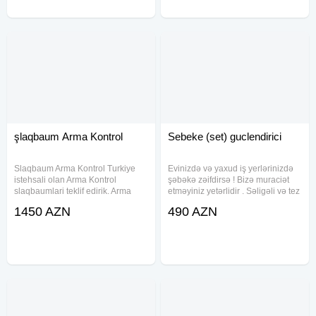
şlaqbaum Arma Kontrol
Sebeke (set) guclendirici
Slaqbaum Arma Kontrol Turkiye
Evinizdə və yaxud iş yerlərinizdə
istehsali olan Arma Kontrol
şəbəkə zəifdirsə ! Bizə muraciət
slaqbaumlari teklif edirik. Arma
etməyiniz yetərlidir . Səligəli və tez
246 DC modeli estetik dizayni,
bir zamanda Professional
1450 AZN
490 AZN
xarici gorunusu ve guclu motoru
əməkdaşlarımız ilə birgə nasazlıqı
ile hem beynelxale keyfiyyet
aradan qaldıracağımızda tam əmin
standartlarina cavab verir.
ola