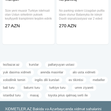
Size yeni muasir Turkiye istehsali
No parking sistem Uzagdan pultla
olan Ustun sirketinin yuksek
idare olunur Batareyka ile isleyir
keyfiyyetli tramplimini teqdim edirik
Daxili siqnalizasiyasi var 2 eded
Sert tramplin
pult verilir acar sozler:No parkinq,
27 AZN
270 AZN
#tramplin#tranplin#suret#suret
No parking, parkinq sistem,
maneyesi#tramplin satisi, tranplin
parking sistem, avto stop, pultla
satisi, tramplin
acilib baglanan no
tezbazar.az
kurslar
paltaryuyan ustasi
yuk dasima xidmeti
arenda masinlar
alo usta xidmeti
xolodilnik temiri
ingilis dili kurslari
ev tikintisi
mebeller
bali turu
batumi turu
turkiye turu
umre ziyareti
istanbul turu
masaj
toyota prius qalmaq serti ile
XiDMETLER.AZ Bakida və Azərbaycanda xidmət sahələrini