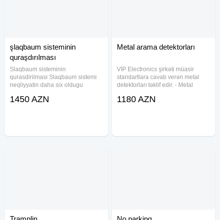
şlaqbaum sisteminin
Metal arama detektorları
quraşdırılması
Slaqbaum sisteminin
VİP Electronics şirkəti müasir
qurasdirilmasi Slaqbaum sistemi
standartlara cavab verən metal
neqliyyatin daha six oldugu
detektorları təklif edir. - Metal
erazilerde, guvenliyin ve
əşyalara səsli reaksiya verir - Giriş
1450 AZN
1180 AZN
tehlukesizliyin qorundugu yerlerde
alarm sayını göstərir. - Hissiyat
istifade edilir. Sirketimiz size
artırıb azaltmaq - Təyinat yerləri:
muxtelif olkelerin istehsali olan
Səfirlik,
Tramplin
No parkinq