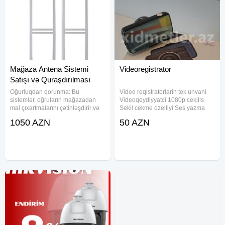
Mağaza Antena Sistemi
Videoregistrator
Satışı və Quraşdırılması
Oğurluqdan qorunma: Bu
Video reqistratorlarin tek unvani
sistemlər, oğruların mağazadan
Videoqeydiyyatci 1080p cekilis
mal çıxartmalarını çətinləşdirir və
Sekil cekme ozelliyi Ses yazma
yaxalanma risklərini artırır.
funksiyasi Gece goruntusu Full HD
1050 AZN
50 AZN
Məhsulun təhlükəsizliyi: Hətta
cekilis Acar
vitrinlərdə sərgilənən məhsullar
sozler:videoqeydiyyatci,
belə etiketləşdirilərək qorunur
videoqeydiyatci, videoreqistrator,
videoreqistrato