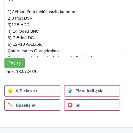
1)7 Ədəd 2mp təhlükəsizlik kamerası.
2)8 Port DVR
3)1TB HDD
4) 14 Ədəd BNC
5) 7 Ədəd DC
6) 12V10 A Adaptor
Çatdırılma və Quraşdırılma.
Kabel qiymətə daxil deyil ( 1 metr 0.75 qəpik)
Paylaş
#Endirim #UcuzKamera #SərfəliTəklif #EndirimliMəhsullar
Tarix: 13.07.2026
#UcuzVəKeyfiyyətli #BöyükEndirim #SərfəliQiymət
#ƏnYaxşıTəklif #KameraEndirimi #UcuzVəİnkişafEtmiş
#EndirimliSistemlər #EndirimliSatış #BöyükEndirimlər
ViP elan et
Elanı irəli çək
#SərfəliAlış #QiymətEndirimi #İndiAlUcuzOl #GenişEndirim
#SərfəliXidmət #EndirimliKameraSistemi
Düzəliş et
Sil
#YüksəkKeyfiyyətUcuzFiyat #UcuzVəGüvənilir
#EndirimliKameraQuraşdırılması #MükəmməlQiymət
#UcuzTəhlükəsizlikKamerası #BöyükİndirimTəklifləri