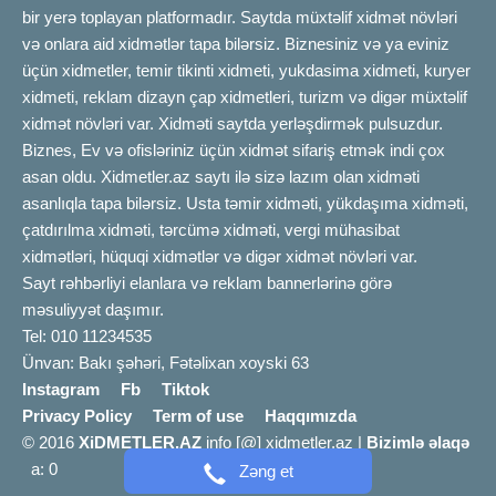
bir yerə toplayan platformadır. Saytda müxtəlif xidmət növləri
və onlara aid xidmətlər tapa bilərsiz. Biznesiniz və ya eviniz
üçün xidmetler, temir tikinti xidmeti, yukdasima xidmeti, kuryer
xidmeti, reklam dizayn çap xidmetleri, turizm və digər müxtəlif
xidmət növləri var. Xidməti saytda yerləşdirmək pulsuzdur.
Biznes, Ev və ofisləriniz üçün xidmət sifariş etmək indi çox
asan oldu. Xidmetler.az saytı ilə sizə lazım olan xidməti
asanlıqla tapa bilərsiz. Usta təmir xidməti, yükdaşıma xidməti,
çatdırılma xidməti, tərcümə xidməti, vergi mühasibat
xidmətləri, hüquqi xidmətlər və digər xidmət növləri var.
Sayt rəhbərliyi elanlara və reklam bannerlərinə görə
məsuliyyət daşımır.
Tel: 010 11234535
Ünvan: Bakı şəhəri, Fətəlixan xoyski 63
Instagram
Fb
Tiktok
Privacy Policy
Term of use
Haqqımızda
© 2016
XiDMETLER.AZ
info [@] xidmetler.az |
Bizimlə əlaqə
a: 0
Zəng et