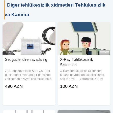
Digər təhlükəsizlik xidmətləri Təhlükəsizlik
və Kamera
Set guclendiren avadanlig
X-Ray Təhlükəsizlik
Sistemləri
Zeif sebekeye (set) Son! Gsm set
X-Ray Təhlükəsizlik Sistemləri
guclendirici avadanlig Eger sizde
Müasir dövrdə təhlükəsizlik artıq
zeif setden eziyyet cekirsizse bize
seçim deyil — zərurətdir. X-Ray
muraciyyet edin qisa zaman
təhlükəsizlik aparatları ictimai və
490 AZN
100 AZN
muddetinde problemi aradan
özəl obyektlərdə gizli təhlükələrin
qaldiraq 2G, 3G, 4G destekleyir
vaxtında aşkarlanması üçün ən
BirKart kecerlidir daha
etibarlı