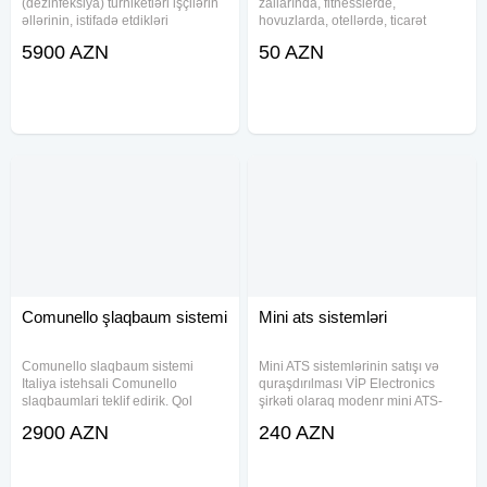
(dezinfeksiya) turniketləri işçilərin
zallarında, fitnesslerde,
əllərinin, istifadə etdikləri
hovuzlarda, otellərdə, ticarət
ayaqqabıların və çəkmələrin
mərkəzlərində, mağazalarda
5900 AZN
50 AZN
təmizliyini və gigiyenasını təmin
istifadə edilən dolab kilidləri təklif
etmək üçün xüsusilə qida istehsalı
edirik. İstəyə uyğun olaraq kod,
sahələrində
kilid qolbaq və ya kart
Comunello şlaqbaum sistemi
Mini ats sistemləri
Comunello slaqbaum sistemi
Mini ATS sistemlərinin satışı və
Italiya istehsali Comunello
quraşdırılması VİP Electronics
slaqbaumlari teklif edirik. Qol
şirkəti olaraq modenr mini ATS-
uzunlugu 6 metrdir. Eraziye uygun
santral sistemlərinin zəmanətli,
2900 AZN
240 AZN
olaraq qol uzsunlugu mueyyen
servis və proqramlaşmasını təklif
edile biler. Slaqbaumlar muasir
edirik. Mini ATS sistemlərlə rahat
dizayna uygun hazirlanib.
ofis rabitəsinə malik