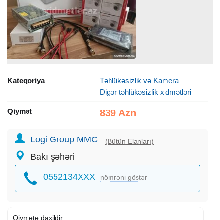
Kateqoriya
Təhlükəsizlik və Kamera
Digər təhlükəsizlik xidmətləri
Qiymət
839 Azn
Logi Group MMC
(Bütün Elanları)
Bakı şəhəri
0552134XXX
nömrəni göstər
Qiymətə daxildir: