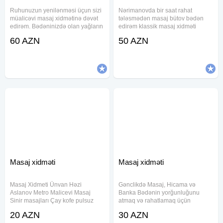
Ruhunuzun yenilənməsi üçun sizi
Nərimanovda bir saat rahat
müalicəvi masaj xidmətinə dəvət
tələsmədən masaj bütov bədən
edirəm. Bədəninizdə olan yağların
edirəm klassik masaj xidməti
piylənmə duzlaşma bel boyun
göstərirəm özüm bəyəm yalnız
60 AZN
50 AZN
nahiyəsində olan ağrılarin aradan
bəylər narahat etsin
qaldırılmasi. Təmiz dəsmallar
şampun gel masajdan sonra duş
Masaj xidməti
Masaj xidməti
Masaj Xidmeti Ünvan Həzi
Gənclikdə Masaj, Hicama və
Aslanov Metro Malicevi Masaj
Banka Bədənin yorğunluğunu
Sinir masajları Çay kofe pulsuz
atmaq və rahatlamaq üçün
verilir müşdəriyə
xidmətimiz mövcuddur. Təmiz və
20 AZN
30 AZN
rahat mühit. Masaj, hicama (qan