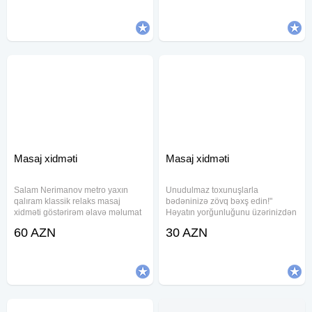
alma) və banka xidməti təqdim
olunur. Rahatlıq və sağlamlıq üçün
müraciət edə
Masaj xidməti
Masaj xidməti
Salam Nerimanov metro yaxın
Unudulmaz toxunuşlarla
qalıram klassik relaks masaj
bədəninizə zövq bəxş edin!"
xidməti göstərirəm əlavə məlumat
Həyatın yorğunluğunu üzərinizdən
almaq üçün vaccapa yazın
atmaq üçün xüsusi bir təklifimiz
60 AZN
30 AZN
yaxudda zəng edin özüm bəyəm
var! • Bədəninizin hər nöqtəsini
yalnız bəylər narahat etsin gəlsin
rahatladan toxunuşlar, • Sizi
gündəlik qayğılardan