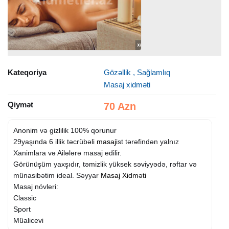
Kateqoriya
Gözəllik , Sağlamlıq
Masaj xidməti
Qiymət
70 Azn
Anonim və gizlilik 100% qorunur
29yaşında 6 illik təcrübəli
masaj
ist tərəfindən yalnız
Xanimlara və Ailələrə masaj edilir.
Görünüşüm yaxşıdır, təmizlik yüksek səviyyədə, rəftar və
münasibətim ideal. Səyyar
Masaj Xidməti
Masaj növleri:
Classic
Sport
Müalicevi