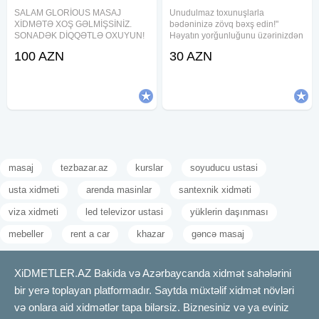
SALAM GLORİOUS MASAJ
Unudulmaz toxunuşlarla
XİDMƏTƏ XOŞ GƏLMİŞSİNİZ.
bədəninizə zövq bəxş edin!"
SONADƏK DİQQƏTLƏ OXUYUN!
Həyatın yorğunluğunu üzərinizdən
IŞ SAATI : 10:00-03:00 SIRF
atmaq üçün xüsusi bir təklifimiz
100 AZN
30 AZN
MÜALİCƏVİ MASAJLARDI SPORT
var! • Bədəninizin hər nöqtəsini
MASAJ RELAX MASAJ KLASSİK
rahatladan toxunuşlar, • Sizi
MASAJ ANTI-SELULIT MASAJ
gündəlik qayğılardan
MASAJ XİDMƏTİ HƏR KƏS ÜÇÜN
NƏZƏRDƏ
masaj
tezbazar.az
kurslar
soyuducu ustasi
usta xidmeti
arenda masinlar
santexnik xidməti
viza xidmeti
led televizor ustasi
yüklerin daşınması
mebeller
rent a car
khazar
gəncə masaj
XiDMETLER.AZ Bakida və Azərbaycanda xidmət sahələrini
bir yerə toplayan platformadır. Saytda müxtəlif xidmət növləri
və onlara aid xidmətlər tapa bilərsiz. Biznesiniz və ya eviniz