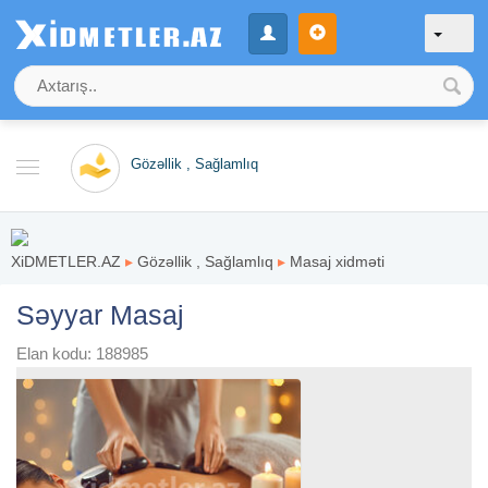
Gözəllik , Sağlamlıq
XiDMETLER.AZ
▸
Gözəllik , Sağlamlıq
▸
Masaj xidməti
Səyyar Masaj
Elan kodu: 188985