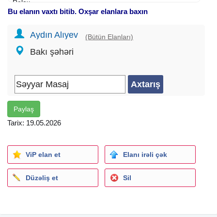
Relax
Bu elanın vaxtı bitib. Oxşar elanlara baxın
Gigiyena ve temizlik yüksek seviyyededir
7/24 elaqe saxlaya bilersiniz.
Aydın Alıyev
(Bütün Elanları)
Bakı şəhəri
Paylaş
Tarix: 19.05.2026
ViP elan et
Elanı irəli çək
Düzəliş et
Sil