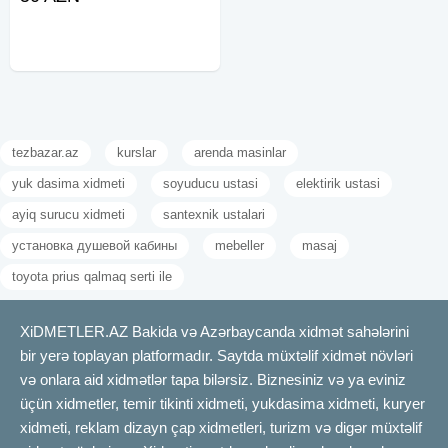
tezbazar.az
kurslar
arenda masinlar
yuk dasima xidmeti
soyuducu ustasi
elektirik ustasi
ayiq surucu xidmeti
santexnik ustalari
установка душевой кабины
mebeller
masaj
toyota prius qalmaq serti ile
XiDMETLER.AZ Bakida və Azərbaycanda xidmət sahələrini
bir yerə toplayan platformadır. Saytda müxtəlif xidmət növləri
və onlara aid xidmətlər tapa bilərsiz. Biznesiniz və ya eviniz
üçün xidmetler, temir tikinti xidmeti, yukdasima xidmeti, kuryer
xidmeti, reklam dizayn çap xidmetleri, turizm və digər müxtəlif