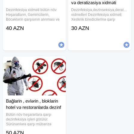
və deratizasiya xidməti
Dezinfeksiya xidməti bütün növ
Dezinfeksiya,dezinseksiya,deratizasiy
Həşaratların, Gəmiricilərin,
xidmetleri Dezinfeksiya xidməti:
Böcəklərin qarşısının alınması və
Xestelik töredicilerinə qarşı
onların məhv edilməsi xidmətini
mübarizə tədbiridir. Dezinseksiya
40 AZN
30 AZN
təklif və təşkil edirik. Dezinfeksiya
xidməti: Qan vasitəsilə yayılan
olaraq: - Bakteriyalara,Mikroblara
infeksiyon xəstəliklərə qarşı
və viruslara qarşı
mübarizə
Bağlarin , evlərin , bloklarin
hotel və restoranlarda dezinf
Bütün növ həşararlara qarşı
dezinfeksiya işleri görülür.
Sürünənlərə qarşı mübarizə
aparilir zəmanətli və keyfiyyətli
50 AZN
xidmət