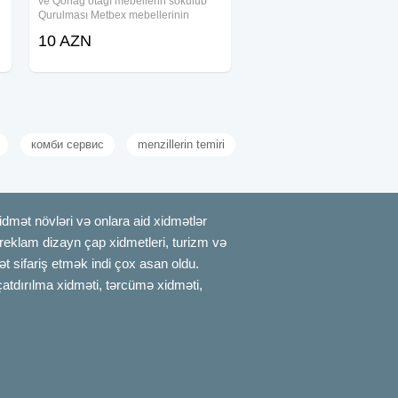
ve Qonağ otağı mebellerin sokulub
Qurulması Metbex mebellerinin
sokulmesi VItrin mebellərin yığılması
10 AZN
Hər növ mebel sifarişi və yığılması
комби сервис
menzillerin temiri
mət növləri və onlara aid xidmətlər
, reklam dizayn çap xidmetleri, turizm və
t sifariş etmək indi çox asan oldu.
çatdırılma xidməti, tərcümə xidməti,