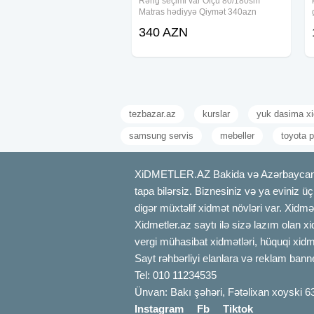
Rəng seçimi var Ölçü 80/180sm
Matras hədiyyə Qiymət 340azn
Şəhərdaxili çatdırılma pulsuzdur
340 AZN
tezbazar.az
kurslar
yuk dasima xi
samsung servis
mebeller
toyota p
XiDMETLER.AZ Bakida və Azərbaycanda xi
tapa bilərsiz. Biznesiniz və ya eviniz ü
digər müxtəlif xidmət növləri var. Xidmə
Xidmetler.az saytı ilə sizə lazım olan x
vergi mühasibat xidmətləri, hüquqi xidmə
Sayt rəhbərliyi elanlara və reklam bann
Tel: 010 11234535
Ünvan: Bakı şəhəri, Fətəlixan xoyski 6
Instagram
Fb
Tiktok