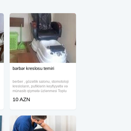
bərbər kreslosu temiri
berber , gözəllik salonu, stomotoloji
kresloların, pufiklərin keyfiyyətlə və
münasib qiymətə üzlənməsi Toplu
sifarişlər götürülür.
10 AZN