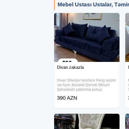
Mebel Ustası Ustalar, Təmir 
Divan zakazla
Divan Sifarişlə hazırlanır Rəng seçimi
var Açılır, Bazalidi Qiyməti 390azn
Şəhərdaxili çatdırılma pulsuz
390 AZN