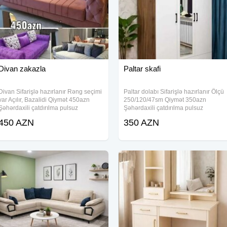
Divan zakazla
Paltar skafi
Divan Sifarişlə hazırlanır Rəng seçimi
Paltar dolabı Sifarişlə hazırlanır Ölçü
var Açılır, Bazalidi Qiymət 450azn
250/120/47sm Qiymət 350azn
Şəhərdaxili çatdırılma pulsuz
Şəhərdaxili çatdırılma pulsuz
450 AZN
350 AZN