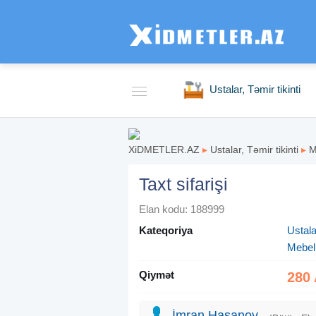
Ustalar, Təmir tikinti
XiDMETLER.AZ
▸
Ustalar, Təmir tikinti
▸
M
Taxt sifarişi
Elan kodu: 188999
Kateqoriya
Ustalar
Mebel
Qiymət
280
İmran Hasanov