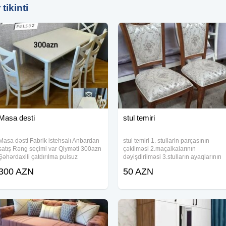
tikinti
Masa desti
stul temiri
Masa dəsti Fabrik istehsalı Anbardan
stul temiri 1. stullarin parçasının
satış Rəng seçimi var Qiyməti 300azn
çəkilməsi 2.maçalkalarının
Şəhərdaxili çatdırılma pulsuz
dəyişdirilməsi 3.stulların ayaqlarının
bərkidilməsi
300 AZN
50 AZN