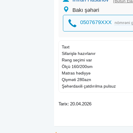
(Bütün Ela
Bakı şəhəri
0507679XXX
nömrəni g
Taxt
Sifarişlə hazırlanır
Rəng seçimi var
Ölçü 160/200sm
Matras hədiyyə
Qiyməti 280azn
Şəhərdaxili çatdırılma pulsuz
Tarix: 20.04.2026