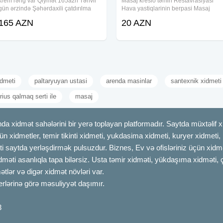
krem rəng var Qiymət 165azn Təhvil
Masaj kreslo təmiri Restavrasiyasi
gün ərzində Şəhərdaxili çatdırılma
Hava yastiqlarinin berpasi Masaj
pulsuz
kreslolarının sökülməsi. - Yeni
165 AZN
20 AZN
ünvanda quraşdırılması.
dmeti
paltaryuyan ustasi
arenda masinlar
santexnik xidmeti
rius qalmaq serti ile
masaj
dmət sahələrini bir yerə toplayan platformadır. Saytda müxtəlif xid
çün xidmetler, temir tikinti xidmeti, yukdasima xidmeti, kuryer xidmeti
ti saytda yerləşdirmək pulsuzdur. Biznes, Ev və ofisləriniz üçün xidmə
idməti asanlıqla tapa bilərsiz. Usta təmir xidməti, yükdaşıma xidməti, 
tlər və digər xidmət növləri var.
erlərinə görə məsuliyyət daşımır.
3