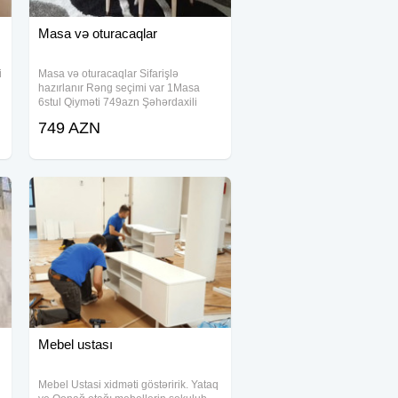
Masa və oturacaqlar
i
Masa və oturacaqlar Sifarişlə
hazırlanır Rəng seçimi var 1Masa
6stul Qiyməti 749azn Şəhərdaxili
çatdırılma pulsuz
749 AZN
Mebel ustası
Mebel Ustasi xidməti göstəririk. Yataq