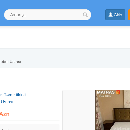
Giriş
ebel Ustası
, Təmir tikinti
 Ustası
 Azn