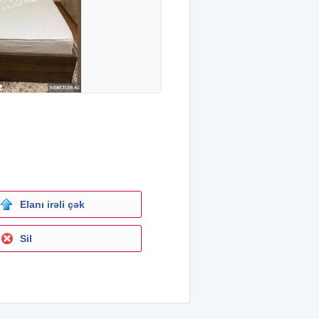
Elanı irəli çək
Sil