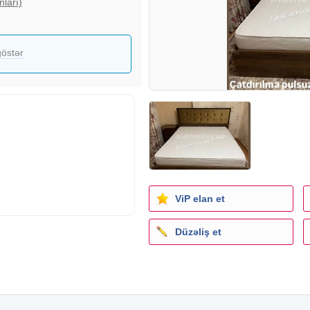
nları)
östər
ViP elan et
Düzəliş et