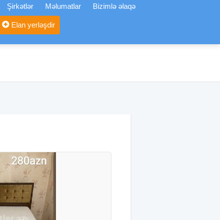
Şirkətlər
Məlumatlar
Bizimlə əlaqə
Elan yerləşdir