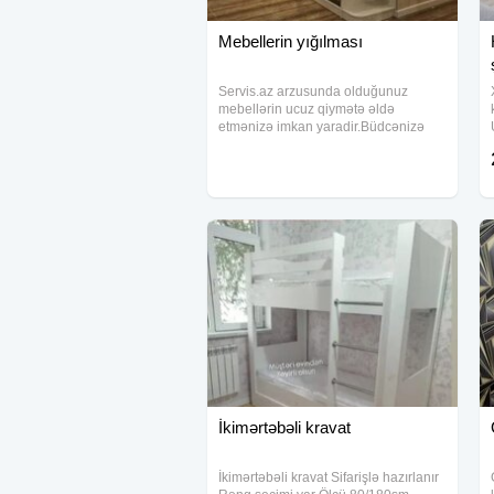
Mebellerin yığılması
Servis.az arzusunda olduğunuz
mebellərin ucuz qiymətə əldə
etmənizə imkan yaradir.Büdcənizə
uyğun olaraq seçim edə bilərsiniz:
Mətbəx MEBELİ YATAQ OTAĞİ
MEBELİ QONAQ OTAĞİ MEBELİ
DƏHLİZ
İkimərtəbəli kravat
İkimərtəbəli kravat Sifarişlə hazırlanır