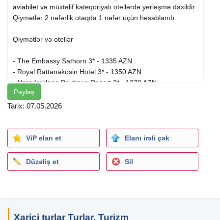
aviabilet
və müxtəlif kateqoriyalı otellərdə yerləşmə daxildir.
Qiymətlər 2 nəfərlik otaqda 1 nəfər üçün hesablanıb.
Qiymətlər və otellər
- The Embassy Sathorn 3* - 1335 AZN
- Royal Rattanakosin Hotel 3* - 1350 AZN
- Nornrimklong Boutique Resort 3* - 1370 AZN
Paylaş
- Grand Tower Inn Sathorn Bangkok 3* - 1390 AZN
- The Pattern Boutique Hotel 3* - 1400 AZN
Tarix: 07.05.2026
- iSanook Bangkok 4* - 1440 AZN
- The Royal River Hotel 4* - 1450 AZN
- Furama Silom Hotel 4* - 1470 AZN
ViP elan et
Elanı irəli çək
- YANH Ratchawat Hotel 4* - 1490 AZN
- Bizotel Premier Hotel & Residence 4* - 1515 AZN
Düzəliş et
Sil
Qiymətə daxildir
- Aviabilet
- Oteldə gecələmə
Xarici turlar Turlar, Turizm