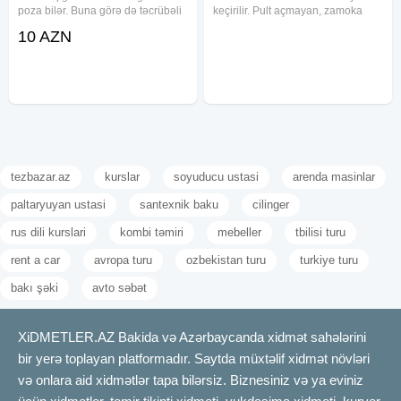
poza bilər. Buna görə də təcrübəli
keçirilir. Pult açmayan, zamoka
və peşəkar soyuducu ustasına
uyğun gəlməyən və başlığı qırılmış
10 AZN
müraciət etmək vacibdir. Təcrübəli
açarlar yenidən işlənərək
ustalarımız istənilən model və
istifadəyə uyğun vəziyyətə gətirilir.
markalı soyuducuların
Müxtəlif növ
tezbazar.az
kurslar
soyuducu ustasi
arenda masinlar
paltaryuyan ustasi
santexnik baku
cilinger
rus dili kurslari
kombi təmiri
mebeller
tbilisi turu
rent a car
avropa turu
ozbekistan turu
turkiye turu
bakı şəki
avto səbət
XiDMETLER.AZ Bakida və Azərbaycanda xidmət sahələrini
bir yerə toplayan platformadır. Saytda müxtəlif xidmət növləri
və onlara aid xidmətlər tapa bilərsiz. Biznesiniz və ya eviniz