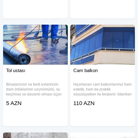
kilidlərin açılması və təmiri
qabyuyan maşınların təmiri -
sahəsində ən yüksək keyfiyyəti
Ehtiyyat hissələrinin
Tol ustası
Cam balkon
Binalarınızın və fərdi evlərinizin
Hazırlanan cam balkonlarımız həm
dam örtüklərinin uzunömürlü, su
estetik, həm də praktik
keçirməz və davamlı olması üçün
xüsusiyyətləri ilə fərqlənir. İstənilən
peşəkar tol ustası xidmətlərimizi
rəng çalarlarında, zövqünüzə
5 AZN
110 AZN
təklif edirik. Təcrübəli ustalarımız
uyğun dizayn və ölçülərdə
şüşərubiroid və digər keyfiyyətli
hazırlanaraq, evinizə və ya
materiallardan
ofisinizə mükəmməl harmoniya
bəxş edir