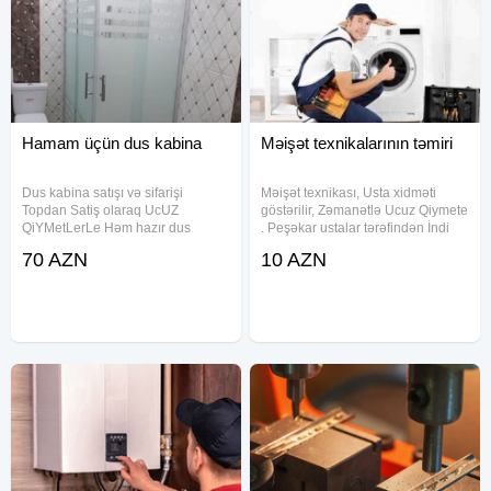
Hamam üçün dus kabina
Məişət texnikalarının təmiri
Dus kabina satışı və sifarişi
Məişət texnikası, Usta xidməti
Topdan Satiş olaraq UcUZ
göstərilir, Zəmanətlə Ucuz Qiymete
QiYMetLerLe Həm hazır dus
. Peşəkar ustalar tərəfindən İndi
kabinlərimiz var, həm də
zəng edin xidmətdən razı qalın.
70 AZN
10 AZN
zövqünüzə uyğun istədiyiniz ölçü
Hər növ Məişət texnikası temiri
və dizaynda sifariş qebul edirik.
göstərilir. Kombi , kondisioner ,
*Catdırılma, quraşdırılma
qabyuyan,
hədiyyədir