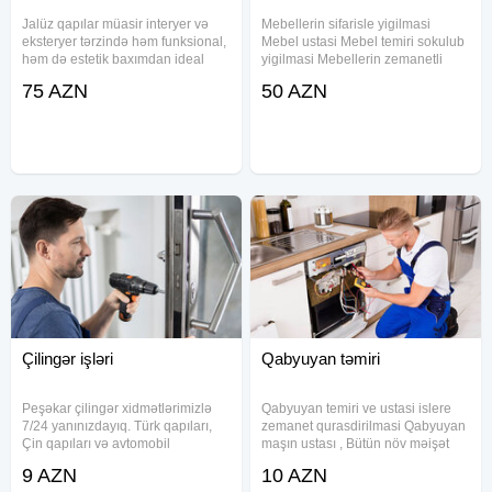
Jalüz qapılar müasir interyer və
Mebellerin sifarisle yigilmasi
eksteryer tərzində həm funksional,
Mebel ustasi Mebel temiri sokulub
həm də estetik baxımdan ideal
yigilmasi Mebellerin zemanetli
həllərdən biridir. Avtomatik və
pesekar ustalar tərəfindən serfeli
75 AZN
50 AZN
mexaniki modelləri ilə fərqli
qiymete temiri ve sifarisle yigilmasi
obyektlər üçün uyğun seçimlər
Carpayi sifarisi Dolab ref siyirtme
təqdim edən bu sistemlər,
Çilingər işləri
Qabyuyan təmiri
Peşəkar çilingər xidmətlərimizlə
Qabyuyan temiri ve ustasi islere
7/24 yanınızdayıq. Türk qapıları,
zemanet qurasdirilmasi Qabyuyan
Çin qapıları və avtomobil
maşın ustası , Bütün növ məişət
qapılarının aparatla açılması, seyf
texnikalarının təmiri - Görülən
9 AZN
10 AZN
ustası xidmətləri, zamok və
işlərə zəmanət verilir. - Her nov