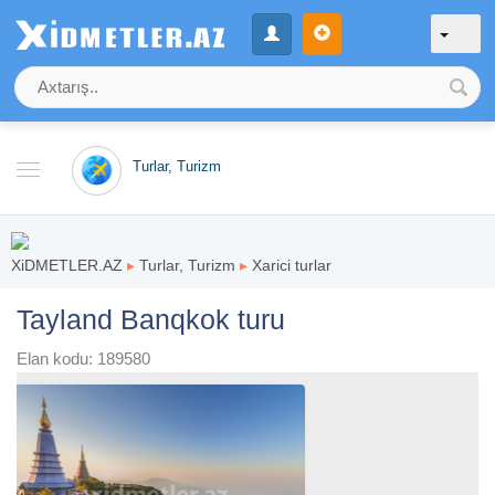
Turlar, Turizm
XiDMETLER.AZ
▸
Turlar, Turizm
▸
Xarici turlar
Tayland Banqkok turu
Elan kodu: 189580