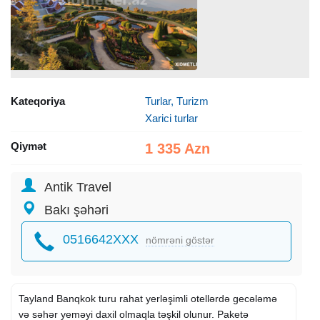
Kateqoriya
Turlar, Turizm
Xarici turlar
Qiymət
1 335 Azn
Antik Travel
Bakı şəhəri
0516642XXX
nömrəni göstər
Tayland Banqkok turu rahat yerləşimli otellərdə gecələmə
və səhər yeməyi daxil olmaqla təşkil olunur. Paketə