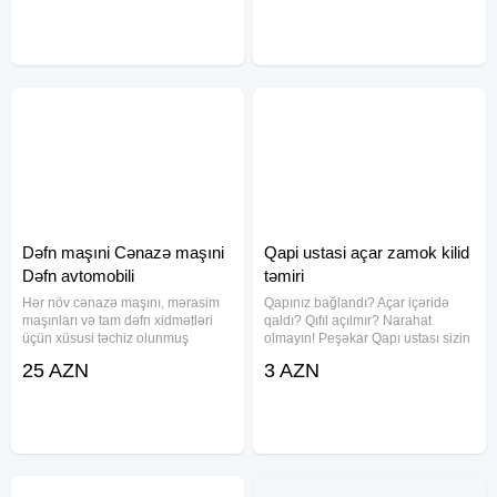
2000-ə yaxın şəxsi imtahana
15 azn 12V30A Adaptor-22.50azn
hazırladıq, onlar uğurla imtahanı
12V40A Adaptor-26.10azn
Dəfn maşıni Cənazə maşıni
Qapi ustasi açar zamok kilid
Dəfn avtomobili
təmiri
Hər növ cənazə maşını, mərasim
Qapınız bağlandı? Açar içəridə
maşınları və tam dəfn xidmətləri
qaldı? Qıfıl açılmır? Narahat
üçün xüsusi təchiz olunmuş
olmayın! Peşəkar Qapı ustası sizin
Mercedes Viano və Mercedes Vito
yanınızdadır! Bizim xidmətlər:
25 AZN
3 AZN
nəqliyyat vasitələri ilə
Təcili və təhlükəsiz qapı açılması
xidmətinizdəyik. Cənazələrin
Hər növ qıfıl və zamokların təmiri,
daşınması, dəfn işlərinin təşkili,
dəyişdirilməsi Yeni
molla