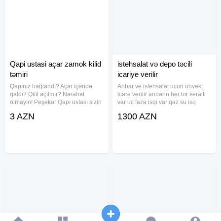
Qapi ustasi açar zamok kilid
istehsalat və depo təcili
təmiri
icariye verilir
Qapınız bağlandı? Açar içəridə
Anbar ve istehsalat ucun obyekt
qaldı? Qıfıl açılmır? Narahat
icare verilir anbarin her bir seraiti
olmayın! Peşəkar Qapı ustası sizin
var uc faza isqi var qaz su isq
yanınızdadır! Bizim xidmətlər:
daimidir santar qovsaqi kamera
3 AZN
1300 AZN
Təcili və təhlükəsiz qapı açılması
sistemleri var cox elvesli bir
Hər növ qıfıl və zamokların təmiri,
mekanda yerlesir boyuk yuk
dəyişdirilməsi Yeni
masinlarinin gelis ve gedisi