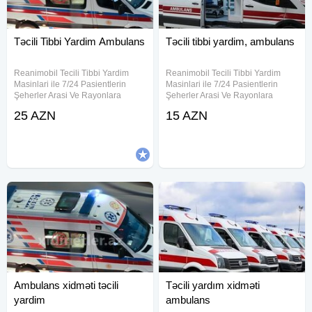
Təcili Tibbi Yardim Ambulans
Təcili tibbi yardim, ambulans
Reanimobil Tecili Tibbi Yardim
Reanimobil Tecili Tibbi Yardim
Masinlari ile 7/24 Pasientlerin
Masinlari ile 7/24 Pasientlerin
Şeherler Arasi Ve Rayonlara
Şeherler Arasi Ve Rayonlara
Transfera Edilmesi Tecili tibbi
Transfera Edilmesi Tecili tibbi
25 AZN
15 AZN
yardim ambulans tecili yardim
yardim ambulans tecili yardim
ckopa tecili yardim ambulas tecili
ckopa tecili yardim ambulas tecili
tibbi
tibbi
Ambulans xidməti təcili
Təcili yardım xidməti
yardim
ambulans