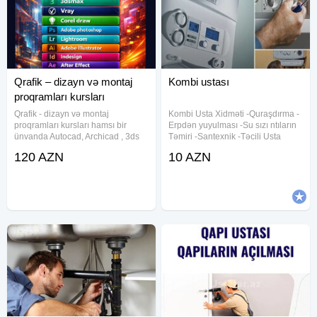
Qrafik – dizayn və montaj
Kombi ustası
proqramları kursları
Qrafik - dizayn və montaj
Kombi Usta Xidməti -Quraşdırma -
proqramları kursları hamsı bir
Erpdən yuyulması -Su sızı ntıların
ünvanda Autocad, Archicad , 3ds
Təmiri -Santexnik -Təcili Usta
max , Vray , Corel draw, Adobe
kombi servisi xidmeti, konbi temiri ,
120 AZN
10 AZN
photoshop, proqramlarının tədrisi
her gun kombilerin temiri xidmeti
Adobe İllustrator, İndesign , After
gosterilir Kombi ustasi , kombi
Effect kursu, Adobe Premiere
ustası , kombi