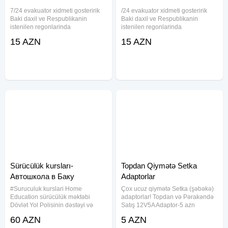
7/24 evakuator xidmeti gosteririk
/24 evakuator xidmeti gosteririk
Baki daxil ve Respublikanin
Baki daxil ve Respublikanin
istenilen regonlarinda
istenilen regonlarinda
mawinlarimiz movcutdur . Her nov
mawinlarimiz movcutdur . Her nov
15 AZN
15 AZN
masinlarin ve texnikalarin
masinlarin ve texnikalarin
dawinmasini mumkundur .
dawinmasini mumkundur .
Qiymetler munasibdir. Rayonlarda
Qiymetler munasibdir. Rayonlarda
evakuator ,
evakuator ,
Sürücülük kursları-
Topdan Qiymətə Setka
Автошкола в Баку
Adaptorlar
#Suruculuk kurslari Home
Çox ucuz qiymətə Setka (şəbəkə)
Education sürücülük məktəbi
adaptorlar! Topdan və Pərakəndə
Dövlət Yol Polisinin dəstəyi və
Satış 12V5A Adaptor-5 azn
yardımı ilə sürücülük kursları təşkil
12V10A Adaptor-10 azn 12V12A
60 AZN
5 AZN
edir. Kursumuzda son 20 ildə
Adaptor-12 azn 12V20A Adaptor-