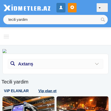
Axtarış
Tecili yardim
ViP ELANLAR
Vip elan et