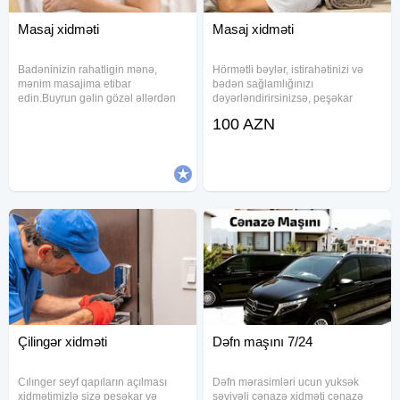
Masaj xidməti
Masaj xidməti
Badəninizin rahatligin mənə,
Hörmətli bəylər, istirahətinizi və
mənim masajima etibar
bədən sağlamlığınızı
edin.Buyrun gəlin gözəl əllərdən
dəyərləndirirsinizsə, peşəkar
gözəl masajdan yararlanın.Sizə
səyyar masaj xidməti ilə tanış olun.
100 AZN
baximli, gözəl, tərbiyəli xanim
Artıq masaj salonuna getməyə
olarag öz masajimi təklif edrem,
ehtiyac yoxdur. Təcrübəli masaj
Keyfiyətli masaj, Strese qarşi
ustalarımız evinizdə, ofisinizdə və
ümümi
Çilingər xidməti
Dəfn maşını 7/24
Cılınger seyf qapıların açılması
Dəfn mərasimləri ucun yuksək
xidmətimizlə sizə peşəkar və
səviyəli cənazə xidməti cənazə