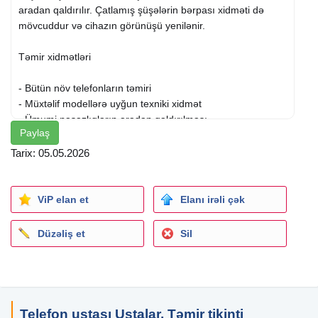
aradan qaldırılır. Çatlamış şüşələrin bərpası xidməti də
mövcuddur və cihazın görünüşü yenilənir.
Təmir xidmətləri
- Bütün növ telefonların təmiri
- Müxtəlif modellərə uyğun texniki xidmət
- Ümumi nasazlıqların aradan qaldırılması
Paylaş
Ekran və şüşə bərpası
Tarix: 05.05.2026
- Çat şüşələrin bərpası
- Ekran səthinin yenilənməsi
ViP elan et
Elanı irəli çək
- Vizual görünüşün yaxşılaşdırılması
Düzəliş et
Sil
Xidmətin xüsusiyyətləri
- Müxtəlif marka və modellərlə işləmə
- Dəqiq və səliqəli təmir yanaşması
- Müştəri ehtiyacına uyğun xidmət
Telefon ustası Ustalar, Təmir tikinti