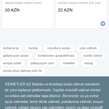
etibarlı dəstək təqdim edirik.
xidmeti cenaze xidmeti (24) saat
Evinizdə və ya iş yerinizdə olan
xidmetmasın defn maşını dəfn
10 AZN
22 AZN
seyflərin, kilidlərin və zamokların
masını cenaze xidmeti cənaze
açılması, təmiri və yenilənməsi
dasıma, cenaze dasınma, cenaze
işlərini ən yüksək
dasınması, qara masın, merasım
tezbazar.az
kurslar
soyuducu ustasi
usta xidmeti
paltaryuyan ustasi
kondisioner qurasdirilmasi
kombi islemir
avropa turlari
paltaryuyan usta
mebeller
masaj
toyota prius qalmaq serti ile
XiDMETLER.AZ Bakida və Azərbaycanda xidmət sahələrini
bir yerə toplayan platformadır. Saytda müxtəlif xidmət növləri
və onlara aid xidmətlər tapa bilərsiz. Biznesiniz və ya eviniz
üçün xidmetler, temir tikinti xidmeti, yukdasima xidmeti, kuryer
xidmeti, reklam dizayn çap xidmetleri, turizm və digər müxtəlif