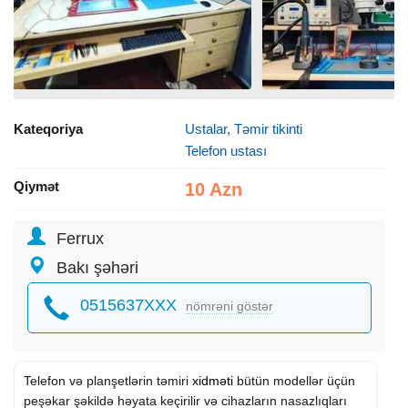
Kateqoriya
Ustalar, Təmir tikinti
Telefon ustası
Qiymət
10 Azn
Ferrux
Bakı şəhəri
0515637XXX
nömrəni göstər
Telefon və planşetlərin təmiri
xidməti
bütün modellər üçün
peşəkar şəkildə həyata keçirilir və cihazların nasazlıqları