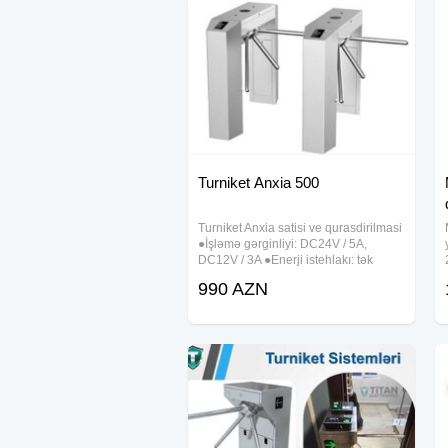
Turniket Anxia 500
Turniket Anxia satisi ve qurasdirilmasi
●İşləmə gərginliyi: DC24V / 5A,
DC12V / 3A ●Enerji istehlakı: tək
kanal≤150W ●Giriş portu: 2 ədəd
990 AZN
standart Wiegang26-34 ●Çıxış portu:
2 ədəd elektron rele ●Rabitə
interfeysi: TCP