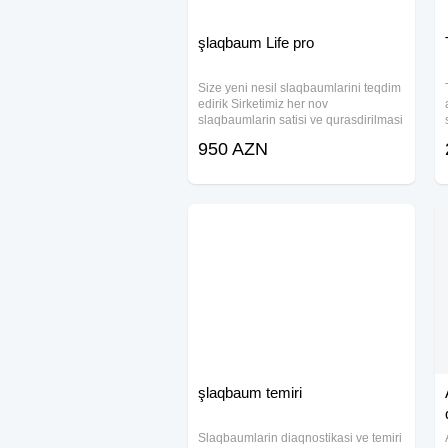
şlaqbaum Life pro
Size yeni nesil slaqbaumlarini teqdim
edirik Sirketimiz her nov
slaqbaumlarin satisi ve qurasdirilmasi
ile mesgludur Sirketimizde ●chin-
950 AZN
1050azn ●Italiya-1880azn
●Belarusiya-1650
şlaqbaum temiri
Slaqbaumlarin diaqnostikasi ve temiri