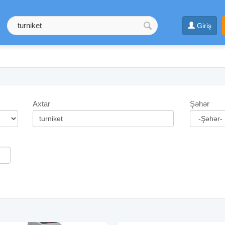
Giriş
Axtar
Şəhər