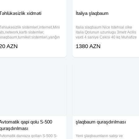
Təhlükəsizlik xidməti
İtaliya şlaqbaum
Təhlukəsizlik sistemləri,internet,Mini
Italia slaqbaum Nice Istehsal olke
ats,network,kartlı sistemlər,
italia Qolunun uzunlugu 3metr Acilis
soaqbaum,turniket sistemləri,yanğın
vaxti 4 saniye Cekisi 40 kq Muhafize
sistemləri və s. sistemlərin təmiri
sinfi IP44 Photosel hediyye Gece
20 AZN
1380 AZN
işlərini bizim peşəkar ustalarımıza
isiqlandirmasi 2eded pult 1il resmi
həvalə edə bilərsiniz.
zemanet BirKart kecerlidir Acar sozler
Avtomatik qapi qolu S-500
şlaqbaum quraşdırılması
quraşdırılması
Avtomatik darvaza qolları S-500 S-
Yeni şlaqbaumların satışı ve