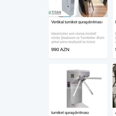
Vertikal turniket quraşdırılması
İstəyinizdən asılı olaraq müxtəlif
növdə Şlaqbaum və Turniketlər. Bizim
şirkət yalnız keyfiyyəti ilə özünü
doğruldmuş istehsalçılarla işləyir.
990 AZN
Turniketlərin quraşdırılması prosesi
peşəkar ustalarımız tərəfindən
turniket quraşdırılması