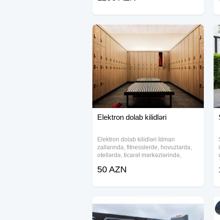
tənzimləyir. Müxtəlif interfeyslərlə
uyğunluğu
Elektron dolab kilidləri
Elektron dolab kilidləri İdman
zallarında, fitnesslerde, hovuzlarda,
otellərdə, ticarət mərkəzlərində,
mağazalarda istifadə edilən dolab
50 AZN
kilidləri təklif edirik. İstəyə uyğun
olaraq kod, kilid qolbaq və ya kart