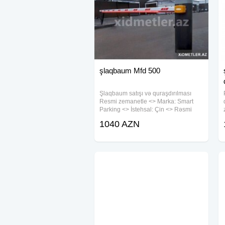
şlaqbaum Mfd 500
Şlaqbaum satışı və quraşdırılması
Resmi zemanetle <> Marka: Smart
Parking <> İstehsal: Çin <> Rəsmi
zəmanət 1-il <> Qolun uzunluğu 6m
1040 AZN
<> İşləmə gərginliyi:220V 50Hz <>
Qorunma sinfi