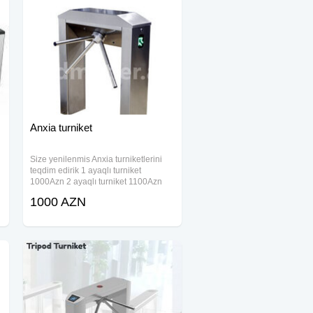
Anxia turniket
Size yenilenmis Anxia turniketlerini
teqdim edirik 1 ayaqlı turniket
1000Azn 2 ayaqlı turniket 1100Azn
Marka:ANXIA Rəsmi zəmanət:1il Bu
1000 AZN
turniket sistemi giriş çıxışa nəzarət
r
üçün ideal seçimlərdən biridir
Turniket