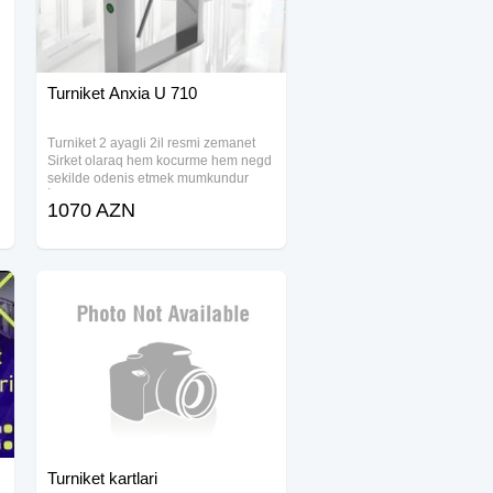
Turniket Anxia U 710
Turniket 2 ayagli 2il resmi zemanet
Sirket olaraq hem kocurme hem negd
sekilde odenis etmek mumkundur
İşləmə gərginliyi: DC24V / 5A, DC12V
1070 AZN
/ 3A Enerji istehlakı: tək kanal≤150W
Giriş nəzarətçisi: Giriş portu: 2 ədəd
Turniket kartlari