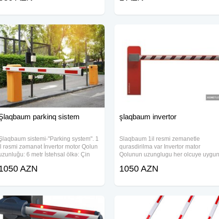
turniket sistemidir. Müxtəlif daxili
ucun zenq edin whatsapp
Şlaqbaum parkinq sistem
şlaqbaum invertor
Şlaqbaum sistemi-"Parking system". 1
Slaqbaum 1il resmi zemanetle
il rəsmi zəmanət İnvertor motor Qolun
qurasdirilma var Invertor mator
uzunluğu: 6 metr İstehsal ölkə: Çin
Qolunun uzunglugu her olcuye uygu
İşləmə gərginliyi: 220V 50Hz
olaraq Daha etrafli melumat ucun
1050 AZN
1050 AZN
Qorunma sinfi: IP56 Eni 32sm,
zeng edin whatsapp aktivdir acar
hündürlüyü 91, 5sm
sozler:slaqbaum, slaqbaun, parkinq
sistem, parking