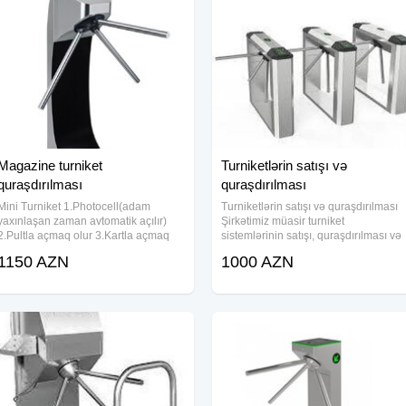
Magazine turniket
Turniketlərin satışı və
quraşdırılması
quraşdırılması
Mini Turniket 1.Photocell(adam
Turniketlərin satışı və quraşdırılması
yaxınlaşan zaman avtomatik açılır)
Şirkətimiz müasir turniket
2.Pultla açmaq olur 3.Kartla açmaq
sistemlərinin satışı, quraşdırılması və
olur Məhsulların çatdırılma və
texniki xidməti ilə məşğuldur. Ofislər,
1150 AZN
1000 AZN
quraşdırılması həyata keçirilir. Ödənişi
məktəblər, biznes mərkəzləri,
nağd, kartla, BirKart və ya köçürmə
istehsalat sahələri və ictimai obyektlə
yolu ilə