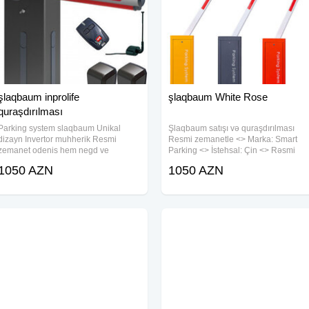
şlaqbaum inprolife
şlaqbaum White Rose
quraşdırılması
Parking system slaqbaum Unikal
Şlaqbaum satışı və quraşdırılması
dizayn Invertor muhherik Resmi
Resmi zemanetle <> Marka: Smart
zemanet odenis hem negd ve
Parking <> İstehsal: Çin <> Rəsmi
kocurme yolu ile Xarakteristika: {}
zəmanət 1-il <> Qolun uzunluğu 6m
1050 AZN
1050 AZN
Cekisi 35 kq {}Acilis vaxti 4saniyye
<> İşləmə gərginliyi:220V 50Hz <>
{}Qolunun uzunlugu 6metre kimi
Qorunma sinfi
{}Muhafize sinfi