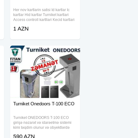
Her nov kartlarin satisi Id kartlar Ic
kartlar Hid kartlar Turniket kartlari
Access controll kartllari Kecid kartlari
Slaqbaum kartlari Acar sozler:kart,
1 AZN
kartlar, id kart, id kartlar, id kart satisi,
id kartlar satisi,
Turniket Onedoors T-100 ECO
Turniket ONEDOORS T-100 ECO
girişə nəzarət və idarəetmə sistemi
kimi təqdim olunur və obyektlərdə
insanların keçidini avtomatik
590 AZN
tənzimləyir. Müasir interfeyslər və