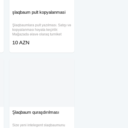
şlaqbaum pult kopyalanmasi
Şlaqbaumlara pult yazılması. Satışı və
kopyalanması həyata keçirilir.
Mağazada əlavə olaraq turniket
kartları, maqnit brelok da satışda var.
10 AZN
Daha ətraflı məlumat üçün zəng edə
:
və ya WhatsApp vasitəsi ilə məlumat
əldə
Şlaqbaum quraşdırılması
Size yeni intelegent slaqbaumunu