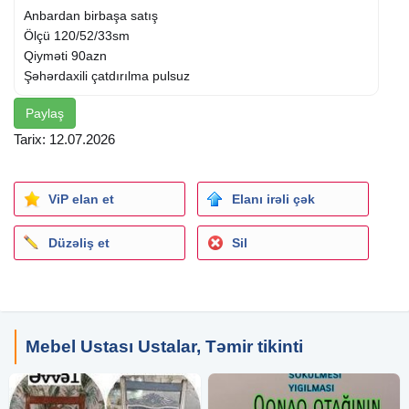
Anbardan birbaşa satış
Ölçü 120/52/33sm
Qiyməti 90azn
Şəhərdaxili çatdırılma pulsuz
Paylaş
Tarix: 12.07.2026
ViP elan et
Elanı irəli çək
Düzəliş et
Sil
Mebel Ustası Ustalar, Təmir tikinti