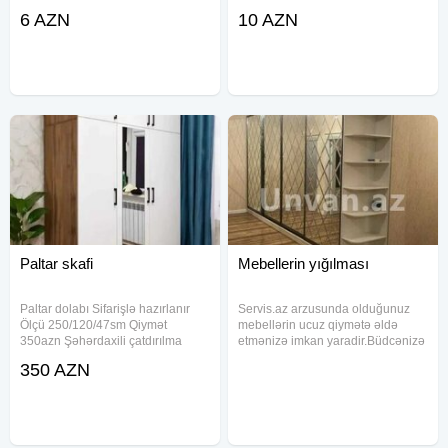
otaqa yerdəyişmə
mebellerinin sokulmesi VItrin
6 AZN
10 AZN
#mebeltemiri#mebelusdasi#mebelustasi
mebellərin yığılması Hər növ
mebel sifarişi və yığılması
Paltar skafi
Mebellerin yığılması
Paltar dolabı Sifarişlə hazırlanır
Servis.az arzusunda olduğunuz
Ölçü 250/120/47sm Qiymət
mebellərin ucuz qiymətə əldə
350azn Şəhərdaxili çatdırılma
etmənizə imkan yaradir.Büdcənizə
pulsuz
uyğun olaraq seçim edə bilərsiniz:
350 AZN
Mətbəx MEBELİ YATAQ OTAĞİ
MEBELİ QONAQ OTAĞİ MEBELİ
DƏHLİZ