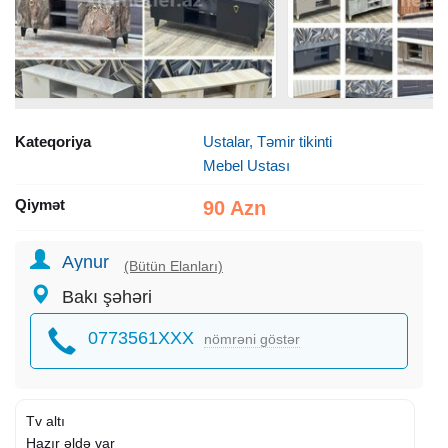
Kateqoriya
Ustalar, Təmir tikinti
Mebel Ustası
Qiymət
90 Azn
Aynur
(Bütün Elanları)
Bakı şəhəri
0773561XXX
nömrəni göstər
Tv altı
Hazır əldə var