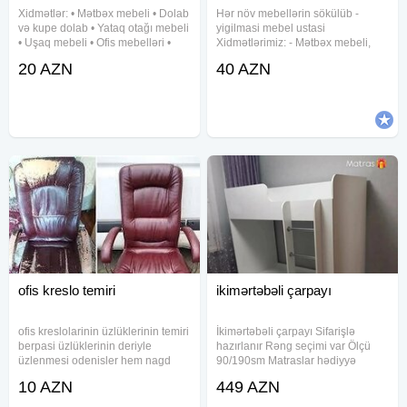
qur
Xidmətlər: • Mətbəx mebeli • Dolab
Hər növ mebellərin sökülüb -
və kupe dolab • Yataq otağı mebeli
yigilmasi mebel ustasi
• Uşaq mebeli • Ofis mebelləri •
Xidmətlərimiz: - Mətbəx mebeli,
Masa və stullar • Rəf və
divan kreslo, ofis, kafe mebellərin
20 AZN
40 AZN
komodların yığılması
təmiri - qapıların öz yerlərinə
quraşdırılması, - pol parketin
vurulması yonulması və
ofis kreslo temiri
ikimərtəbəli çarpayı
ofis kreslolarinin üzlüklerinin temiri
İkimərtəbəli çarpayı Sifarişlə
berpasi üzlüklerinin deriyle
hazırlanır Rəng seçimi var Ölçü
üzlenmesi odenisler hem nagd
90/190sm Matraslar hədiyyə
hem hesaba kocurme yolu ile
Qiyməti 449azn Şəhərdaxili
10 AZN
449 AZN
mumkundur.
çatdırılma pulsuz