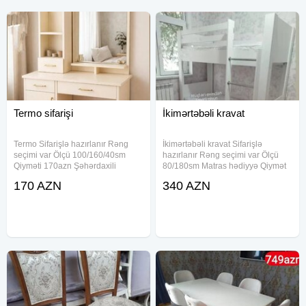
Termo sifarişi
İkimərtəbəli kravat
Termo Sifarişlə hazırlanır Rəng
İkimərtəbəli kravat Sifarişlə
seçimi var Ölçü 100/160/40sm
hazırlanır Rəng seçimi var Ölçü
Qiyməti 170azn Şəhərdaxili
80/180sm Matras hədiyyə Qiymət
çatdırılma pulsuz
340azn Şəhərdaxili çatdırılma
170 AZN
340 AZN
pulsuzdur