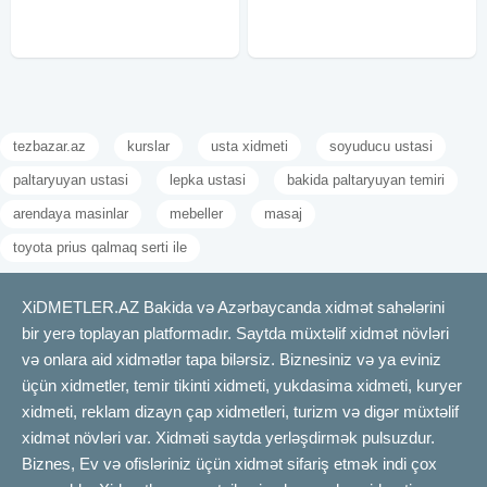
tezbazar.az
kurslar
usta xidmeti
soyuducu ustasi
paltaryuyan ustasi
lepka ustasi
bakida paltaryuyan temiri
arendaya masinlar
mebeller
masaj
toyota prius qalmaq serti ile
XiDMETLER.AZ Bakida və Azərbaycanda xidmət sahələrini
bir yerə toplayan platformadır. Saytda müxtəlif xidmət növləri
və onlara aid xidmətlər tapa bilərsiz. Biznesiniz və ya eviniz
üçün xidmetler, temir tikinti xidmeti, yukdasima xidmeti, kuryer
xidmeti, reklam dizayn çap xidmetleri, turizm və digər müxtəlif
xidmət növləri var. Xidməti saytda yerləşdirmək pulsuzdur.
Biznes, Ev və ofisləriniz üçün xidmət sifariş etmək indi çox