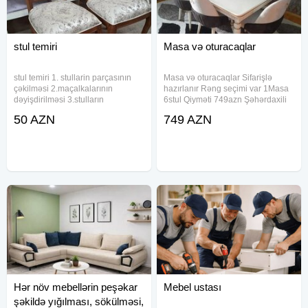
stul temiri
Masa və oturacaqlar
stul temiri 1. stullarin parçasının
Masa və oturacaqlar Sifarişlə
çəkilməsi 2.maçalkalarının
hazırlanır Rəng seçimi var 1Masa
dəyişdirilməsi 3.stulların
6stul Qiyməti 749azn Şəhərdaxili
ayaqlarının bərkidilməsi
çatdırılma pulsuz
50 AZN
749 AZN
Hər növ mebellərin peşəkar
Mebel ustası
şəkildə yığılması, sökülməsi,