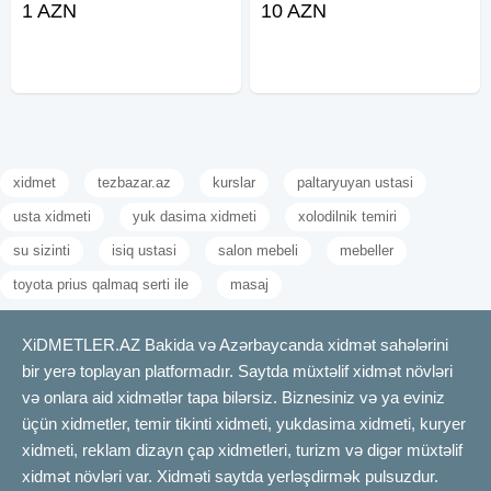
1 AZN
10 AZN
görə dəyişir . İşlər lazer və urvin
Kilid və zamokların təmiri,
tərəzi düzlüyündə və keyfiyyətli
yenilənməsi işlərini ən yüksək
görülür . Qapı
keyfiyyətlə və operativ
xidmet
tezbazar.az
kurslar
paltaryuyan ustasi
usta xidmeti
yuk dasima xidmeti
xolodilnik temiri
su sizinti
isiq ustasi
salon mebeli
mebeller
toyota prius qalmaq serti ile
masaj
XiDMETLER.AZ Bakida və Azərbaycanda xidmət sahələrini
bir yerə toplayan platformadır. Saytda müxtəlif xidmət növləri
və onlara aid xidmətlər tapa bilərsiz. Biznesiniz və ya eviniz
üçün xidmetler, temir tikinti xidmeti, yukdasima xidmeti, kuryer
xidmeti, reklam dizayn çap xidmetleri, turizm və digər müxtəlif
xidmət növləri var. Xidməti saytda yerləşdirmək pulsuzdur.