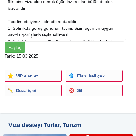
ölkəsinə viza əldə etmək üçün lazım olan bütün dəstək
bizdəndir.
Təqdim etdiyimiz xidmətlərə daxildir:
1. Səfirlikdə görüş gününün təyini: Sizin üçün ən uyğun
vaxtda görüşlərin təyin edilməsi.
2. Anket formasının düzgün yazılması: Səfirlik tələblərinə
Paylaş
uyğun olaraq dəqiq və səhvsiz sənədlərin hazırlanması.
3. Bilet bronu: Səfəriniz üçün aviauçuş biletlərinin bron
Tarix: 15.03.2025
edilməsində dəstək.
4. Otel bronu: Rahat və sərfəli otellərin bron edilməsinin
təşkilatı.
ViP elan et
Elanı irəli çək
5. Avtobus və qatar bronu: Yerüstü nəqliyyat bronlarının
planlaşdırılması.
Düzəliş et
Sil
Xüsusi olaraq Şengen ölkələri üçün
viza dəstəyi
cəmi 70
AZN təşkil edir! Bununla yanaşı, Amerika, İngiltərə, Tayland
və digər ölkələr üçün də tam xidmətlərimiz mövcuddur.
Viza dəstəyi Turlar, Turizm