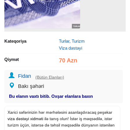
Kateqoriya
Turlar, Turizm
Viza dəstəyi
Qiymət
70 Azn
Fidan
(Bütün Elanları)
Bakı şəhəri
Bu elanın vaxtı bitib. Oxşar elanlara baxın
Xarici səfərinizin hər mərhələsini asanlaşdıracaq peşəkar
viza dəstəyi
xidməti
ilə tanış olun! İstər iş məqsədilə, istər
turizm üçün, istərsə də təhsil məqsədilə dünyanın istənilən