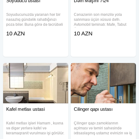
Soyuducu ustası
Dəfn Maşını 7\24
Soyuducunuzda yaranan hər bir
Cənazənin son mənzilə yola
nasazlıq gündəlik rahatlığınızı
salınması üçün xüsusi dəfn.
poza bilər. Buna görə də təcrübəli
Avtomobil təminatı: Mafe, Tabut
və peşəkar soyuducu ustasına
Ölkədən kənara aparmaq üçün
10 AZN
10 AZN
müraciət etmək vacibdir. Təcrübəli
xüsusi sink tabutların təşkili.
ustalarımız istənilən model və
Məzar üstü gül çələnglərinin
markalı soyuducuların
hazırlanması. Məclisin idərə
olunması
Kafel metlax ustasi
Cilinger qapı ustası
Kafel metlax işləri Hamam , kuxna
Çilinger qapı zamoklarının
və digər yerlərə kafel və
açılması və təmiri sahəsində
keramaqranit vurulması işi görülür.
ixtisaslaşmış ustamız evinizin və iş
Qiymətlər kafelin növünə və yerinə
yerinizin təhlükəsizliyini təmin edir.