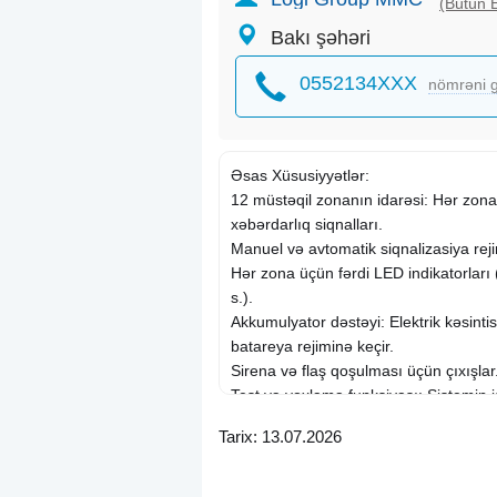
(Bütün E
Bakı şəhəri
0552134XXX
nömrəni g
Əsas Xüsusiyyətlər:
12 müstəqil zonanın idarəsi: Hər zona
xəbərdarlıq siqnalları.
Manuel və avtomatik siqnalizasiya reji
Hər zona üçün fərdi LED indikatorları
s.).
Akkumulyator dəstəyi: Elektrik kəsinti
batareya rejiminə keçir.
Sirena və flaş qoşulması üçün çıxışlar
Test və yoxlama funksiyası: Sistemin i
sadə test rejimi.
Tarix: 13.07.2026
Yanğın siqnalı zamanı avtomatik sönd
göndərmə (əgər dəstəklənirsə).
Avropa və beynəlxalq standartlara uy