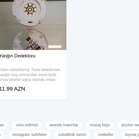
Yanğın Dedektoru
Erkən xəbərdarlıq: Tüstü detektorları,
yanğın baş verməzdən əvvəl tüstü
hissəciklərini aşkar edərək, erkən
xəbərdarlıq siqnalı verir. Bu,
11.99 AZN
insanların təxliyə edilməsini və
yanğının böyüməsinin qarşısını alır.
Sürətli
asi
usta xidmeti
arenda masinlar
masaj birja
ariston tə
в
instagram sehifeler
xolodilnik temiri
mebeller
toyota p