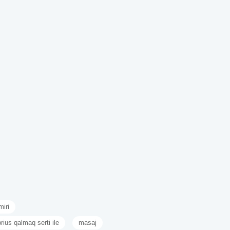
miri
rius qalmaq serti ile
masaj