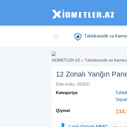
Təhlükəsizlik və Kame
XiDMETLER.AZ
▸
Təhlükəsizlik və Kamer
12 Zonalı Yanğın Pan
Elan kodu: 183637
Kateqoriya
Təhlü
Siqnal
Qiymət
134.
Logi Group MMC