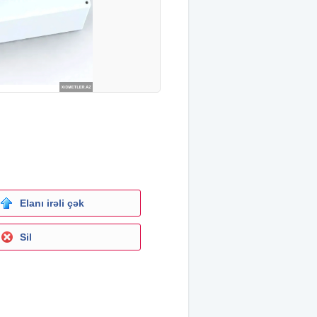
Elanı irəli çək
Sil