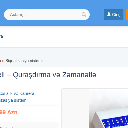
Giriş
ra
a
▸
Siqnalizasiya sistemi
eli – Quraşdırma və Zəmanətlə
kəsizlik və Kamera
izasiya sistemi
99 Azn