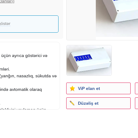
lanları)
östər
 üçün ayrıca göstərici və
mləri.
 (yanğın, nasazlıq, sükutda və
ViP elan et
sində avtomatik olaraq
.
Düzəliş et
şləkliyini yoxlamaq üçün
ürmə sisteminə siqnal
ğun dizayn (EN 54 və s.