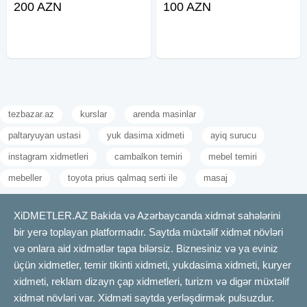
200 AZN
100 AZN
ve ya dizel, surucu sirkete aiddir
#Viano #aeroportdan #qonaqlarin
bu qiymete pula daxildi.Qiymet
qarsilanmasi #transferi rayonlara
mesafeden asili olaraq
#sifaris seherdaxili #gezinti benzin
ve ya
tezbazar.az
kurslar
arenda masinlar
paltaryuyan ustasi
yuk dasima xidmeti
ayiq surucu
instagram xidmetleri
cambalkon temiri
mebel temiri
mebeller
toyota prius qalmaq serti ile
masaj
XiDMETLER.AZ Bakida və Azərbaycanda xidmət sahələrini
bir yerə toplayan platformadır. Saytda müxtəlif xidmət növləri
və onlara aid xidmətlər tapa bilərsiz. Biznesiniz və ya eviniz
üçün xidmetler, temir tikinti xidmeti, yukdasima xidmeti, kuryer
xidmeti, reklam dizayn çap xidmetleri, turizm və digər müxtəlif
xidmət növləri var. Xidməti saytda yerləşdirmək pulsuzdur.