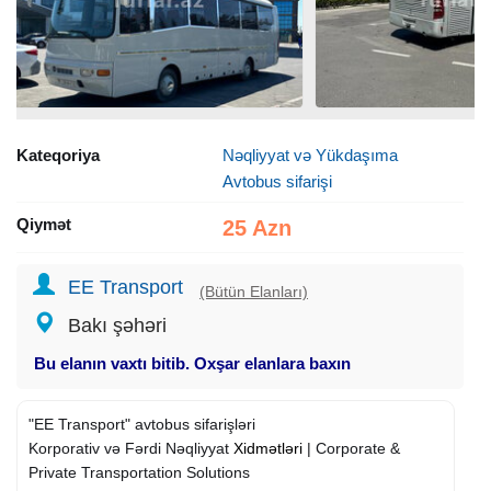
Kateqoriya
Nəqliyyat və Yükdaşıma
Avtobus sifarişi
Qiymət
25 Azn
EE Transport
(Bütün Elanları)
Bakı şəhəri
Bu elanın vaxtı bitib. Oxşar elanlara baxın
"EE Transport" avtobus sifarişləri
Korporativ və Fərdi Nəqliyyat
Xidmətləri
| Corporate &
Private Transportation Solutions