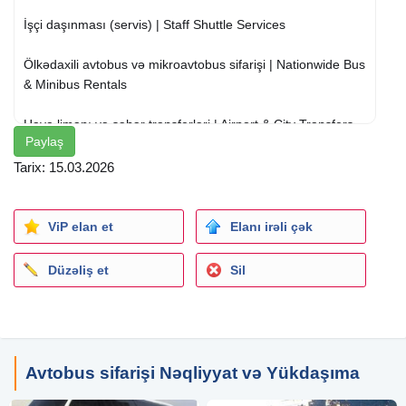
İşçi daşınması (servis) | Staff Shuttle Services
Ölkədaxili avtobus və mikroavtobus sifarişi | Nationwide Bus
& Minibus Rentals
Hava limanı və şəhər transferləri | Airport & City Transfers
Paylaş
Nəqliyyatlarımız: | Our vehicles:
Tarix: 15.03.2026
Lux Neoplan - 50 yer/seat
Travego Mercedes - 50 yer/seat
ViP elan et
Elanı irəli çək
Setra - 58 yer/seat
Mercedes 403 - 50 yer
Düzəliş et
Sil
İsuzu nova lux - 36 yer
İsuzu nova ultra - 28 yer
Sprinter - 20 yer
Vianolar - 6 yer
Vitolar -7 yer
Avtobus sifarişi Nəqliyyat və Yükdaşıma
Sedan ekanom və businesses