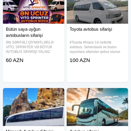
Bütün saya uyğun
Toyota avtobus sifarişi
avtobusların sifarişi
ƏN SƏRFƏLİ QİYMƏTLƏRLƏ
#Toyota #hiace 14 neferlik
VİTO, SPRİNTER VƏ BÖYÜK
avtobus. Seherdaxili ve butun
AVTOBUS SİFARİŞİ YALNIZ
rayonlara sifarisler qebul olunur.
BİZDƏ! Şəhərdaxili və rayonlara
Aeroport transfer xidmetleri ve tur
60 AZN
100 AZN
bütün növ sərnişin daşımalarını
teskili. #Mercedes #S class
yüksək səviyyədə həyata keçiririk.
#Transfer #Iveco, #Isuzi, #Sprinter,
6, 7, 8, nəfərlik Vito , Sprinterlər12,
#Mikroavtobus #Travego,
14, 16,