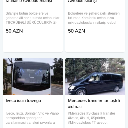
Münasib Avtobus Sifarişi
Avtobus sifarişi
Sifarişlə bütün bölgələrə və
Bölgələrə və şəhərdaxili istənilən
şəhərdaxili hər tutumda avtobuslar
tutumda Komfortlu avtobus və
TƏCRÜBƏLİ SÜRÜCÜLƏRİMİZ-
mikroavtobusların sifarişi qəbul
tərəfindən tam təhlükəsiz və rahat
olunur. PEŞAKAR
50 AZN
50 AZN
şəkildə xidmətinizdədir.
SÜRÜCÜLƏRİMİZ-tam təhlükəsiz
Avtobusların hamısında
şəraitdə xidmətinizdədir.
kondisioner mövcutdur və çox
Avtobusların kondisionerləri və yol
rahatdı.
boyu rahar
Iveco isuzi travego
Mercedes transfer tur təşkili
xidməti
Iveco, Isuzi, Sprinter, Vito ve Viano
#Mercedes #S class #Transfer
aeroportdan qonaqlarin
#Iveco, #Isuzi, #Sprinter,
qarsilanmasi transferi rayonlara
#Mikroavtobus #Travego,
sifaris seherdaxili gezinti benzin
#Avtobus, #Neoplan, #Vito ve