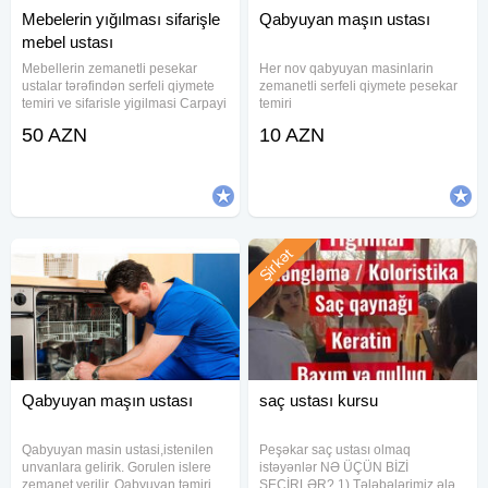
Mebelerin yığılması sifarişle
Qabyuyan maşın ustası
mebel ustası
Mebellerin zemanetli pesekar
Her nov qabyuyan masinlarin
ustalar tərəfindən serfeli qiymete
zemanetli serfeli qiymete pesekar
temiri ve sifarisle yigilmasi Carpayi
temiri
sifarisi Dolab ref siyirtme sifarisi
50 AZN
10 AZN
Munasib qiymete edirik Zemanet
veririk Keyfiyete 100%z emanet
Şirkət
Qabyuyan maşın ustası
saç ustası kursu
Qabyuyan masin ustasi,istenilen
Peşəkar saç ustası olmaq
unvanlara gelirik. Gorulen islere
istəyənlər NƏ ÜÇÜN BİZİ
zemanet verilir. Qabyuyan təmiri
SEÇİRLƏR? 1) Tələbələrimiz ələ