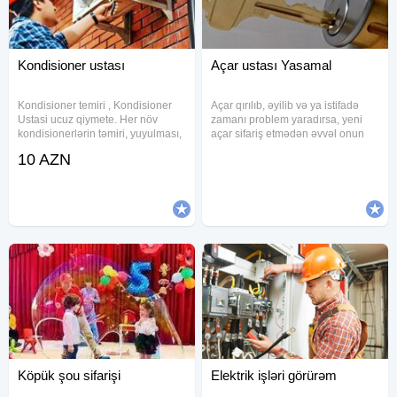
Kondisioner ustası
Açar ustası Yasamal
Kondisioner temiri , Kondisioner
Açar qırılıb, əyilib və ya istifadə
Ustasi ucuz qiymete. Her növ
zamanı problem yaradırsa, yeni
kondisionerlərin təmiri, yuyulması,
açar sifariş etmədən əvvəl onun
təmizlənməsi. Kondisioner temiri
bərpası yoxlanılır. Təmir mümkün
10 AZN
ustasi Kondisoner temiri ustasi
olmadıqda eyni açarın yenisi
Kandisaner temiri ustasi
hazırlanır. Görülən işlər - Sınmış
Kondisaner ustasi
açarın bərpası həyata
Köpük şou sifarişi
Elektrik işləri görürəm