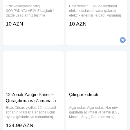
Əziz valideyinlər artıq
Usta xidmeti - Bakıda təcrübəli
KOMPANİYALARIMIZ başladı !
elektrik ustası ünvana gələrək
Sizdə usaqlariniz bizimlə
elektrik enerjisi ilə bağlı yaranmış
sevindirin . Şən klounlar Kağız şou
problemlərin, güvənlik açıqlarının
10 AZN
10 AZN
Köpük şou Alov şou Panda şou
aradan qaldırılması, elektrik
Şar şou Miki və Mini Mous Hulk
xətlərinin çəkilməsi, rozetka
Spider man Super man Bet man
(elektrik çıxışı),
Donald duck Bugs
12 Zonalı Yanğın Paneli –
Çilingər xidməti
Quraşdırma və Zəmanətlə
Əsas Xüsusiyyətlər: 12 müstəqil
Açar ustası Açar ustasi Hər növ
zonanın idarəsi: Hər zona üçün
qapıların açılması və təmiri (Ev ,
ayrıca göstərici və xəbərdarlıq
Maşın , Seyf , Domofon və s.)
siqnalları. Manuel və avtomatik
Bütün növ zamokların və açarların
134.99 AZN
siqnalizasiya rejimləri. Hər zona
təmiri Maşın pultlarının