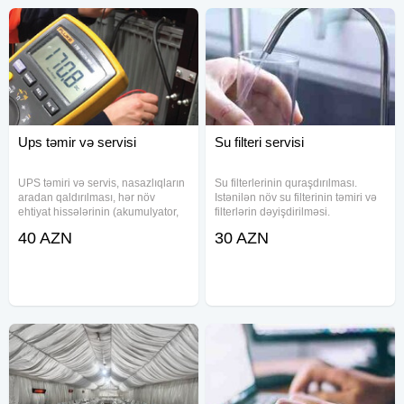
Ups təmir və servisi
Su filteri servisi
UPS təmiri və servis, nasazlıqların
Su filterlerinin quraşdırılması.
aradan qaldırılması, hər növ
Istənilən növ su filterinin təmiri və
ehtiyat hissələrinin (akumulyator,
filterlərin dəyişdirilməsi.
elektron kartlar, platalar, tranzistor
Avadanlıqda olan nasazlıqların
40 AZN
30 AZN
və s.) dəyişilməsi. UPS lərə xidmət
aradan qaldırılması. Membran
(servis dəstək): müayinə, təmir,
deyisfirilmesi Filterlerin
müntəzəm
deyisfirilmesi Su filteri