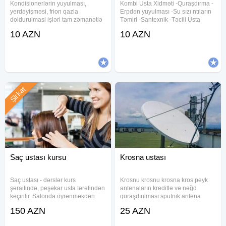
Kondisionerlərin yuyulması,
Kombi Usta Xidməti -Quraşdırma -
yerdəyişməsi, frion qazla
Erpdən yuyulması -Su sızı ntıların
doldurulmasi işləri tam zəmanətlə
Təmiri -Santexnik -Təcili Usta
yerinə yetirilir. LG, Simens, Midea,
kombi servisi xidmeti, konbi temiri ,
10 AZN
10 AZN
Elit, Panasonik, Beko, unionaer,
her gun kombilerin temiri xidmeti
Samsung, Electrolux, Supermax,
gosterilir Kombi ustasi , kombi
Mitsubishi Vestel, Gold,
ustası , kombi
Şirkət
Saç ustası kursu
Krosna ustası
Saç ustası - dərslər kurs
Krosnu krosnu krosna kros peyk
şəraitində, peşəkar usta tərəfindən
antenaların kreditlə və nəğd
keçirilir. Salonda öyrənməkdən
quraşdırılması sputnik antena
fərqli olaraq, bizdə usta sırf tələbə
quraşdırılması Türkiyə isdehsalı
150 AZN
25 AZN
ilə məşğul olur. "Qıraqdan
məhsul istifadə olunur Full Hd
baxmaqla öyrən"- prinsipi ilə
Youtube dəstəkli tunerlə ən