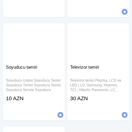
üçün fərdi LED indikatorları
hazırlanması və təmiri Açarların
(yanğın, nasazlıq,
dublikat olunması Əşyalarınıza
Soyuducu təmiri
Televizor təmiri
Soyuducu Ustasi Soyuducu Temiri
Televizor temiri Plazma, LCD və
Soyuducu Təmiri Soyuducu Servis
LED ( LG, Samsung, Hisence,
Soyuducu Servisi Soyuducu
TCL, Hitachi, Panasonic, LC,
Xidməti Soyuducu Ustasi Yasamal
Daewoo və.s) televizorlarının
10 AZN
30 AZN
Soyuducu Usdasi suyuducu Ustasi
zəmanətlə evdə və ya
xaladenik ustasi xolodinik Ustasi
servisimizdə təmiri mümkündür.
Soyuducu Ustasi Bakida
Televizor ustasi lazimdirsa bize
Soyuducu
muraciet edin.