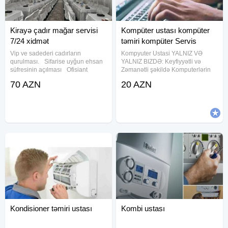
Kirayə çadır mağar servisi
Kompüter ustası kompüter
7/24 xidmət
təmiri kompüter Servis
Vip ve sadederi cadırların
Kompyuter Ustasi YALNIZ VƏ
qurulması. Sifarise uyğun ehsan
YALNIZ BIZDƏ: Keyfiyyətli və
süfresinin açılması Ofisiant
Zəmanətli şəkildə Komputerlərin
Çayçı Qabyuyan Pover Qab-
format olunması, Notebook-larin
70 AZN
20 AZN
qaşıq Stol stul Samavar Defn
formatı, Sistemin yenidən tam
masını Kiraye cadır, çadır,
şəkildə yoxlanılması, İstənilən
palatka, cadırlar, defn masini,
proqramların yazılması, (ən
cenaze
Kondisioner təmiri ustası
Kombi ustası