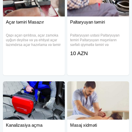
Açar təmiri Masazır
Paltaryuyan təmiri
Qapı açarı qırılıbsa, açar zamoka
Paltaryuyan ustasi Paltaryuyan
uyğun deyilsə və ya ehtiyat açar
temiri Paltaryuyan maşınların
lazımdırsa açar hazırlama və təmir
sərfəli qiymətlə təmiri və
xidməti göstərilir. Mənzil, ofis və
quraşdırılması. Görülən işlərə
10 AZN
obyekt qapıları üçün müxtəlif
yazılı ZƏMANƏT verilir. Original
formalı açarlar hazırlanır. Açarın
ehtiyyat hissələri istifadə edilir.
ölçüsü dəqiq
Whatsapp aktivdir
Kanalizasiya açma
Masaj xidməti