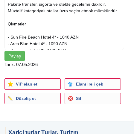
Paketə transfer, sığorta və oteldə gecələmə daxildir.
Müxtəlif kateqoriyalı otellər üzrə seçim etmək mümkündür.
Qiymətlər
- Sun Fire Beach Hotel 4* - 1040 AZN
- Ares Blue Hotel 4* - 1090 AZN
- Begonya Hotel 3* - 1100 AZN
Paylaş
- Kleopatra Ada Hotel 4* - 1120 AZN
- Campus Hill Hotel 5* - 1400 AZN
Tarix: 07.05.2026
- Luna Vista Belek 5* - 1610 AZN
- Holiday Garden Resort 5* - 1720 AZN
- The Marilis Hill Resort Hotel 5* - 1800 AZN
ViP elan et
Elanı irəli çək
- Armas Gul Beach 5* - 1890 AZN
- Trans Atlantik Hotel & Spa 5* - 1930 AZN
Düzəliş et
Sil
- Aydinbey Queens Palace & Spa 5* - 2000 AZN
- L Oceanica Beach Resort Hotel 5* - 2000 AZN
- Queens Park Goynuk 5* - 2050 AZN
- Crystal Waterworld Aqua Collection 5* - 2110 AZN
- Le Jardin Resort 5* - 2130 AZN
Xarici turlar Turlar, Turizm