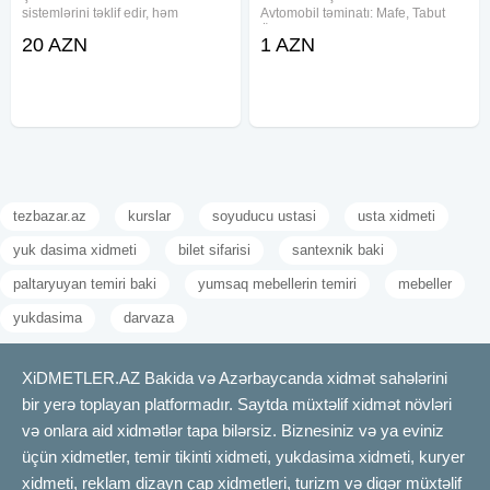
sistemlərini təklif edir, həm
Avtomobil təminatı: Mafe, Tabut
qatlanan, həm sürgülü sistem.
Ölkədən kənara aparmaq üçün
20 AZN
1 AZN
Şüşələr 10 mm təhlükəsiz temperli
xüsusi sink tabutların təşkili.
Həm təqqat, həm paket sistem
Məzar üstü gül çələnglərinin
Ölçüləndirmə və qiymətləndirmə
hazırlanması. Məclisin idərə
olunması
tezbazar.az
kurslar
soyuducu ustasi
usta xidmeti
yuk dasima xidmeti
bilet sifarisi
santexnik baki
paltaryuyan temiri baki
yumsaq mebellerin temiri
mebeller
yukdasima
darvaza
XiDMETLER.AZ Bakida və Azərbaycanda xidmət sahələrini
bir yerə toplayan platformadır. Saytda müxtəlif xidmət növləri
və onlara aid xidmətlər tapa bilərsiz. Biznesiniz və ya eviniz
üçün xidmetler, temir tikinti xidmeti, yukdasima xidmeti, kuryer
xidmeti, reklam dizayn çap xidmetleri, turizm və digər müxtəlif