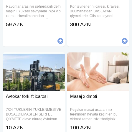
Rayonlar arası və şəhərdaxili dəfn
Konteynerlerin icaresi, kirayesi.
maşını .Yüksək səviyyədə 7/24 vip
300manatdan BASLAYAN
xidmət.Havalimanından
qiymetlerle. Ofis konteyneri,
cənazələrin daşınılması .Ölkə
yataqaxana konteynerleri, anbar
59 AZN
300 AZN
xaricinə cənazə üçün sink tabut.
konteyneri, muhafize kosku, wc
Kirayə vip/sadə çadır 7/24 Defn
konteynerleri, hamam
maşını Kirayə vip/sadə çadır 7/24
konteynerleri ve s. tipli
konteynerlerin icaresi
Avtokar forklift icarəsi
Masaj xidməti
7/24 YUKLERIN YUKLENMESI VE
Peşəkar masaj ustalarımız
BOSALDILMASI EN SERFELI
tərəfindən həyata keçirilən bu
QIYMETE elave olaraq Avtokran
xidmət zamanı siz istədiyiniz
ve Yukdasima xidmetlerimizde
ünvanda və ya istirahət etdiyiniz
10 AZN
100 AZN
movcuddur etrafli melumat ucun
məkanda tam rahat atmosferdə