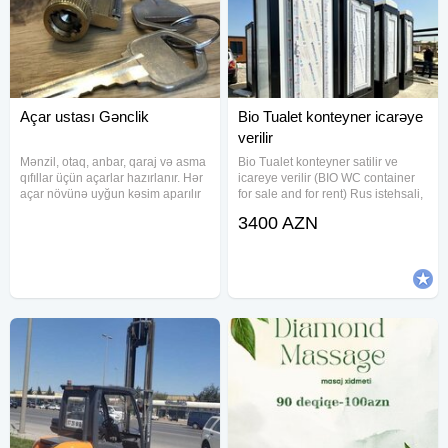
Açar ustası Gənclik
Bio Tualet konteyner icarəye
verilir
Mənzil, otaq, anbar, qaraj və asma
Bio Tualet konteyner satilir ve
qıfıllar üçün açarlar hazırlanır. Hər
icareye verilir (BIO WC container
açar növünə uyğun kəsim aparılır
for sale and for rent) Rus istehsali,
və istifadə zamanı rahat işləməsi
en keyfiyyetli, yangina davamli ve
3400 AZN
yoxlanılır. Lazım olduqda eyni
Termo izolyasiyali sandwich
anda həm yeni açar, həm də
panelden yigilmish bir kabinali
ehtiyat surətlər
Mobil konteyner Bio