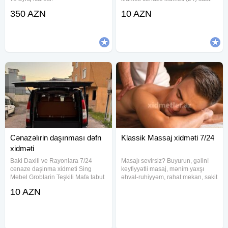
xidmetmasın defn maşını dəfn
350 AZN
10 AZN
masını cenaze xidmeti cənaze
dasıma, cenaze dasınma, cenaze
dasınması, qara masın, merasım
Cənazəlırin daşınması dəfn
Klassik Massaj xidməti 7/24
xidməti
Baki Daxili ve Rayonlara 7/24
Masajı sevirsiz? Buyurun, gəlin!
cenaze daşinma xidmeti Sing
keyfiyyətli masaj, mənim yaxşı
Mebel Groblarin Teşkili Mafa tabut
əhval-ruhiyyəm, rahat mekan, sakit
Dəfn mərasimləri ucun yuksək
atmosfer, çay, kofe və əlbəttə ki,
10 AZN
səviyəli cənazə aftomobilerin
istirahət gözləyir. Bədəninizi
teskili seher daxili və uzaq
əllərimə etibar edin. Vaxta və
rayonlara aparmaq xidməti tabut
professional masaja
və