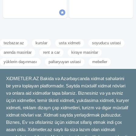
zeng edin Avtokar icarəsi, Avtokar,
masajdan zövq ala bilərsiniz.
Avtokar kirayesi.Avtokar sifarisi
Klassik, relax, sport və İsveç masaj
tezbazar.az
kurslar
usta xidmeti
soyuducu ustasi
arenda masinlar
rent a car
kiraye masinlar
yüklerin daşınması
paltaryuyan ustasi
mebeller
XiDMETLER.AZ Bakida və Azərbaycanda xidmət sahələrini
bir yerə toplayan platformadır. Saytda müxtəlif xidmət növləri
və onlara aid xidmətlər tapa bilərsiz. Biznesiniz və ya eviniz
üçün xidmetler, temir tikinti xidmeti, yukdasima xidmeti, kuryer
xidmeti, reklam dizayn çap xidmetleri, turizm və digər müxtəlif
xidmət növləri var. Xidməti saytda yerləşdirmək pulsuzdur.
Biznes, Ev və ofisləriniz üçün xidmət sifariş etmək indi çox
asan oldu. Xidmetler.az saytı ilə sizə lazım olan xidməti