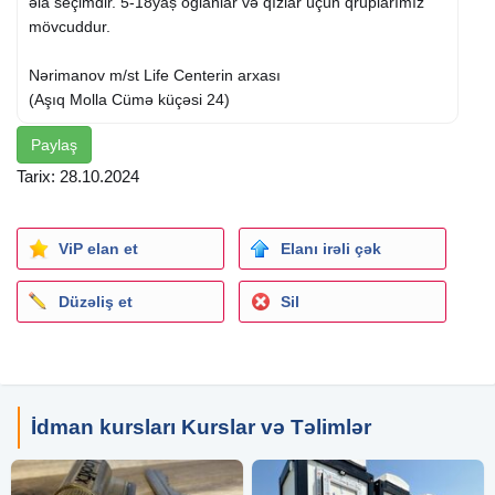
əla seçimdir. 5-18yaș oğlanlar və qızlar üçün qruplarımız
mövcuddur.
Nərimanov m/st Life Centerin arxası
(Aşıq Molla Cümə küçəsi 24)
Paylaş
Tarix: 28.10.2024
ViP elan et
Elanı irəli çək
Düzəliş et
Sil
İdman kursları Kurslar və Təlimlər