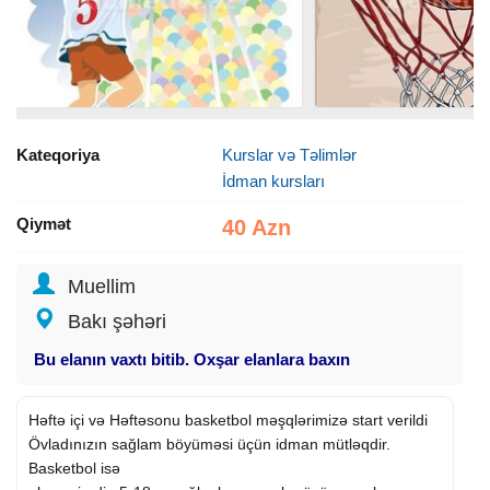
Kateqoriya
Kurslar və Təlimlər
İdman kursları
Qiymət
40 Azn
Muellim
Bakı şəhəri
Bu elanın vaxtı bitib. Oxşar elanlara baxın
Həftə içi və Həftəsonu basketbol məşqlərimizə start verildi
Övladınızın sağlam böyüməsi üçün idman mütləqdir.
Basketbol isə