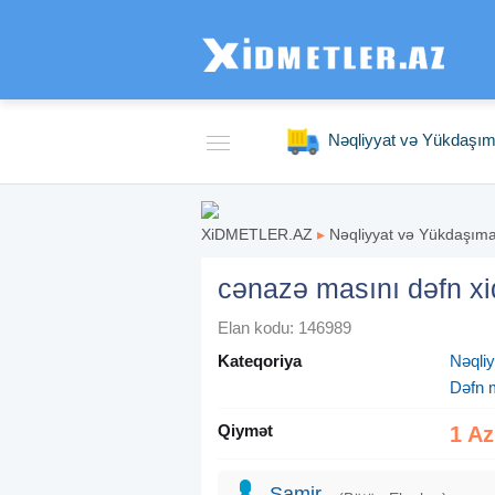
Nəqliyyat və Yükdaşı
XiDMETLER.AZ
▸
Nəqliyyat və Yükdaşım
cənazə masını dəfn xi
Elan kodu: 146989
Kateqoriya
Nəqli
Dəfn 
Qiymət
1 A
Samir