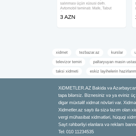
salınması üçün xüsusi dəfn.
Avtomobil təminatı: Mafe, Tabut
Ölkədən kənara aparmaq üçün xüsusi
3 AZN
sink tabutların təşkili. Məzar üstü gül
çələnglərinin hazırlanması. Məclisin
idərə olunması
xidmet
tezbazar.az
kurslar
televizor temiri
paltaryuyan masin ustas
taksi xidmeti
eskiz layihelerin hazirlan
XiDMETLER.AZ Bakida və Azərbaycanda xi
tapa bilərsiz. Biznesiniz və ya eviniz ü
digər müxtəlif xidmət növləri var. Xidmə
Xidmetler.az saytı ilə sizə lazım olan x
vergi mühasibat xidmətləri, hüquqi xidmə
Sayt rəhbərliyi elanlara və reklam bann
Tel: 010 11234535