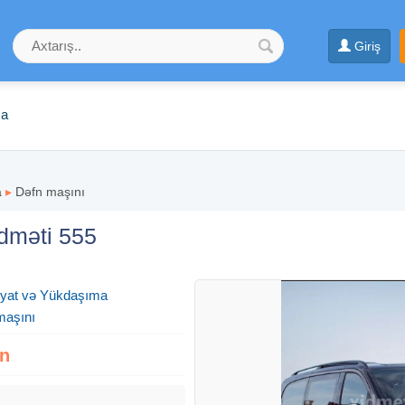
Giriş
ma
a
▸
Dəfn maşını
dməti 555
yyat və Yükdaşıma
maşını
zn