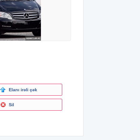
Elanı irəli çək
Sil