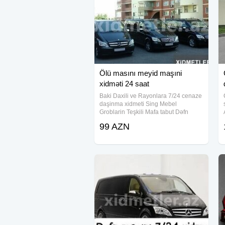
Ölü masını meyid maşıni
xidməti 24 saat
Baki Daxili ve Rayonlara 7/24 cenaze
daşinma xidmeti Sing Mebel
Groblarin Teşkili Mafa tabut Dəfn
mərasimləri ucun yuksək səviyəli
99 AZN
cənazə aftomobilerin teskili seher
daxili və uzaq rayonlara aparmaq
xidməti tabut və