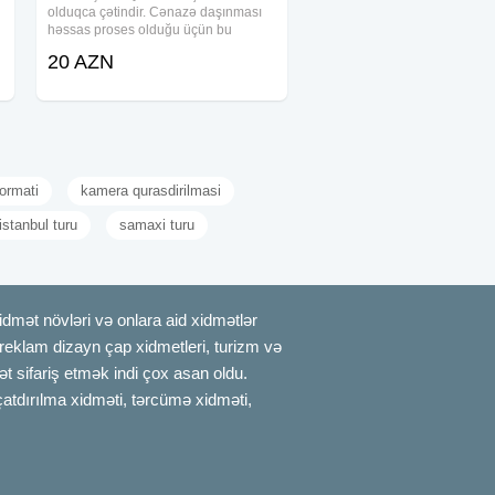
olduqca çətindir. Cənazə daşınması
həssas proses olduğu üçün bu
sahədə xüsusi işçi qrupumuz çalışır.
20 AZN
Cənazə daşınması xidməti ölkə
ərazisində istənilən nöqtəyə daşınma
imkanı verir
ormati
kamera qurasdirilmasi
istanbul turu
samaxi turu
mət növləri və onlara aid xidmətlər
, reklam dizayn çap xidmetleri, turizm və
t sifariş etmək indi çox asan oldu.
çatdırılma xidməti, tərcümə xidməti,