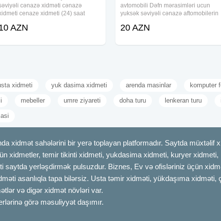
səviyəli cənazə xidməti cənazə
avtomobili Dəfn mərasimləri ucun
xidmeti cenaze xidmeti (24) saat
yuksək səviyəli cənazə aftomobilerin
xidmetmasın defn maşını dəfn masını
teskili seher daxili və uzaq rayonlara
10 AZN
20 AZN
cenaze xidmeti cənaze dasıma,
aparmaq xidməti tabut və mafə
cenaze dasınma, cenaze dasınması,
olkəmizdən kanara aparmaq ucun
qara masın, merasım
sink
usta xidmeti
yuk dasima xidmeti
arenda masinlar
komputer f
i
mebeller
umre ziyareti
doha turu
lenkeran turu
masi
dmət sahələrini bir yerə toplayan platformadır. Saytda müxtəlif xid
çün xidmetler, temir tikinti xidmeti, yukdasima xidmeti, kuryer xidmeti
ti saytda yerləşdirmək pulsuzdur. Biznes, Ev və ofisləriniz üçün xidmə
idməti asanlıqla tapa bilərsiz. Usta təmir xidməti, yükdaşıma xidməti, 
tlər və digər xidmət növləri var.
erlərinə görə məsuliyyət daşımır.