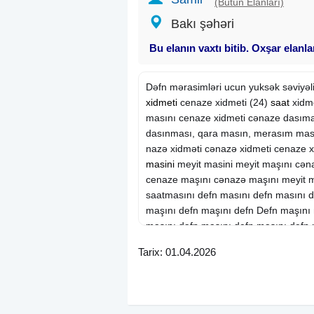
(Bütün Elanları)
Bakı şəhəri
Bu elanın vaxtı bitib. Oxşar elanl
Dəfn mərasimləri ucun yuksək səviyəl
xidmeti
cenaze xidmeti (24)
saat
xidme
masını cenaze xidmeti cənaze dasım
dasınması, qara masın, merasım ması
nazə xidməti cənazə xidmeti cenaze 
masini
meyit masini meyit maşını cən
cenaze maşını cənazə maşını meyit m
saatmasını defn masını defn masını d
maşını defn maşını defn Defn maşını
masını dəfn masını defn masını defn 
masını dəfn maşını defn maşını defn
Tarix: 01.04.2026
masını cenaze xidmeti cənazə xidmət
xidmeti (24) saat xidmetmasın defn m
xidmeti cənazə xidməti cənazə xidmet
Xidmet,cenaze dasınma, cenaze dası