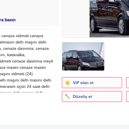
ara baxın
i cənazə xidməti cənazə
tmasın defn maşını dəfn
a, cenaze dasınma, cenaze
nı, katavalka,
xidmeti cenaze dasinma meyit
azə masini cenaze masini
aşını xidmeti (24)
əfn maşını defn masını dəfn
ViP elan et
 merasim üçün 24 saat defn
masını dəfn maşını defn
Düzəliş et
 masın defn maşını dəfn
i cənazə xidmeti cenaze
aşını dəfn masını cenaze
i cenaze xidmeti
nması, qara masın, merasım