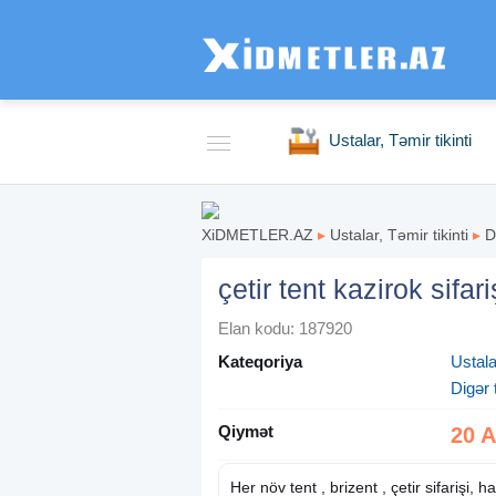
Ustalar, Təmir tikinti
XiDMETLER.AZ
▸
Ustalar, Təmir tikinti
▸
D
çetir tent kazirok sifari
Elan kodu: 187920
Kateqoriya
Ustalar
Digər 
Qiymət
20 
Her növ tent , brizent , çetir sifarişi, 