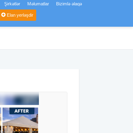
Şirkətlər
Məlumatlar
Bizimlə əlaqə
Elan yerləşdir