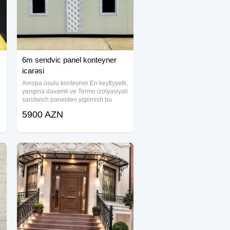
6m sendvic panel konteyner
icarəsi
Avropa üsulu konteyner En keyfiyyetli,
yangina davamli ve Termo izolyasiyali
sandwich panelden yigilmish bu
mehsulumuz, her kesin zovqunu
5900 AZN
oxshayacaqdir. - Uzunluq: 6m - En:
2.4m - Hundurluk: 2.6m - Otaq
bolgusu: 1 otaq