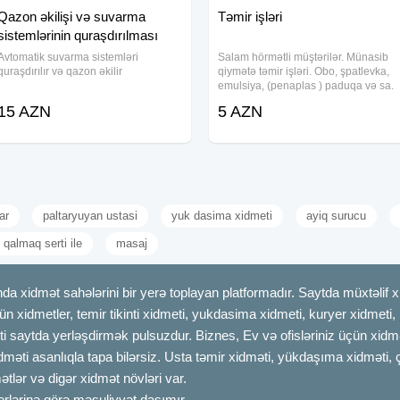
Qazon əkilişi və suvarma
Təmir işləri
sistemlərinin quraşdırılması
Avtomatik suvarma sistemləri
Salam hörmətli müştərilər. Münasib
quraşdırılır və qazon əkilir
qiymətə təmir işləri. Obo, şpatlevka,
emulsiya, (penaplas ) paduqa və sa.
Tez və səliqəli münasib və keyfiyyətli,
15 AZN
5 AZN
wotsapp -lada əlaqə saxlaya
bilərsiniz.
ar
paltaryuyan ustasi
yuk dasima xidmeti
ayiq surucu
 qalmaq serti ile
masaj
dmət sahələrini bir yerə toplayan platformadır. Saytda müxtəlif xid
çün xidmetler, temir tikinti xidmeti, yukdasima xidmeti, kuryer xidmeti
ti saytda yerləşdirmək pulsuzdur. Biznes, Ev və ofisləriniz üçün xidmə
idməti asanlıqla tapa bilərsiz. Usta təmir xidməti, yükdaşıma xidməti, 
tlər və digər xidmət növləri var.
erlərinə görə məsuliyyət daşımır.