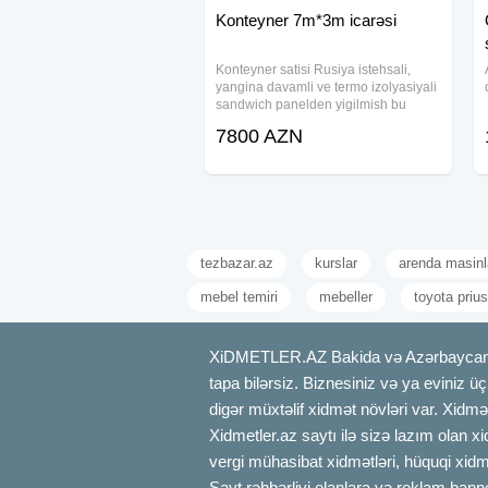
Konteyner 7m*3m icarəsi
Konteyner satisi Rusiya istehsali,
yangina davamli ve termo izolyasiyali
sandwich panelden yigilmish bu
mehsulumuz, her kesin zovqunu
7800 AZN
oxshayacaqdir. - Uzunluq: 7m - En:
3m - Hundurluk: 2.7m - Otaq bolgusu:
1 otaq. -
tezbazar.az
kurslar
arenda masinl
mebel temiri
mebeller
toyota prius
XiDMETLER.AZ Bakida və Azərbaycanda xi
tapa bilərsiz. Biznesiniz və ya eviniz ü
digər müxtəlif xidmət növləri var. Xidmə
Xidmetler.az saytı ilə sizə lazım olan x
vergi mühasibat xidmətləri, hüquqi xidmə
Sayt rəhbərliyi elanlara və reklam bann