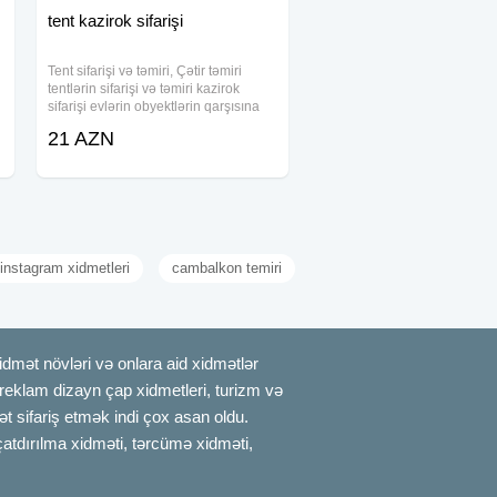
tent kazirok sifarişi
Tent sifarişi və təmiri, Çətir təmiri
tentlərin sifarişi və təmiri kazirok
sifarişi evlərin obyektlərin qarşısına
yuk masinlari, tirlar, pikaplar üçün
21 AZN
tentlerin tikilmesi restaran ve
obyektlerdeki tentlerin temiri
instagram xidmetleri
cambalkon temiri
mət növləri və onlara aid xidmətlər
, reklam dizayn çap xidmetleri, turizm və
t sifariş etmək indi çox asan oldu.
çatdırılma xidməti, tərcümə xidməti,