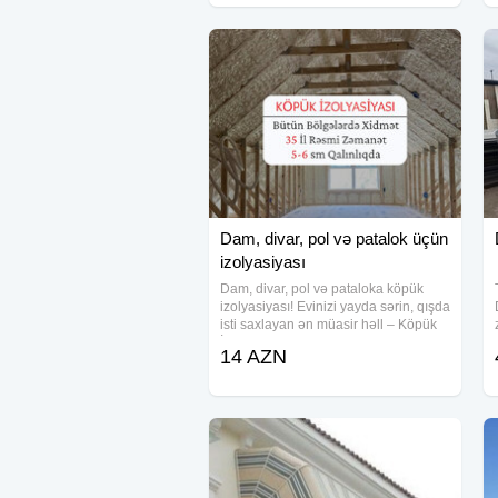
Dam, divar, pol və patalok üçün
izolyasiyası
Dam, divar, pol və pataloka köpük
izolyasiyası! Evinizi yayda sərin, qışda
isti saxlayan ən müasir həll – Köpük
İzolyasiyası Enerji və pulunuza
14 AZN
qənaət Rütubətə və küfə qarşı
qoruma Səs-küyün qarşısını alır 35