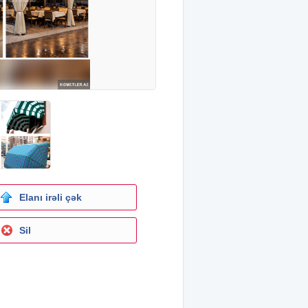
Elanı irəli çək
Sil