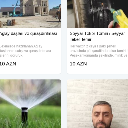
Ağlay daşları və quraşdırılması
Səyyar Təkər Təmiri / Seyyar
Teker Temiri
Seximizdə hazırlanan Ağlay
Hər vaxtınız xeyir ! Bakı şəhəri
daşlarının satışı və quraşdırılması
ərazisində çöl şəraitində təkər təmiri !
işlərini görürük.
Peşəkar komanda şəkilində, minik və
yüngül yük avtomobillərinin (3 tonn)
10 AZN
10 AZN
təkər təmiri işləri ilə məşğuluq ! Yolda
qalmısınızsa təlaşa düşmək