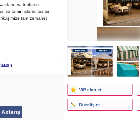
tirlərin və tentlərin
si və təmiri işlərini tez bir
rik.işimizə tam zəmanət
 baxın
ViP elan et
Düzəliş et