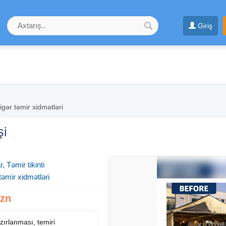
Giriş
igər təmir xidmətləri
şi
, Təmir tikinti
təmir xidmətləri
Azn
hazırlanması, temiri