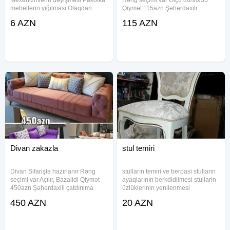
Mexanizmlərin dəyişməsi Pakofka
Rəng seçimi var Ölçü 80/90/35
mebellerin yığılması Otaqdan
Qiymət 115azn Şəhərdaxili
otaqa yerdəyişmə
çatdırılma pulsuz
6 AZN
115 AZN
#mebeltemiri#mebelusdasi#mebelustasi
Divan zakazla
stul temiri
Divan Sifarişlə hazırlanır Rəng
stulların temiri ve berpasi stullarin
seçimi var Açılır, Bazalidi Qiymət
ayaqlarının berkdidilmesi stullarin
450azn Şəhərdaxili çatdırılma
üzlüklerinin yenilenmesi
pulsuz
obyektlerden toplu sifarişler de
450 AZN
20 AZN
götürülür. işimizə tam zəmanət
veririk. mebel ustası klassik,
modern, paxlava ,