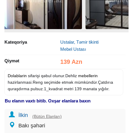
Kateqoriya
Ustalar, Təmir tikinti
Mebel Ustası
Qiymət
139 Azn
Dolablarin
sifarişi qəbul olunur.Dehliz
mebellerin
hazirlanmasi.Reng seçimide etmək mümkündür.Çatdırıa
quraşdırma pulsuz.1_kvadrat metri 139 manata yığılır.
Bu elanın vaxtı bitib. Oxşar elanlara baxın
İlkin
(Bütün Elanları)
Bakı şəhəri