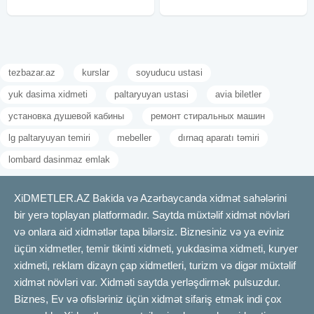
tezbazar.az
kurslar
soyuducu ustasi
yuk dasima xidmeti
paltaryuyan ustasi
avia biletler
установка душевой кабины
ремонт стиральных машин
lg paltaryuyan temiri
mebeller
dırnaq aparatı təmiri
lombard dasinmaz emlak
XiDMETLER.AZ Bakida və Azərbaycanda xidmət sahələrini
bir yerə toplayan platformadır. Saytda müxtəlif xidmət növləri
və onlara aid xidmətlər tapa bilərsiz. Biznesiniz və ya eviniz
üçün xidmetler, temir tikinti xidmeti, yukdasima xidmeti, kuryer
xidmeti, reklam dizayn çap xidmetleri, turizm və digər müxtəlif
xidmət növləri var. Xidməti saytda yerləşdirmək pulsuzdur.
Biznes, Ev və ofisləriniz üçün xidmət sifariş etmək indi çox