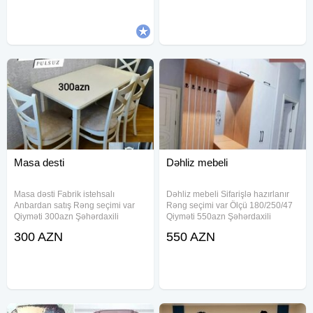
quraşdırılması, - pol parketin
mebel sifarişi və yığılması
vurulması yonulması və
Masa desti
Dəhliz mebeli
Masa dəsti Fabrik istehsalı
Dəhliz mebeli Sifarişlə hazırlanır
Anbardan satış Rəng seçimi var
Rəng seçimi var Ölçü 180/250/47
Qiyməti 300azn Şəhərdaxili
Qiyməti 550azn Şəhərdaxili
çatdırılma pulsuz
çatdırılma pulsuz
300 AZN
550 AZN