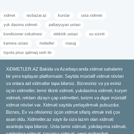
xidmet
tezbazar.az
kurslar
usta xidmeti
yuk dasima xidmeti
paltaryuyan ustasi
kondisioner sokulmesi
elektrik ustasi
su sizinti
kamera ustasi
mebeller
masaj
toyota prius qalmaq serti ile
XiDMETLER.AZ Bakida və Azərbaycanda xidmət sahələrini
bir yerə toplayan platformadır. Saytda müxtəlif xidmət növləri
və onlara aid xidmətlər tapa bilərsiz. Biznesiniz və ya eviniz
üçün xidmetler, temir tikinti xidmeti, yukdasima xidmeti, kuryer
xidmeti, reklam dizayn çap xidmetleri, turizm və digər müxtəlif
xidmət növləri var. Xidməti saytda yerləşdirmək pulsuzdur.
Biznes, Ev və ofisləriniz üçün xidmət sifariş etmək indi çox
asan oldu. Xidmetler.az saytı ilə sizə lazım olan xidməti
asanlıqla tapa bilərsiz. Usta təmir xidməti, yükdaşıma xidməti,
çatdırılma xidməti, tərcümə xidməti, vergi mühasibat