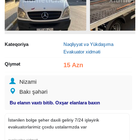
Kateqoriya
Nəqliyyat və Yükdaşıma
Evakuator xidməti
Qiymət
15 Azn
Nizami
Bakı şəhəri
Bu elanın vaxtı bitib. Oxşar elanlara baxın
İstənilen bolge şeher daxili geliriy 7/24 işləyirik
evakuatorlarimiz çoxdu ustalarmzda var