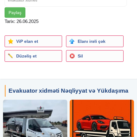
evakuator xidmeti
Paylaş
Tarix: 26.06.2025
ViP elan et
Elanı irəli çək
Düzəliş et
Sil
Evakuator xidməti Nəqliyyat və Yükdaşıma