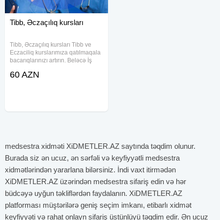
Tibb, Əczaçılıq kursları
Tibb, Əczaçılıq kursları Tibb ve
Eczaciliq kurslarımıza qatılmaqala
bacarıqlarınızı artırın. Beləcə İş
tapmaq şansınız artsın. Tibb və
60 AZN
Əczaçılıq kursu aylığı Tibb kursu
60azn, Eczaciliq kursu - 70
manata 1 illik kursdur
medsestra xidməti XiDMETLER.AZ saytında təqdim olunur.
Burada siz ən ucuz, ən sərfəli və keyfiyyətli medsestra
xidmətlərindən yararlana bilərsiniz. İndi vaxt itirmədən
XiDMETLER.AZ üzərindən medsestra sifariş edin və hər
büdcəyə uyğun təkliflərdən faydalanın. XiDMETLER.AZ
platforması müştərilərə geniş seçim imkanı, etibarlı xidmət
keyfiyyəti və rahat onlayn sifariş üstünlüyü təqdim edir. Ən ucuz