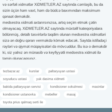
və sərfəli xidmətlər XiDMETLER.AZ saytında cəmləşib, bu da
sizin üçün həm vaxt, həm də büdcə baxımından maksimum
qənaət deməkdir.
medsestra xidməti axtarırsınızsa, artıq seçim etmək çətin
olmayacaq. XiDMETLER.AZ saytında müxtəlif kateqoriyalara
bölünmüş, detallı təsvirlərlə təqdim olunan medsestra xidmətləri
sizə ən doğru qərarı verməkdə kömək edəcək. Saytda istifadəçi
rəyləri və qiymət müqayisələri də mövcuddur. Bu isə o deməkdir
ki, siz yalnız ən münasib və keyfiyyətli medsestra xidməti ilə
təmin olunacaqsınız.
tezbazar.az
kurslar
paltaryuyan ustasi
soyuducu ustasi
yuk dasima xidmeti
bakida paltaryuyan servisi
kondisioner sokulmesi
masinlar
kondisioner ustanovka
mebeller
masaj
toyota prius qalmaq serti ile