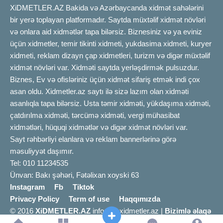
XiDMETLER.AZ Bakida və Azərbaycanda xidmət sahələrini
bir yerə toplayan platformadır. Saytda müxtəlif xidmət növləri
və onlara aid xidmətlər tapa bilərsiz. Biznesiniz və ya eviniz
üçün xidmetler, temir tikinti xidmeti, yukdasima xidmeti, kuryer
xidmeti, reklam dizayn çap xidmetleri, turizm və digər müxtəlif
xidmət növləri var. Xidməti saytda yerləşdirmək pulsuzdur.
Biznes, Ev və ofisləriniz üçün xidmət sifariş etmək indi çox
asan oldu. Xidmetler.az saytı ilə sizə lazım olan xidməti
asanlıqla tapa bilərsiz. Usta təmir xidməti, yükdaşıma xidməti,
çatdırılma xidməti, tərcümə xidməti, vergi mühasibat
xidmətləri, hüquqi xidmətlər və digər xidmət növləri var.
Sayt rəhbərliyi elanlara və reklam bannerlərinə görə
məsuliyyət daşımır.
Tel: 010 11234535
Ünvan: Bakı şəhəri, Fətəlixan xoyski 63
Instagram
Fb
Tiktok
Privacy Policy
Term of use
Haqqımızda
© 2016
XiDMETLER.AZ
info [@] xidmetler.az |
Bizimlə əlaqə
a: 0