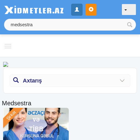
Axtarış
Medsestra
Şirkət