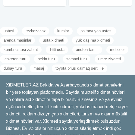
ustasi
tezbazar.az
kurslar
paltaryuyan ustasi
arenda masinlar
usta xidmeti
yük daşıma xidmeti
kombi ustasi zabrat
166 usta
ariston təmiri
mebeller
lenkeran turu
pekin turu
samaxi turu
umre ziyareti
dubay turu
masaj
toyota prius qalmaq serti ile
XiDMETLER.AZ Bakida və Azərbaycanda xidmət sahələrini
bir yerə toplayan platformadır. Saytda müxtəlif xidmət növləri
və onlara aid xidmətlər tapa bilərsiz. Biznesiniz və ya eviniz
üçün xidmetler, temir tikinti xidmeti, yukdasima xidmeti, kuryer
xidmeti, reklam dizayn çap xidmetleri, turizm və digər müxtəlif
xidmət növləri var. Xidməti saytda yerləşdirmək pulsuzdur.
Biznes, Ev və ofisləriniz üçün xidmət sifariş etmək indi çox