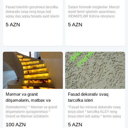
Fasad islerinin gorulmesi tarcofka
Salam hörmətli müştərilər. Mənzil
dekarativ svaq reng boya isdi
daxili təmir işlərinin aparılması.
aqlay das aqlay fasada ayid islerin
XİDMƏTLƏR Köhnə oboyların
goruruk yuksey seviyede yuksey
sökülməsi və keyfiyyətli şəkildə
5 AZN
5 AZN
keyfiyetle etrafli zeng ede
yenisi ilə əvəzlənməsi Tavana
bilersiniz.
emulsiya vurulması Divarlarda və
tavanda şpatlevka
Mərmər və granit
Fasad dekorativ svaq
döşəmələrin, mətbəx və
tarcofka isleri
vanna otağı üzlüklər
Xidmətlərimiz: * Mərmər və granit
*Fasad fas mineral dekarativ svaq
döşəmələrin quraşdırılması *
boya isleri * tarcofka KLEY reng
Granit və Mərmər üzlüklərin
boya isleri isdi aqlay * termo aqlay
polirovkası * Mətbəx və vanna
penaplas setqa mata reng boya *
100 AZN
5 AZN
otağı üzlüklərinin bərpası * Çat və
das yunu setqa mata dekarativ