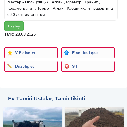
Мастер - Облицовщик , Аглай , Мрамор , Гранит ,
Керамогранит , Термо - Аглай , Кабанчика и Травертина
с 20 летним опытом .
Paylaş
Tarix: 23.08.2025
ViP elan et
Elanı irəli çək
Düzəliş et
Sil
Ev Təmiri Ustalar, Təmir tikinti