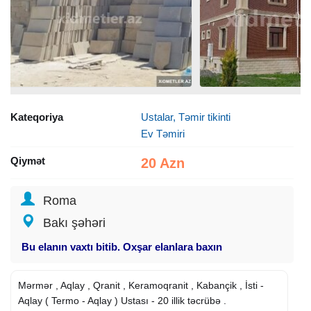
Kateqoriya
Ustalar, Təmir tikinti
Ev Təmiri
Qiymət
20 Azn
Roma
Bakı şəhəri
Bu elanın vaxtı bitib. Oxşar elanlara baxın
Mərmər , Aqlay , Qranit , Keramoqranit , Kabançik , İsti -
Aqlay ( Termo - Aqlay ) Ustası - 20 illik təcrübə .