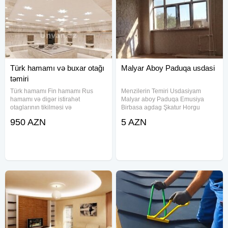
Türk hamamı və buxar otağı
Malyar Aboy Paduqa usdasi
təmiri
Türk hamamı Fin hamamı Rus
Menzilerin Temiri Usdasiyam
hamamı və digər istirahət
Malyar aboy Paduqa Emusiya
otaglarının tikilməsi və
Birbasa agdag Şkatur Horgu
Aksesuarlarının satışı.
stiyaşka Alciban lanbir Laminat
950 AZN
5 AZN
Nemisdiye Qarsi İzalasiya
isderinin gorulmesi Butun Xirda
para isderin gorulmesi Qiymet