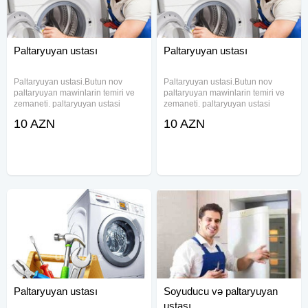
Paltaryuyan ustası
Paltaryuyan ustası
Paltaryuyan ustasi.Butun nov
Paltaryuyan ustasi.Butun nov
paltaryuyan mawinlarin temiri ve
paltaryuyan mawinlarin temiri ve
zemaneti. paltaryuyan ustasi
zemaneti. paltaryuyan ustasi
paltaryuyan temiri paltaryuyan
paltaryuyan temiri paltaryuyan
10 AZN
10 AZN
servis paltaryuyan masin ustasi
servis paltaryuyan masin ustasi
baku paltaryuyan masin ustasi
baku paltaryuyan masin ustasi
paltaryuyan ustasi baki paltar
paltaryuyan ustasi baki paltar
Paltaryuyan ustası
Soyuducu və paltaryuyan
ustası