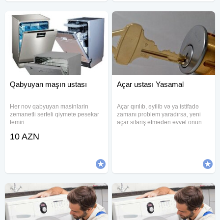
Qabyuyan maşın ustası
Açar ustası Yasamal
Her nov qabyuyan masinlarin
Açar qırılıb, əyilib və ya istifadə
zemanetli serfeli qiymete pesekar
zamanı problem yaradırsa, yeni
temiri
açar sifariş etmədən əvvəl onun
bərpası yoxlanılır. Təmir mümkün
10 AZN
olmadıqda eyni açarın yenisi
hazırlanır. Görülən işlər - Sınmış
açarın bərpası həyata