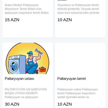
Butun Modeli Paltaryuyan
Soyuducu və Paltaryuyan təmiri
Masınların Temiri Bütün Kas
xidməti göstəririk. Soyudu təmiri
qabyuyan maşınların təmiri Bütün
üçün bizə müraciət edin yerində
nov qabyuyan maşınların təmiri
təmir edək. İndi zəng edin
15 AZN
10 AZN
USTASI Zemanetli təmir
xidmətimizdən razı qalacaqsız.
Paltaryuyan ustasi. Paltaryuyan
Eyni zamanda digər Məişət
təmiri Paltaryuyan temiri
texnikası, Usta xidməti göstərilir,
Paltaryuyan
Paltaryuyan ustası
Paltaryuyan təmiri
PALTARYUYAN VƏ QABYUYAN
Paltaryuyan ustasi Paltaryuyan
MAŞIN USTASI XİDMƏTİ
temiri Paltaryuyan maşınların
Paltaryuyan və qabyuyan
sərfəli qiymətlə təmiri və
maşınların peşəkar təmiri və
quraşdırılması. Görülən işlərə
30 AZN
10 AZN
quraşdırılması! Təcrübəli usta
yazılı ZƏMANƏT verilir. Original