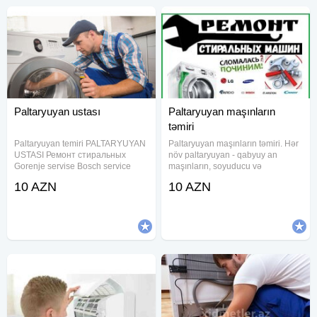
Paltaryuyan ustası
Paltaryuyan maşınların
təmiri
Paltaryuyan temiri PALTARYUYAN
Paltaryuyan maşınların təmiri. Hər
USTASI Ремонт стиральных
növ paltaryuyan - qabyuy an
Gorenje servise Bosch service
maşınların, soyuducu və
Siemens service Samsung service
kondisionerlərin evinizdə keyfiyy
10 AZN
10 AZN
LG service Beko service Arçelik
ətli təmiri
service Vestel service Regal
service