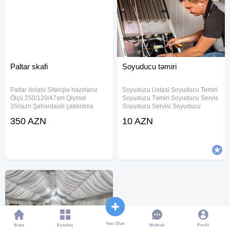
Paltar skafi
Soyuducu təmiri
Paltar dolabı Sifarişlə hazırlanır
Soyuducu Ustasi Soyuducu Temiri
Ölçü 250/120/47sm Qiymət
Soyuducu Təmiri Soyuducu Servis
350azn Şəhərdaxili çatdırılma
Soyuducu Servisi Soyuducu
pulsuz
Xidməti Soyuducu Ustasi Yasamal
350 AZN
10 AZN
Soyuducu Usdasi suyuducu Ustasi
xaladenik ustasi xolodinik Ustasi
Soyuducu Ustasi Bakida
Soyuducu
Yeni Elan
Əsas
Kataloq
Profil
Məktub