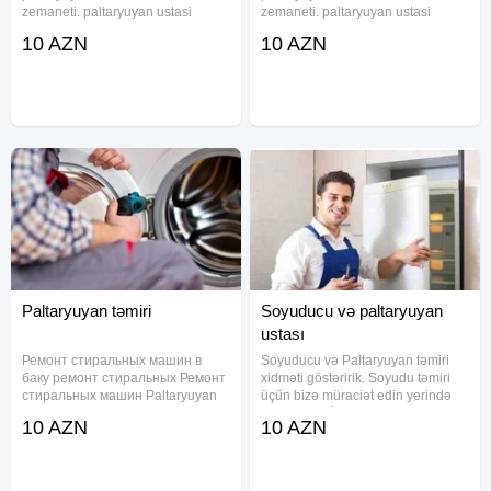
zemaneti. paltaryuyan ustasi
zemaneti. paltaryuyan ustasi
paltaryuyan temiri paltaryuyan
paltaryuyan temiri paltaryuyan
10 AZN
10 AZN
servis paltaryuyan masin ustasi
servis paltaryuyan masin ustasi
baku paltaryuyan masin ustasi
baku paltaryuyan masin ustasi
paltaryuyan ustasi baki paltar
paltaryuyan ustasi baki paltar
Paltaryuyan təmiri
Soyuducu və paltaryuyan
ustası
Ремонт стиральных машин в
Soyuducu və Paltaryuyan təmiri
баку ремонт стиральных Ремонт
xidməti göstəririk. Soyudu təmiri
стиральных машин Paltaryuyan
üçün bizə müraciət edin yerində
Maşınların Qabyuyan ustasi
təmir edək. İndi zəng edin
10 AZN
10 AZN
Qabyuyan temiri TƏMİRİ
xidmətimizdən razı qalacaqsız.
Paltaryuyan plata təmiri
Eyni zamanda digər Məişət
PALTARYUYAN USTASI Gorenje
texnikası, Usta xidməti göstərilir,
Paltaryuyan ustası