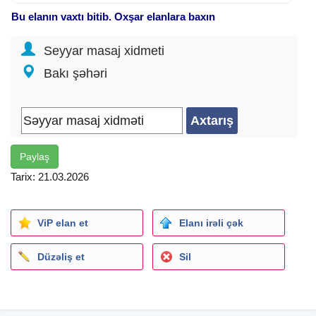
Bu elanın vaxtı bitib. Oxşar elanlara baxın
SIRF MÜALİCƏVİ MASAJLARDIR!
SPORT & RELAX MASAJ
Seyyar masaj xidmeti
KLASSİK & MÜALİCEVİ MASAJ
MASAJ XİDMƏTİ HƏR KƏS ÜÇÜN NƏZƏRDƏ TUTULUB
Bakı şəhəri
XIDMET YALNIZ XANIMLAR TƏRƏFİNDƏN GÖSTERİLİR
MASAJÍSTLERÍ İSTƏDİYİNİZ ÜNVANA ( EV, OFİS, OTEL)
SİFARİŞ EDƏ BİLƏRSİNİZ
Paylaş
Tarix: 21.03.2026
ViP elan et
Elanı irəli çək
Düzəliş et
Sil