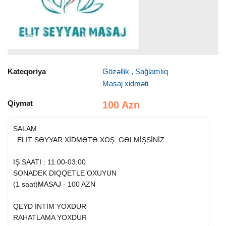
Kateqoriya
Gözəllik , Sağlamlıq
Masaj xidməti
Qiymət
100 Azn
SALAM
. ELIT SƏYYAR XİDMƏTƏ XOŞ. GƏLMİŞSİNİZ.
IŞ SAATI : 11:00-03:00
SONADEK DIQQETLE OXUYUN
(1 saat)
MASAJ
- 100 AZN
QEYD İNTİM YOXDUR
RAHATLAMA YOXDUR