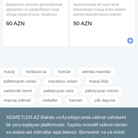
Bədəninizi yenidən gücləndirmək,
Nərimanovda bir saat rahat
ağrılardan və gərginlikdən azad
tələsmədən masaj bütov bədən
olmaq istəyirsinizsə, müalicəvi
edirəm klassik masaj xidməti
masaj xidməti sizin üçün doğru
göstərirəm özüm bəyəm yalnız
60 AZN
50 AZN
seçimdir. Peşəkar mütəxəssislər
bəylər narahat etsin
tərəfindən icra olunan bu xidmət
sayəsində əzələlərdəki
masaj
tezbazar.az
kurslar
arenda masinlar
paltaryuyan ustasi
soyuducu ustasi
masaj birja
santexnik temiri
paltaryuyan usta
paltaryuyan servisi
massaj xidmeti
mebeller
hamam
yük daşıma
XiDMETLER.AZ Bakida və Azərbaycanda xidmət sahələrini
bir yerə toplayan platformadır. Saytda müxtəlif xidmət növləri
və onlara aid xidmətlər tapa bilərsiz. Biznesiniz və ya eviniz