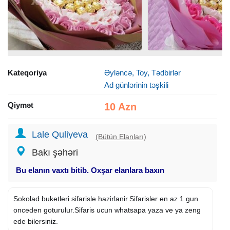
Kateqoriya
Əyləncə, Toy, Tədbirlər
Ad günlərinin təşkili
Qiymət
10 Azn
Lale Quliyeva
(Bütün Elanları)
Bakı şəhəri
Bu elanın vaxtı bitib. Oxşar elanlara baxın
Sokolad buketleri sifarisle hazirlanir.Sifarisler en az 1 gun
onceden goturulur.Sifaris ucun whatsapa yaza ve ya zeng
ede bilersiniz.