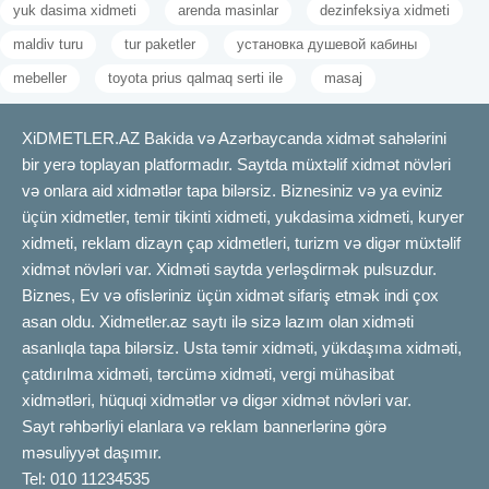
yuk dasima xidmeti
arenda masinlar
dezinfeksiya xidmeti
maldiv turu
tur paketler
установка душевой кабины
mebeller
toyota prius qalmaq serti ile
masaj
XiDMETLER.AZ Bakida və Azərbaycanda xidmət sahələrini
bir yerə toplayan platformadır. Saytda müxtəlif xidmət növləri
və onlara aid xidmətlər tapa bilərsiz. Biznesiniz və ya eviniz
üçün xidmetler, temir tikinti xidmeti, yukdasima xidmeti, kuryer
xidmeti, reklam dizayn çap xidmetleri, turizm və digər müxtəlif
xidmət növləri var. Xidməti saytda yerləşdirmək pulsuzdur.
Biznes, Ev və ofisləriniz üçün xidmət sifariş etmək indi çox
asan oldu. Xidmetler.az saytı ilə sizə lazım olan xidməti
asanlıqla tapa bilərsiz. Usta təmir xidməti, yükdaşıma xidməti,
çatdırılma xidməti, tərcümə xidməti, vergi mühasibat
xidmətləri, hüquqi xidmətlər və digər xidmət növləri var.
Sayt rəhbərliyi elanlara və reklam bannerlərinə görə
məsuliyyət daşımır.
Tel: 010 11234535