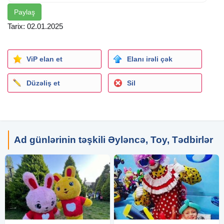
Paylaş
Tarix: 02.01.2025
ViP elan et
Elanı irəli çək
Düzəliş et
Sil
Ad günlərinin təşkili Əyləncə, Toy, Tədbirlər