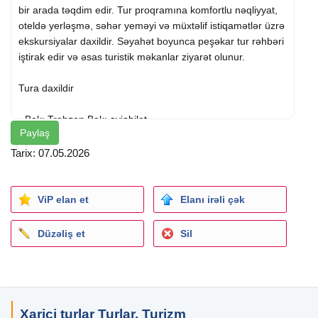
bir arada təqdim edir. Tur proqramına komfortlu nəqliyyat,
oteldə yerləşmə, səhər yeməyi və müxtəlif istiqamətlər üzrə
ekskursiyalar daxildir. Səyahət boyunca peşəkar tur rəhbəri
iştirak edir və əsas turistik məkanlar ziyarət olunur.
Tura daxildir
- Bakı Trabzon Bakı
aviabilet
Paylaş
- 10 kq baqaj hüququ
- Komfortlu transfer
xidməti
Tarix: 07.05.2026
- Oteldə gecələmə və səhər yeməyi
- Azərbaycan və türk dilli tur rəhbəri
ViP elan et
Elanı irəli çək
Gəzinti məkanları
Düzəliş et
Sil
- Uzungöl mənzərələri və göl ətrafı gəzinti
- Ayder Yaylası, şəlalələr və dağ havası
- Fırtına Deresi və Zil Qalası
- Giresun Mavigöllər və Kuzalan Şəlaləsi
Xarici turlar Turlar, Turizm