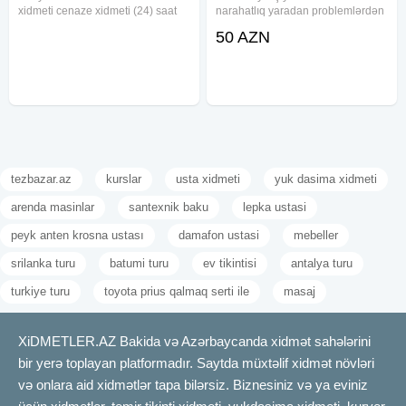
xidmeti cenaze xidmeti (24) saat
narahatlıq yaradan problemlərdən
xidmetmasın defn maşını dəfn
biridir. Bu zaman mütəxəssislər
50 AZN
masını cenaze xidmeti cənaze
tərəfindən görülən peşəkar
dasıma, cenaze dasınma, cenaze
kanalizasiya açma xidməti
dasınması, qara masın, merasım
vəziyyəti qısa zamanda və səliqəli
şəkildə
tezbazar.az
kurslar
usta xidmeti
yuk dasima xidmeti
arenda masinlar
santexnik baku
lepka ustasi
peyk anten krosna ustası
damafon ustasi
mebeller
srilanka turu
batumi turu
ev tikintisi
antalya turu
turkiye turu
toyota prius qalmaq serti ile
masaj
XiDMETLER.AZ Bakida və Azərbaycanda xidmət sahələrini
bir yerə toplayan platformadır. Saytda müxtəlif xidmət növləri
və onlara aid xidmətlər tapa bilərsiz. Biznesiniz və ya eviniz