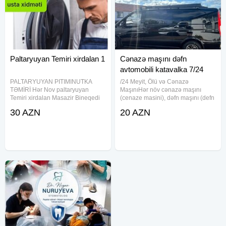
Paltaryuyan Temiri xirdalan 1
Cənazə maşını dəfn
avtomobili katavalka 7/24
PALTARYUYAN PITIMINUTKA
/24 Meyit, Ölü və Cənazə
TƏMİRİ Hər Nov paltaryuyan
MaşınıHər növ cənazə maşını
Temiri xirdalan Masazir Bineqedi
(cenaze masini), dəfn maşını (defn
Sumqayit Bileceri Musviqabat
masini), ölü maşını (olu masini),
30 AZN
20 AZN
meyid maşını (meyit masini) və
mərasim avtomobili xidmətlərini
7/24 operativ şəkildə təqdim