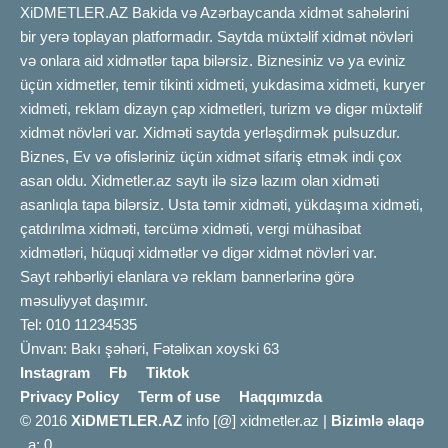
XiDMETLER.AZ Bakida və Azərbaycanda xidmət sahələrini
bir yerə toplayan platformadır. Saytda müxtəlif xidmət növləri
və onlara aid xidmətlər tapa bilərsiz. Biznesiniz və ya eviniz
üçün xidmetler, temir tikinti xidmeti, yukdasima xidmeti, kuryer
xidmeti, reklam dizayn çap xidmetleri, turizm və digər müxtəlif
xidmət növləri var. Xidməti saytda yerləşdirmək pulsuzdur.
Biznes, Ev və ofisləriniz üçün xidmət sifariş etmək indi çox
asan oldu. Xidmetler.az saytı ilə sizə lazım olan xidməti
asanlıqla tapa bilərsiz. Usta təmir xidməti, yükdaşıma xidməti,
çatdırılma xidməti, tərcümə xidməti, vergi mühasibat
xidmətləri, hüquqi xidmətlər və digər xidmət növləri var.
Sayt rəhbərliyi elanlara və reklam bannerlərinə görə
məsuliyyət daşımır.
Tel: 010 11234535
Ünvan: Bakı şəhəri, Fətəlixan xoyski 63
Instagram
Fb
Tiktok
Privacy Policy
Term of use
Haqqımızda
© 2016
XiDMETLER.AZ
info [@] xidmetler.az |
Bizimlə əlaqə
a: 0