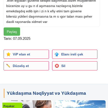
.evin eşyaları güvenili seliqeli daşınması.bizim müşderilerin
bücenize uy u gu n d aşımasına razılaşırıq.bizimle
emekdaşdıq edib işin i zi n k efiy etini tam güvene
bilersiz.yükleri daşınmasına ta m s ıgor talan ması.şeher
daxili rayonarda xidmet var
Paylaş
Tarix: 07.09.2025
ViP elan et
Elanı irəli çək
Düzəliş et
Sil
Yükdaşıma Nəqliyyat və Yükdaşıma