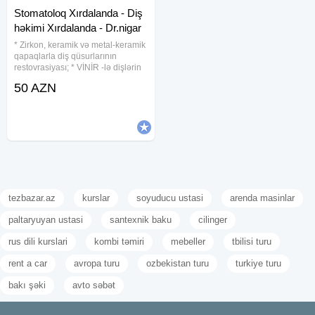
Stomatoloq Xırdalanda - Diş
həkimi Xırdalanda - Dr.nigar
* Zirkon, keramik və metal-keramik
qapaqlarla diş qüsurlarının
restovrasiyası; * VİNİR -lə dişlərin
estetik bərpası; * Breketlə diş
50 AZN
əyriliyinin korreksiyası; *
Protezlərin hazırlanması; * Diş
dalarının təmizlənməsi
tezbazar.az
kurslar
soyuducu ustasi
arenda masinlar
paltaryuyan ustasi
santexnik baku
cilinger
rus dili kurslari
kombi təmiri
mebeller
tbilisi turu
rent a car
avropa turu
ozbekistan turu
turkiye turu
bakı şəki
avto səbət