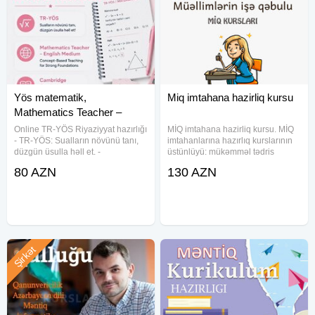
Yös matematik,
Miq imtahana hazirliq kursu
Mathematics Teacher –
English Medium
Online TR-YÖS Riyaziyyat hazırlığı
MİQ imtahana hazirliq kursu. MİQ
- TR-YÖS: Sualların növünü tanı,
imtahanlarına hazırlıq kurslarının
düzgün üsulla həll et. -
üstünlüyü: mükəmməl tədris
Mathematics Teacher – English
proqramı təcrübəli müəllim heyəti
80 AZN
130 AZN
Medium: Konsept əsaslı tədris,
dərslərin anlaşılan, dəqiq və ətraflı
möhkəm baza üçün izahlı
izahı mövzular üzrə
yanaşma. - Cambridge
qiymətləndirmə
Curriculum:
Şirkət