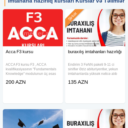
İmtahana hazırlıq kursları Kurslar və Təlimlər
Şirkət
Acca F3 kursu
buraxılış imtahanları hazırlığı
ACCA F3 kursu F3 , ACCA
Endirim 3 FəNN paketi 9-11 ci
kvalifikasiyasının "Fundamentals
siniflər Əziz abituriyentlər, yekun
Knowledge" modulunun üç əsas
imtahanlarda yüksək nəticə alıb
imtahanından biridir. Kursda
uğur qazanmaq istəyirsinizsə, kurs
200 AZN
135 AZN
maliyyə hesabatlarının əsas
olaraq sizə bununla bağlı əminlik
prinsipləri və konsepsiyaları,
veririk. – Ilk qruplara olacaq
maliyyə hesabatlarının
endirimli
hazırlanması