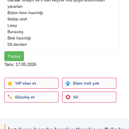
Dərslər
onlayn və 0 dan keçirilir indi qoşul endirimdən
yararlan
Bütün fənn hazırlığı
İbtidai sinif
Lisey
Buraxılış
Blok hazırlığı
Dil dərsləri
Paylaş
Tarix: 17.05.2026
ViP elan et
Elanı irəli çək
Düzəliş et
Sil