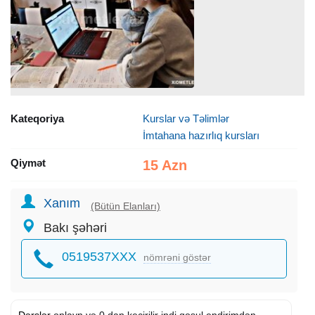
Kateqoriya
Kurslar və Təlimlər
İmtahana hazırlıq kursları
Qiymət
15 Azn
Xanım
(Bütün Elanları)
Bakı şəhəri
0519537XXX
nömrəni göstər