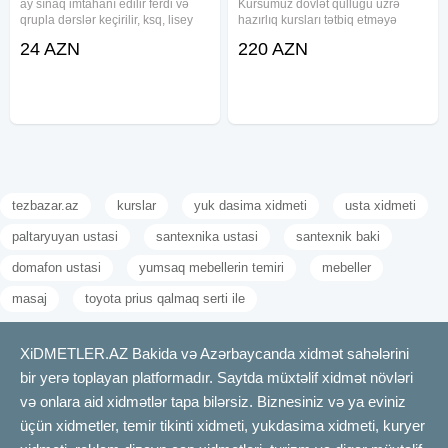
ay sınaq imtahanı edilir ferdi və
Kursumuz dövlət qulluğu üzrə
qrupla dərslər keçirilir, ksq, lisey
hazırlıq kursları tətbiq etməyə
buraxılış hazırlığı blok hazırlığı
başlamışdır və buna uğurla davam
24 AZN
220 AZN
mövcuddur indi qoşul
edir. Hazırlıq Dövlət Qulluğu
endirimlərdən yararlan Tam
Məsələləri üzrə Komissiya
təcrübəli müəllimlər
tərəfindən təsdiq olunmuş 4
istiqamət üzrə
tezbazar.az
kurslar
yuk dasima xidmeti
usta xidmeti
paltaryuyan ustasi
santexnika ustasi
santexnik baki
domafon ustasi
yumsaq mebellerin temiri
mebeller
masaj
toyota prius qalmaq serti ile
XiDMETLER.AZ Bakida və Azərbaycanda xidmət sahələrini
bir yerə toplayan platformadır. Saytda müxtəlif xidmət növləri
və onlara aid xidmətlər tapa bilərsiz. Biznesiniz və ya eviniz
üçün xidmetler, temir tikinti xidmeti, yukdasima xidmeti, kuryer