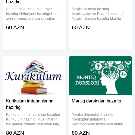
hazırlıq
Abiturient və Magistraturaya
Magistraturaya hazırlıq
hazırlıq Abituriyent hazırlığı Hər
Azərbaycan və Rus bölməsi üçün
ayın sonunda mövzu sınaqları
Magistraturaya hazırlıq Məntiq
keçirilir və sınağın nəticələri
İnformatika Xarici dil (Rus və
60 AZN
60 AZN
müzakirə olunur. Əgər şagird
İngilis) Dərslərin anlaşılan, dəqiq
mövzunu yaxşı mənimsəməyibsə
və ətraflı izahı Mükəmməl tədris
əlavə dərslər təyin olunur. Qiymeti
proqramı Təcrübəli və
Kurikulum imtahanlarina
Məntiq dərsindən hazırlıq
hazırlığı
Kurikulum imtahanlarina hazırlığı
Məntiq dərsindən hazırlıq.
Kurikulum hazırlığı Müəllimlərin
Məntiqdən imtahana
işə qəbulu zamanı verdikləri MİQ
hazırlaşanlara lazım olan bütün
imtahanına düşən sualların əsas
dərs və testləri özündə birləşdirən
80 AZN
80 AZN
hissəsini təşkil dən bir sahədir.
kursumuza qatılmaqla təcrübəli