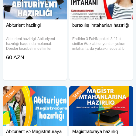
Abiturient hazilrigi
buraxılış imtahanları hazırlığı
Abiturient hazilrigi. Abituriyent
Endirim 3 FəNN paketi 8-11 ci
hazırlığı haqqında məlumat:
siniflər Əziz abituriyentlər, yekun
Dərslər təcrübəli müəllimler
imtahanlarda yüksək nəticə alıb
tərəfindən aparılır. Ali məktəblərə
uğur qazanmaq istəyirsinizsə, kurs
60 AZN
hazırlıq həm rus həm də
olaraq sizə bununla bağlı əminlik
azərbaycan bölməsi tələbələrinə
veririk. - Ilk qruplara olacaq
keçirilir. Qiymət 3 fənndfən
endirimli
Şirkət
Şirkət
Abiturient və Magistraturaya
Magistraturaya hazırlıq