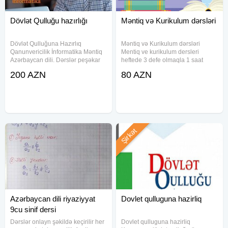
Dövlət Qulluğu hazırlığı
Məntiq və Kurikulum dərsləri
Dövlət Qulluğuna Hazırlıq
Məntiq və Kurikulum dərsləri
Qanunvericilik İnformatika Məntiq
Mentiq ve kurikulum dersleri
Azərbaycan dili. Dərslər peşəkar
heftede 3 defe olmaqla 1 saat
müəllim kollektivi tərəfindən tədris
tedris edilir. Kursun qiyməti her
200 AZN
80 AZN
edilir. Yüksək nəticə hədəfləyən
fenn ayri ayriliqda qrup sekilde 80
bütün namizədlər müraciət edə
azn #kurikulum, #məntiq, #mentiq
bilər. Dərslər Əyani və
dersleri, #məntiq dərsləri,
Şirkət
Azərbaycan dili riyaziyyat
Dovlet qulluguna hazirliq
9cu sinif dersi
Dərslər onlayn şəkildə keçirilir her
Dovlet qulluguna hazirliq