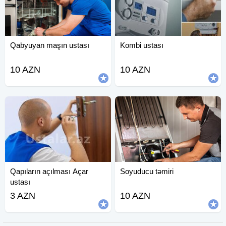
Qabyuyan maşın ustası
Kombi ustası
10 AZN
10 AZN
Qapıların açılması Açar
Soyuducu təmiri
ustası
3 AZN
10 AZN