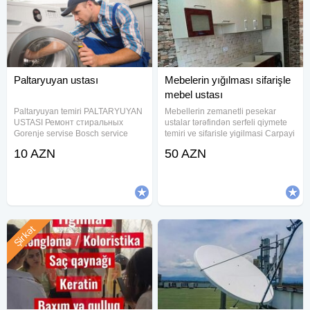
Paltaryuyan ustası
Mebelerin yığılması sifarişle
mebel ustası
Paltaryuyan temiri PALTARYUYAN
Mebellerin zemanetli pesekar
USTASI Ремонт стиральных
ustalar tərəfindən serfeli qiymete
Gorenje servise Bosch service
temiri ve sifarisle yigilmasi Carpayi
Siemens service Samsung service
sifarisi Dolab ref siyirtme sifarisi
10 AZN
50 AZN
LG service Beko service Arçelik
Munasib qiymete edirik Zemanet
service Vestel service Regal
veririk Keyfiyete 100%z emanet
service
Şirkət