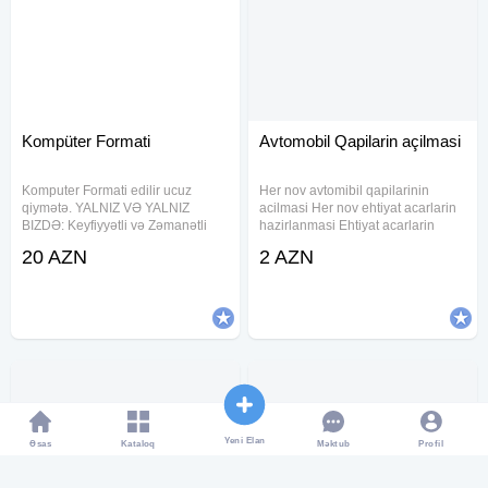
Kompüter Formati
Avtomobil Qapilarin açilmasi
Komputer Formati edilir ucuz
Her nov avtomibil qapilarinin
qiymətə. YALNIZ VƏ YALNIZ
acilmasi Her nov ehtiyat acarlarin
BIZDƏ: Keyfiyyətli və Zəmanətli
hazirlanmasi Ehtiyat acarlarin
şəkildə Komputerlərin format
hazirlanmasi Korpuslarin berpa
20 AZN
2 AZN
olunması, Notebook-larin formatı,
edilmesi Limit ehtiyat acar yazilma
Sistemin yenidən tam şəkildə
#acar #cilinger #cilingerusta
yoxlanılması, İstənilən
#acarustasi#acarusta #acar
Yeni Elan
Əsas
Kataloq
Profil
Məktub