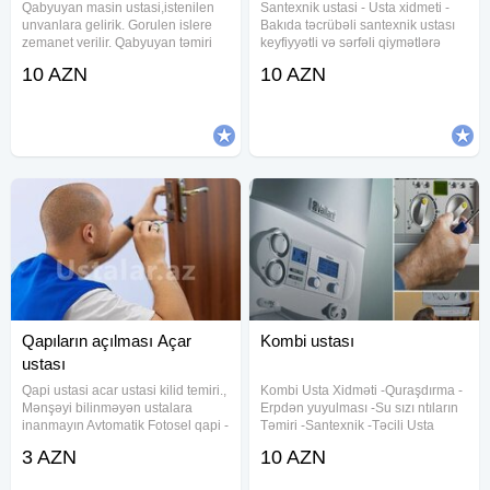
Qabyuyan masin ustasi,istenilen
Santexnik ustasi - Usta xidmeti -
unvanlara gelirik. Gorulen islere
Bakıda təcrübəli santexnik ustası
zemanet verilir. Qabyuyan təmiri
keyfiyyətli və sərfəli qiymətlərə
Hər növ Qabyuyanların unvanda
müxtəlif növ santexnik xidmətləri
10 AZN
10 AZN
serfeli qiymete pesekar ustasi
göstərir. Qaz və su borularının
xidmeti Temiri ve Qurasdirilmasi
çəkilişi, su kranlarının, qaz-elektrik
Unvanda temir Ucuz ve
su
Qapıların açılması Açar
Kombi ustası
ustası
Qapi ustasi acar ustasi kilid temiri.,
Kombi Usta Xidməti -Quraşdırma -
Mənşəyi bilinməyən ustalara
Erpdən yuyulması -Su sızı ntıların
inanmayın Avtomatik Fotosel qapi -
Təmiri -Santexnik -Təcili Usta
radar plata rolik inkoder remen
kombi servisi xidmeti, konbi temiri ,
3 AZN
10 AZN
blok ptanya Seyf qapi - acar
her gun kombilerin temiri xidmeti
zamok rucka sersavin barel Suse
gosterilir Kombi ustasi , kombi