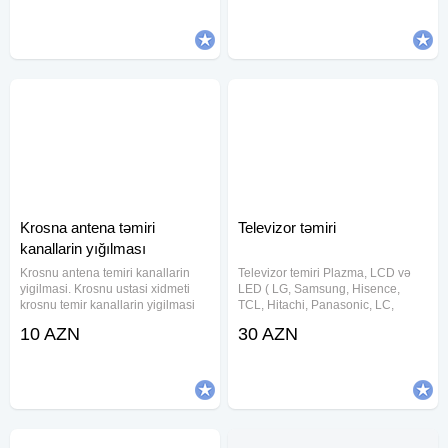
və sair. 21-ci əsr Nanoizolyasiya
materiallarımız
Krosna antena təmiri
Televizor təmiri
kanallarin yığılması
Krosnu antena temiri kanallarin
Televizor temiri Plazma, LCD və
yigilmasi. Krosnu ustasi xidmeti
LED ( LG, Samsung, Hisence,
krosnu temir kanallarin yigilmasi
TCL, Hitachi, Panasonic, LC,
Daewoo və.s) televizorlarının
10 AZN
30 AZN
zəmanətlə evdə və ya
servisimizdə təmiri mümkündür.
Televizor ustasi lazimdirsa bize
muraciet edin.