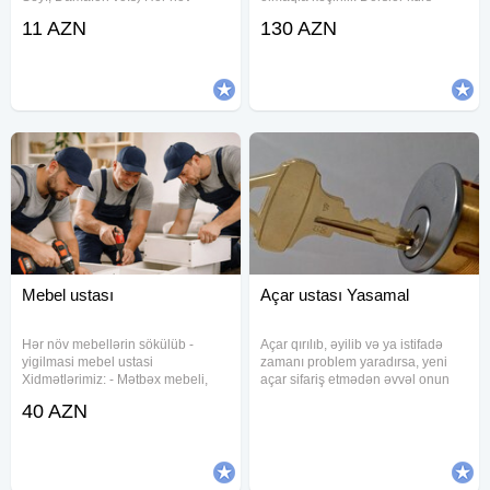
zamokların və açarların təmiri.
şəraitində keçirilir. Kurs ərzində
11 AZN
130 AZN
Maşın pultlarının hazırlanması və
öyrədilir: - Makiyajın sirrləri; - Üz
təmiri. Açarların dublikart
quruluşuna uyğun makiyajın
olunması. Seyf qapılarının
edilməsi; - Makiyajın
Mebel ustası
Açar ustası Yasamal
Hər növ mebellərin sökülüb -
Açar qırılıb, əyilib və ya istifadə
yigilmasi mebel ustasi
zamanı problem yaradırsa, yeni
Xidmətlərimiz: - Mətbəx mebeli,
açar sifariş etmədən əvvəl onun
divan kreslo, ofis, kafe mebellərin
bərpası yoxlanılır. Təmir mümkün
40 AZN
təmiri - qapıların öz yerlərinə
olmadıqda eyni açarın yenisi
quraşdırılması, - pol parketin
hazırlanır. Görülən işlər - Sınmış
vurulması yonulması və
açarın bərpası həyata