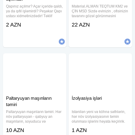
Qapınız açılmır? Açar içəridə qaldı,
Material.ALMAN TEQTUM KM2 ve
ya da qıfıl işləmirdi? Peşəkar Qapı
ÇİN MSD Sizdə evinizin , ofisinizin
ustası xidmətinizdədir! Təklif
tavanını gözəl görünməsini
etdiyimiz xidmətlər: Hər növ
isdəyirsinizsə vaxt itirmədən bizə
2 AZN
22 AZN
qapıların açılması - dəmir, taxta,
müraciət edin Dartma tavan
plastik, seyf qapıları Qıfılların təmiri
teksturuna görə dartıla bilən
və
materialdır . Əlavə heç bir boya
Paltaryuyan maşınların
İzolyasiya işləri
təmiri
Paltaryuyan maşınların təmiri. Hər
Istənilən yeni və köhnə səthlərin,
növ paltaryuyan - qabyuy an
hər növ izolyasiyasının təmin
maşınların, soyuducu və
olunması işlərini həyata keçiririk.
kondisionerlərin evinizdə keyfiyy
Hovuz, Dam, Divar, Zirzəmi, Su
10 AZN
1 AZN
ətli təmiri
kanalları, Qanovlar, Su anbarları