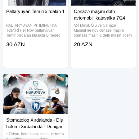
Paltaryuyan Temiri xirdalan 1
Cənazə maşını dəfn
avtomobili katavalka 7/24
PALTARYUYAN PITIMINUTKA
/24 Meyit, Ölü və Cənazə
TƏMİRİ Hər Nov paltaryuyan
MaşınıHər növ cənazə maşını
Temiri xirdalan Masazir Bineqedi
(cenaze masini), dəfn maşını (defn
Sumqayit Bileceri Musviqabat
masini), ölü maşını (olu masini),
30 AZN
20 AZN
meyid maşını (meyit masini) və
mərasim avtomobili xidmətlərini
7/24 operativ şəkildə təqdim
Stomatoloq Xırdalanda - Diş
həkimi Xırdalanda - Dr.nigar
* Zirkon, keramik və metal-keramik