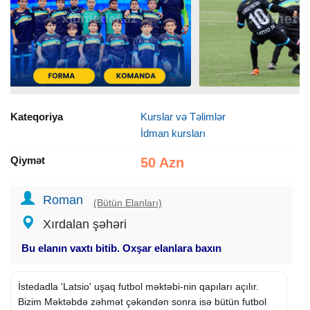
Kateqoriya
Kurslar və Təlimlər
İdman kursları
Qiymət
50 Azn
Roman
(Bütün Elanları)
Xırdalan şəhəri
Bu elanın vaxtı bitib. Oxşar elanlara baxın
İstedadla 'Latsio' uşaq futbol məktəbi-nin qapıları açılır.
Bizim Məktəbdə zəhmət çəkəndən sonra isə bütün futbol