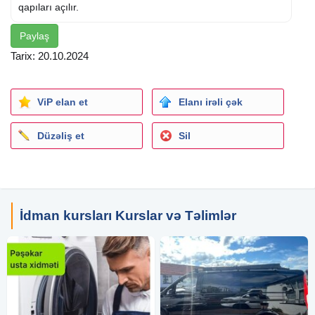
qapıları açılır.
Paylaş
Tarix: 20.10.2024
ViP elan et
Elanı irəli çək
Düzəliş et
Sil
İdman kursları Kurslar və Təlimlər