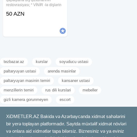
qapaqlarla diş qüsurlarının
restovrasiyası; * VİNİR -lə dişlərin
estetik bərpası; * Breketlə diş
50 AZN
əyriliyinin korreksiyası; *
Protezlərin hazırlanması; * Diş
dalarının təmizlənməsi
tezbazar.az
kurslar
soyuducu ustasi
paltaryuyan ustasi
arenda masinlar
paltaryuyan masinin temiri
kansaner ustasi
menzillerin temiri
rus dili kurslari
mebeller
gizli kamera gorunmeyen
escort
XiDMETLER.AZ Bakida və Azərbaycanda xidmət sahələrini
bir yerə toplayan platformadır. Saytda müxtəlif xidmət növləri
və onlara aid xidmətlər tapa bilərsiz. Biznesiniz və ya eviniz