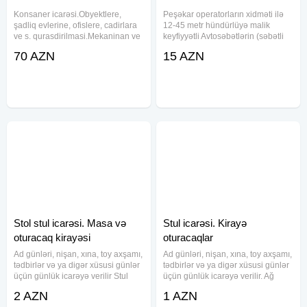
Konsaner icarəsi.Obyektlere,
Peşəkar operatorların xidməti ilə
şadliq evlerine, ofislere, cadirlara
12-45 metr hündürlüyə malik
ve s. qurasdirilmasi.Mekaninan ve
keyfiyyətli Avtosəbətlərin (səbətli
zamaninan asili olmayaraq 24/7
avtokranların) icarəsi səbət icarəsi,
70 AZN
15 AZN
xidmetinizdeyik. Sifarise uyğun
səbət kirayəsi, səbət qaldırıcı
ehsan süfresinin açılması Ofisiant
icarəsi, səbət maşını icarəsi, yük
Çayçı Qabyuyan
qaldırıcı səbət
Stol stul icarəsi. Masa və
Stul icarəsi. Kirayə
oturacaq kirayəsi
oturacaqlar
Ad günləri, nişan, xına, toy axşamı,
Ad günləri, nişan, xına, toy axşamı,
tədbirlər və ya digər xüsusi günlər
tədbirlər və ya digər xüsusi günlər
üçün günlük icarəyə verilir Stul
üçün günlük icarəyə verilir. Ağ
+stol (süfrə) =2azn. Stul +stol
plastik və parça örtüklü stul
2 AZN
1 AZN
+qablar =3azn. Qiymət 1nəfər
variantları. - Örtüksüz ağ plastik 1