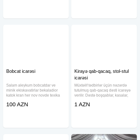
üçün hesablanıb. Çatdırılma
azn - Ağ atlas ətəkli örtüklə 1.2 azn
ÖDƏNİŞLİDİR Bakı və Bakı
- Qırmızı
Bobcat icarəsi
Kirayə qab-qacaq, stol-stul
icarəsi
Salam aleykum bobcatdar ve
Müxtəlif tədbirlər üçün nəzərdə
minik ekiskavatirlar bekaladior
tutulmuş qab-qacaq dəsti icarəyə
katok kran her nov novde texika
verilir. Dəstə boşqablar, kasalar,
var boyuk kicik kocurme var
çəngəllər, bıçaqlar, qaşıqlar,
100 AZN
1 AZN
stəkanlar və digər qablar daxildir.
Qablar keyfiyyətli materiallardan
hazırlanmışdır və