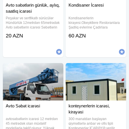
Avto səbətlərin günlük, aylıq,
Kondisaner İcaresi
saatlıq icarəsi
Peşakar ve sertfikatlı sürücülər
Kondisanerlerin
Hündürlük 12metrdən 65metrədək
kirayesi.Obeyktlere Restoranlara
Avto səbətlərin icarəsi Səbətlərin
Şadliq evlerine Çadirlara
icarəsi Kransəbətlər Avtosəbət
qurasdirilmasi.Mekanindan ve
20 AZN
60 AZN
Səbətsifarisi Kransifarisi
zamanindan asli olmayaraq 24/7
Yükqaldıran Sifaris səbət
xidmetinizdeyik.
Avto Səbət icarəsi
konteynerlerin icarəsi,
kirayəsi
avtosəbətlərin icarəsi 12 metrdən
300 manatdan başlayan
45 metrədək olan müxtəlif
qiymətlərlə anbar ve ofis tipli
modellərlə təklif olunur. Yüksək
Konteynerlər İCARƏYƏ verilir.