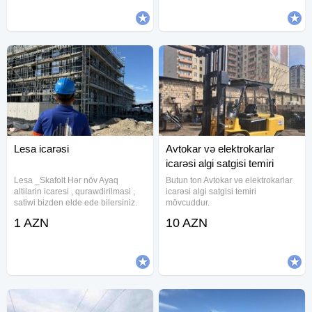
avtosəbətlərimiz müxtəlif
Avtokar kirayesi.Avtokar sifarisi
yüksəkliklərdə olan montaj,
Lesa icarəsi
Avtokar və elektrokarlar
icarəsi algi satgisi temiri
Lesa _Skafolt Hər növ Ayaq
Butun ton Avtokar və elektrokarlar
altilarin icaresi , qurawdirilmasi ,
icarəsi algi satgisi temiri
satiwi bizden elde ede bilersiniz.
mövcuddur.
Pewekar sefsikatli tecrubeli usta
1 AZN
10 AZN
briqadamiz terefinden keyfiyetli
qurawdirilmasida movcuddur
Qiymet 1m