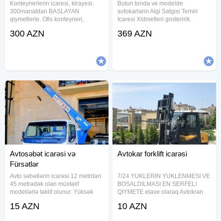
Konteynerlerin icaresi, kirayesi.
Butun tonda ve modelde
300manatdan BASLAYAN
avtokarlarin Algi Satgisi Temiri
qiymetlerle. Ofis konteyneri,
Icaresi Xidmetleri gosteririk.
yataqaxana konteynerleri, anbar
300 AZN
369 AZN
konteyneri, muhafize kosku, wc
konteynerleri, hamam
konteynerleri ve s. tipli
konteynerlerin icaresi
Avtosəbət icarəsi və
Avtokar forklift icarəsi
Fürsətlər
Avto səbətlərin icarəsi 12 metrdən
7/24 YUKLERIN YUKLENMESI VE
45 metrədək olan müxtəlif
BOSALDILMASI EN SERFELI
modellərlə təklif olunur. Yüksək
QIYMETE elave olaraq Avtokran
keyfiyyətli və təhlükəsizlik
ve Yukdasima xidmetlerimizde
15 AZN
10 AZN
standartlarına uyğun
movcuddur etrafli melumat ucun
sertifikatlaşdırılmış
zeng edin Avtokar icarəsi, Avtokar,