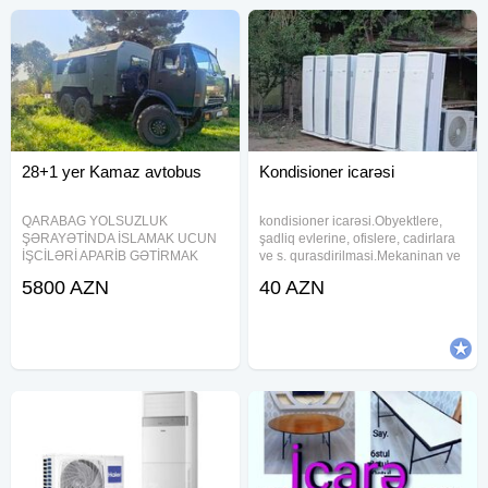
28+1 yer Kamaz avtobus
Kondisioner icarəsi
QARABAG YOLSUZLUK
kondisioner icarəsi.Obyektlere,
ŞƏRAYƏTİNDA İSLAMAK UCUN
şadliq evlerine, ofislere, cadirlara
İŞCİLƏRİ APARİB GƏTİRMAK
ve s. qurasdirilmasi.Mekaninan ve
UCUN 3 most kamaz
zamaninan asili olmayaraq 24/7
5800 AZN
40 AZN
xidmetinizdeyik. Sifarise uyğun
ehsan süfresinin açılması Ofisiant
Çayçı Qabyuyan