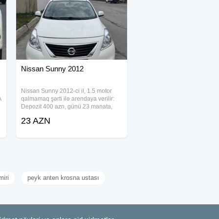
Nissan Sunny 2012
Nissan Sunny 2012-ci il, 1.5 motor
A
qalmamaq şərti ilə arendaya verilir:
Depozit 400 azn, günü 23 manata,
bütün xərclər bizlik. Qalmaqnan da
23 AZN
verilir: İlkin ödəniş 1500 azn, aylıq
600 azn, 31 ay.
miri
peyk anten krosna ustası