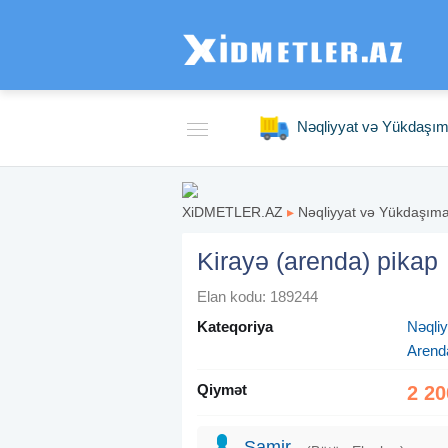
Nəqliyyat və Yükdaşı
XiDMETLER.AZ
▸
Nəqliyyat və Yükdaşım
Kirayə (arenda) pikap
Elan kodu: 189244
Kateqoriya
Nəqli
Arend
Qiymət
2 20
Samir