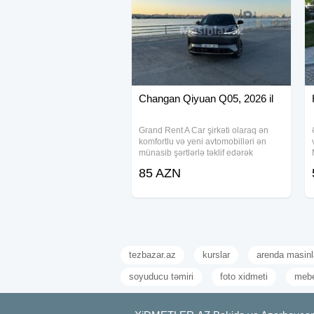
Changan Qiyuan Q05, 2026 il
Grand Rent A Car şirkəti olaraq ən
komfortlu və yeni avtomobilləri ən
münasib şərtlərlə təklif edərək
müştərilərimizin rahat və təhlükəsiz
85 AZN
səyahətlərini təmin etmək üçün səy
göstəririk. Daim yenilənən avtomobil
parkımız
tezbazar.az
kurslar
arenda masinl
soyuducu təmiri
foto xidmeti
mebe