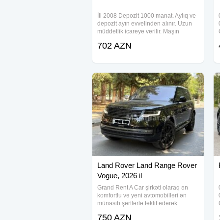
İli 2008 Depozit 1000 manat. Aylıq ve
depozit ayın evvelinden alınır. Uzun
müddetlik icareye verilir. Maşın
qalmamağ şerti ile icareye verlir.
702 AZN
Maşın əla vezyətdədi heç bir problemi
yoxdur. Maşınlarınızın icarəyə
Land Rover Land Range Rover
Vogue, 2026 il
Grand Rent A Car şirkəti olaraq ən
komfortlu və yeni avtomobilləri ən
münasib şərtlərlə təklif edərək
müştərilərimizin rahat və təhlükəsiz
750 AZN
səyahətlərini təmin etmək üçün səy