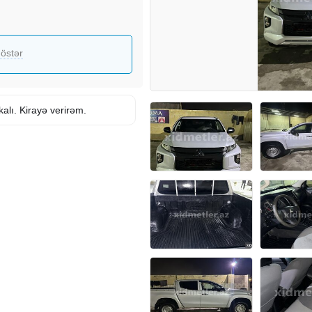
östər
alı. Kirayə verirəm.