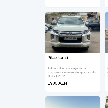
göstəririk. Daim yenilənən avtomobil
parkımız
Pikap icarəsi
Avtomobil aylıq icarəyə verilir.
Köçürmə ilə mümkündür.qvyomobilin
ili 2021 2022
1900 AZN