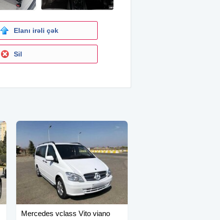
Elanı irəli çək
Sil
Mercedes vclass Vito viano