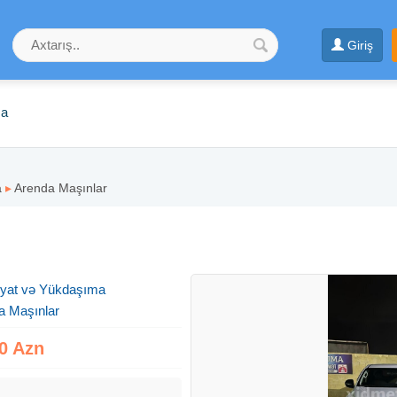
Giriş
ma
a
▸
Arenda Maşınlar
yyat və Yükdaşıma
a Maşınlar
0 Azn