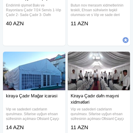
Endirimli qiymət Bakı və
Butun nov merasım xidmetlerinin
Rayonlara Çadır 7/24 Servis 1-Vip
teskili, Ehsan süfrələrin təşkil
Çadır 2- Sadə Çadır 3- Dəfn
olunması ve s Vip ve sade deri
maşını 4- Aşbaz 5- Qabyuyan 6-
çadirlarin qurulması. Stol-stul Qab-
40 AZN
11 AZN
Salatçı 7- Çayçı 8-Ofisant Kişi &
Qaşıq Ofisiant Çayçi Qabyu yan
Qadın 9- Mühafizəçi 10- Mikrofon
Pover Defn masini kondisioner
11- Stol-Stul 12- Qab-qaşıq 13-
24/7
kirayə Çadır Mağar icarəsi
Kirayə Çadır dəfn maşıni
xidmətləri
Vip ve sadederi cadırların
Vip ve sadederi cadırların
qurulması. Sifarise uyğun ehsan
qurulması. Sifarise uyğun ehsan
süfresinin açılması Ofisiant Çayçı
süfresinin açılması Ofisiant Çayçı
Qabyuyan Pover Qab-qaşıq Stol
Qabyuyan Pover Qab-qaşıq Stol
14 AZN
11 AZN
stul Samavar Kiraye cadır, çadır,
stul Samavar Kiraye cadır, çadır,