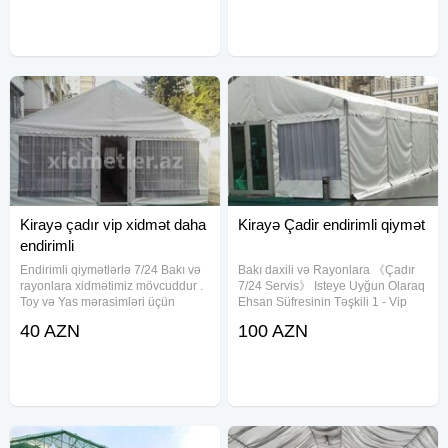
palatka, cadırlar, defn masini,
palatka, cadırlar, defn masini,
cenaze masini, qara masin.
cenaze masini, qara masin.
Kirayə çadır vip xidmət daha
Kirayə Çadir endirimli qiymət
endirimli
Endirimli qiymətlərlə 7/24 Bakı və
Bakı daxili və Rayonlara 《Çadır
rayonlara xidmətimiz mövcuddur .
7/24 Servis》 Isteye Uyğun Olaraq
Toy və Yas mərasimləri üçün
Ehsan Süfresinin Təşkili 1 - Vip
istədiyiniz ölçüdə və dizaynda
Çadır 2 - Sadə Çadir 3 - Dəfn
40 AZN
100 AZN
çadırlar var. Məclisləriniz üçün
maşını 4 - Kondisaner 5 - Defn
bizim xidmətlərimizdən istifadə
Oftamobili 6 - Pover 7 - Molla 8 -
edə bilərsiniz.Qiymət
Çayçi 9 - Ofisant Kişi