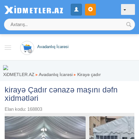
Avadanlıq İcarəsi
XiDMETLER.AZ
▸
Avadanlıq İcarəsi
▸
Kirayə çadır
kirayə Çadır cənazə maşını dəfn
xidmətləri
Elan kodu: 168803