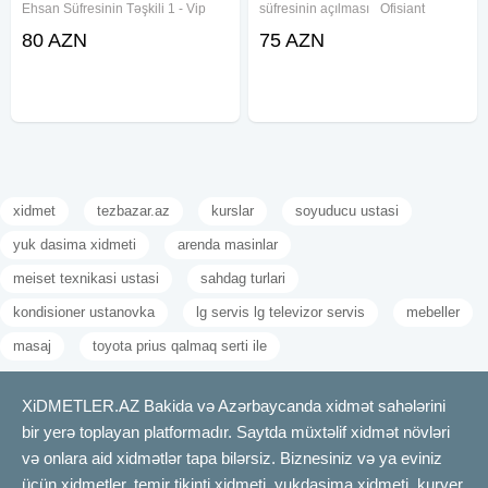
Ehsan Süfresinin Təşkili 1 - Vip
süfresinin açılması Ofisiant
Çadır 2 - Sadə Çadir 3 - Dəfn
Çayçı Qabyuyan Pover Qab-
80 AZN
75 AZN
maşını 4 - Kondisaner 5 - Cənazə
qaşıq Stol stul Samavar Defn
maşını 6 - Pover 7 - Molla 8 - Çayçi
masını Kiraye cadır, çadır,
9 - Ofisant Kişi
palatka, cadırlar, defn masini,
cenaze
xidmet
tezbazar.az
kurslar
soyuducu ustasi
yuk dasima xidmeti
arenda masinlar
meiset texnikasi ustasi
sahdag turlari
kondisioner ustanovka
lg servis lg televizor servis
mebeller
masaj
toyota prius qalmaq serti ile
XiDMETLER.AZ Bakida və Azərbaycanda xidmət sahələrini
bir yerə toplayan platformadır. Saytda müxtəlif xidmət növləri
və onlara aid xidmətlər tapa bilərsiz. Biznesiniz və ya eviniz
üçün xidmetler, temir tikinti xidmeti, yukdasima xidmeti, kuryer