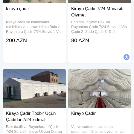
kirayə çadır
Kirayə Çadır 7/24 Münasib
Qiymət
Kiraye cadir va kandisaner
Endirimli qiymət Bakı və
catdirilma ve qurawdirilma Bakı və
Rayonlara Çadır 7/24 Servis 1-Vip
Rayonlara Çadır 7/24 Servis 1-Vip
Çadır 2- Sadə Çadır 3- Dəfn
Çadır 2- Sadə Çadır 3- Dəfn
maşını 4- Aşbaz 5- Qabyuyan 6-
200 AZN
80 AZN
maşını 4- Kandisaner 5- Aşbaz 6-
Salatçı 7- Çayçı 8-Ofisant Kişi &
Qabyuyan 7- Çayçı 8-Ofisant Kişi
Qadın 9- Mühafizəçi 10- Mikrofon
& Qadın 9-
11- Stol-Stul 12- Qab-qaşıq 13-
Kirayə Çadır Tədbir Üçün
Kirayə Çadır
Çadırlar 7/24 xidmət
Bakı daxili və Rayonlara 《Çadır
Vip ve sadederi cadırların
7/24 Servis》 Isteye Uyğun Olaraq
qurulması. Sifarise uyğun ehsan