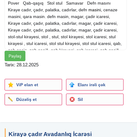
Pover Qab-qaşıq Stol stul Samavar Defn masını
Kiraye cadır, çadır, palatka, cadırlar, defn
masini
, cenaze
masini, qara masin. defn masin, magar, çadir icaresi,
Kiraye cadır, çadır, palatka, cadırlar, magar, çadir icaresi,
Kiraye cadır, çadır, palatka, cadırlar, magar, çadir icaresi,
stol-stul kirayesi, stol , stul, stol kirayesi, stol icaresi, stul
kirayesi , stul icaresi, stol stul kirayesi, stol stul icaresi, qab,
qab qasiq, qab qasiğ, qab kirayesi, qab icaresi, qab qasiğ
Paylaş
kirayesi , qab qasiğ icaresi, qab qasiq kirayesi, Vip ve
sadederi cadırların qurulması. Sifarise uyğun ehsan
Tarix: 28.12.2025
süfresinin açılması Ofisiant Çayçı Qabyuyan Pover
Qab-qaşıq Stol stul Samavar Defn masını Kiraye
cadır, çadır, palatka, cadırlar, defn masini, cenaze masini,
ViP elan et
Elanı irəli çək
qara masin. defn masin, magar, çadir icaresi, Kiraye cadır,
çadır, palatka, cadırlar, magar, çadir icaresi, Kiraye cadır,
Düzəliş et
Sil
çadır, palatka, cadırlar, magar, çadir icaresi, stol-stul
kirayesi, stol , stul, stol kirayesi, stol icaresi, stul kirayesi ,
stul icaresi, stol stul kirayesi, stol stul icaresi, qab, qab
qasiq, qab qasiğ, qab kirayesi, qab icaresi, qab qasiğ
kirayesi , qab qasiğ icaresi, qab qasiq kirayesi, cadir Vip ve
Kirayə çadır Avadanlıq İcarəsi