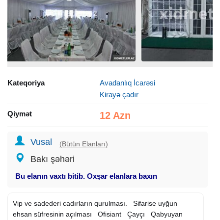
Kateqoriya
Avadanlıq İcarəsi
Kirayə çadır
Qiymət
12 Azn
Vusal
(Bütün Elanları)
Bakı şəhəri
Bu elanın vaxtı bitib. Oxşar elanlara baxın
Vip ve sadederi cadırların qurulması. Sifarise uyğun
ehsan süfresinin açılması Ofisiant Çayçı Qabyuyan