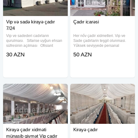
Vip və sadə kirayə çadır
Çadır icarəsi
7/24
Vip ve sadederi cadırların
Her nőv çadir xidmetleri. Vip ve
qurulması. Sifarise uyğun ehsan
Sade çadirlarin teşgil olunmasi.
süfresinin açılması Ofisiant
Yűksek seviyyede persanal
Çayçı Qabyuyan Pover Qab-
xidmetleri Afçant Çayçi Qabyuyan
30 AZN
50 AZN
qaşıq Stol stul Samavar Defn
Povr. Ehsan sufrelerinin halliqla
masını Kiraye cadır, çadır,
teşgil olunmasi. Çay desgahi ve
palatka, cadırlar, defn masini,
yemek sufreleri. Tedbirlerin
cenaze
Kirayə çadır xidməti
Kirayə çadır
münasib qiymət Vip çadır