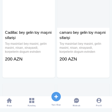
Cadillac bey gelin toy maşıni
camaro bey gelin toy maşıni
sifarişi
sifarişi
Toy masinlari bey masini, gelin
Toy masinlari bey masini, gelin
masini, nisan, xinayaxdi,
masini, nisan, xinayaxdi,
korpelerin dogum evinden
korpelerin dogum evinden
cixarilmasi, hava limanindan
cixarilmasi, hava limanindan
200 AZN
200 AZN
qonaglarin qarsilanmasi xidmeti
qonaglarin qarsilanmasi xidmeti
heyata kecirilir. Xidmətlərimiz
heyata kecirilir. Xidmətlərimiz
nəznində professional surucu
nəznində professional surucu
personali ilə
personali ilə
Yeni Elan
Əsas
Kataloq
Profil
Məktub