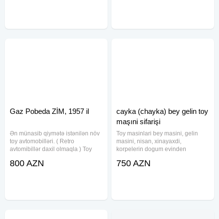
istirahət mərkəzləri və əyləncə
yoxdur. Uzun müddetçün icareye
fəaliyyətləri daxildir. Tur
verilir. Uzunuluğu 3.30
Gaz Pobeda ZİM, 1957 il
cayka (chayka) bey gelin toy
maşıni sifarişi
Ən münasib qiymətə istənilən növ
Toy masinlari bey masini, gelin
toy avtomobilləri. ( Retro
masini, nisan, xinayaxdi,
avtomibillər daxil olmaqla ) Toy
korpelerin dogum evinden
korteclərinin təşkili. Şəxsi
cixarilmasi, hava limanindan
800 AZN
750 AZN
avtomobillərin bəzədilməsi: Toy,
qonaglarin qarsilanmasi xidmeti
nişan, uşaq çıxartdı və s. üçün.
heyata kecirilir. Xidmətlərimiz
051 444 33 77 Porsche Panamera
nəznində professional surucu
personali ilə