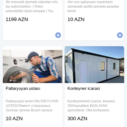
Ən münasib qiymətə istənilən növ
Her nov qabyuyan masinlarin
toy avtomobilləri. ( Retro
zemanetli serfeli qiymete pesekar
avtomibillər daxil olmaqla ) Toy
temiri
korteclərinin təşkili. Şəxsi
1199 AZN
10 AZN
avtomobillərin bəzədilməsi: Toy,
nişan, uşaq çıxartdı və s. üçün.
051 444 33 77 Ən münasib
Paltaryuyan ustası
Konteyner icarəsi
Paltaryuyan temiri PALTARYUYAN
Konteynerlerin icaresi, kirayesi.
USTASI Ремонт стиральных
300manatdan BASLAYAN
Gorenje servise Bosch service
qiymetlerle. Ofis konteyneri,
Siemens service Samsung service
yataqaxana konteynerleri, anbar
10 AZN
300 AZN
LG service Beko service Arçelik
konteyneri, muhafize kosku, wc
service Vestel service Regal
konteynerleri, hamam