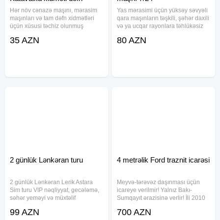
maşını
Hər növ cənazə maşını, mərasim
Yas mərasimi üçün yüksəy səvyəli
maşınları və tam dəfn xidmətləri
qara maşınların təşkili, şəhər daxili
üçün xüsusi təchiz olunmuş
və ya ucqar rayonlara təhlükəsiz
Mercedes Viano və Mercedes Vito
çatdırılması, məkanından aslı
35 AZN
80 AZN
nəqliyyat vasitələri ilə
olmayaraq 7/24 saat xidmət
xidmətinizdəyik. Cənazələrin
gösdəririy, ölkəmizdən kənara
daşınması, dəfn işlərinin təşkili,
aparmağ üçün sinklərin,
molla
2 günlük Lənkəran turu
4 metrəlik Ford traznit icarəsi
2 günlük Lənkəran Lerik Astara
Meyvə-tərəvəz daşınması üçün
Sim turu VIP nəqliyyat, gecələmə,
icareye verilmir! Yalnız Bakı-
səhər yeməyi və müxtəlif
Sumqayıt ərazisinə verlir! İli 2010
ekskursiyaları əhatə edir. Səyahət
Depozit 1000 manat. Maşın əla
99 AZN
700 AZN
proqramına təbiət məkanları,
vezyətdədi heç bir problemi