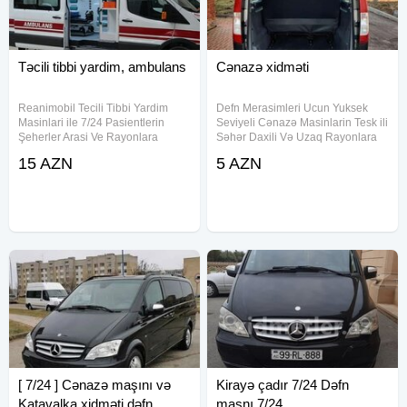
Təcili tibbi yardim, ambulans
Cənazə xidməti
Reanimobil Tecili Tibbi Yardim
Defn Merasimleri Ucun Yuksek
Masinlari ile 7/24 Pasientlerin
Seviyeli Cənazə Masinlarin Tesk ili
Şeherler Arasi Ve Rayonlara
Səhər Daxili Və Uzaq Rayonlara
Transfera Edilmesi Tecili tibbi
Aparmaq Xidməti Tabut Və Mafa
15 AZN
5 AZN
yardim ambulans tecili yardim
Və Olkəmizdən Kənara
ckopa tecili yardim ambulas tecili
Aparmaqcin Sink Quroblarin Teskil
tibbi
i Yerindən Və Şəraitindən Asılı
[ 7/24 ] Cənazə maşını və
Kirayə çadır 7/24 Dəfn
Katavalka xidməti dəfn
maşnı 7/24