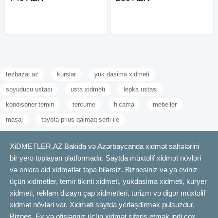
tezbazar.az
kurslar
yuk dasima xidmeti
soyuducu ustasi
usta xidmeti
lepka ustasi
kondisoner temiri
tercume
hicama
mebeller
masaj
toyota prius qalmaq serti ile
XiDMETLER.AZ Bakida və Azərbaycanda xidmət sahələrini
bir yerə toplayan platformadır. Saytda müxtəlif xidmət növləri
və onlara aid xidmətlər tapa bilərsiz. Biznesiniz və ya eviniz
üçün xidmetler, temir tikinti xidmeti, yukdasima xidmeti, kuryer
xidmeti, reklam dizayn çap xidmetleri, turizm və digər müxtəlif
xidmət növləri var. Xidməti saytda yerləşdirmək pulsuzdur.
Biznes, Ev və ofisləriniz üçün xidmət sifariş etmək indi çox