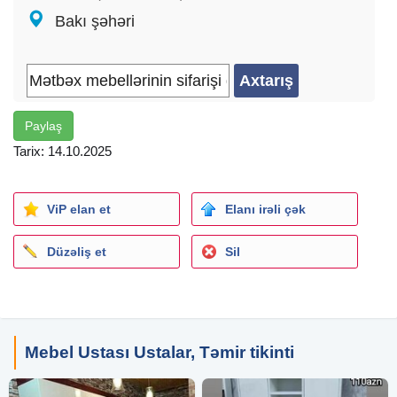
Bakı şəhəri
Paylaş
Tarix: 14.10.2025
ViP elan et
Elanı irəli çək
Düzəliş et
Sil
Mebel Ustası Ustalar, Təmir tikinti