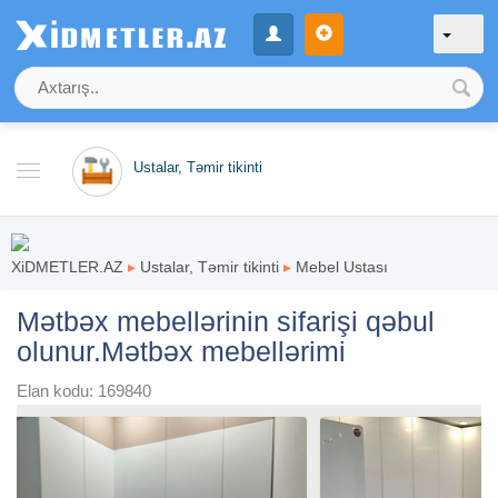
Ustalar, Təmir tikinti
XiDMETLER.AZ
▸
Ustalar, Təmir tikinti
▸
Mebel Ustası
Mətbəx mebellərinin sifarişi qəbul
olunur.Mətbəx mebellərimi
Elan kodu: 169840