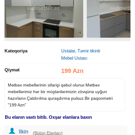
Kateqoriya
Ustalar, Təmir tikinti
Mebel Ustası
Qiymət
199 Azn
Mətbəx mebellərinin sifarişi qəbul olunur.Mətbəx
mebellərimiz hər bir müştərilərimizin zövqünə uyğun
hazırlanır.Çatdırılma quraşdırma pulsuz.Bir paqonmetri
"199 Azn"
Bu elanın vaxtı bitib. Oxşar elanlara baxın
İlkin
(Bütün Elanları)