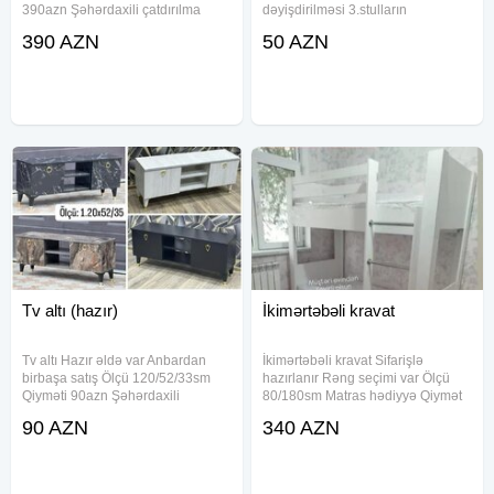
390azn Şəhərdaxili çatdırılma
dəyişdirilməsi 3.stulların
pulsuz
ayaqlarının bərkidilməsi
390 AZN
50 AZN
Tv altı (hazır)
İkimərtəbəli kravat
Tv altı Hazır əldə var Anbardan
İkimərtəbəli kravat Sifarişlə
birbaşa satış Ölçü 120/52/33sm
hazırlanır Rəng seçimi var Ölçü
Qiyməti 90azn Şəhərdaxili
80/180sm Matras hədiyyə Qiymət
çatdırılma pulsuz
340azn Şəhərdaxili çatdırılma
90 AZN
340 AZN
pulsuzdur